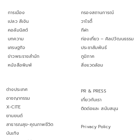
การเมือง
กรองสถานการณ์
เปลว สีเงิน
วาไรตี้
คอลัมนิสต์
กีฬา
บทความ
ท่องเที่ยว – ศิลปวัฒนธรรม
เศรษฐกิจ
ประชาสัมพันธ์
ข่าวพระราชสำนัก
ภูมิภาค
หนังสือพิมพ์
สิ่งแวดล้อม
ต่างประเทศ
PR & PRESS
อาชญากรรม
เกี่ยวกับเรา
X-CITE
ติดต่อและ สนับสนุน
ยานยนต์
สาธารณสุข-คุณภาพชีวิต
Privacy Policy
บันเทิง