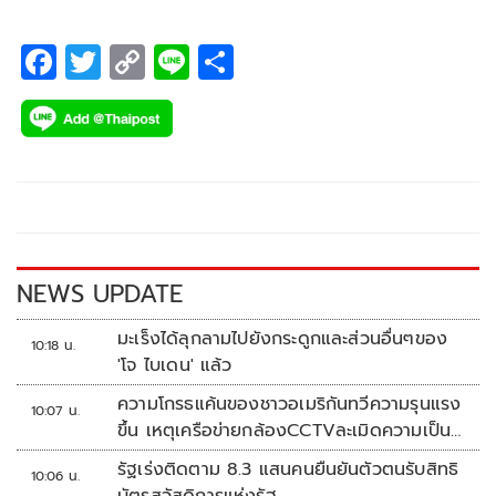
F
T
C
Li
S
ac
wi
o
n
h
e
tt
p
e
ar
b
er
y
e
o
Li
o
n
k
k
NEWS UPDATE
มะเร็งได้ลุกลามไปยังกระดูกและส่วนอื่นๆของ
10:18 น.
'โจ ไบเดน' แล้ว
ความโกรธแค้นของชาวอเมริกันทวีความรุนแรง
10:07 น.
ขึ้น เหตุเครือข่ายกล้องCCTVละเมิดความเป็น
ส่วนตัว
รัฐเร่งติดตาม 8.3 แสนคนยืนยันตัวตนรับสิทธิ
10:06 น.