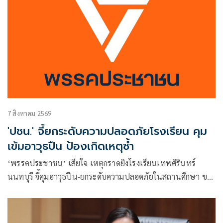
7 สิงหาคม 2569
'ปชน.' จี้ยกระดับความปลอดภัยโรงเรียน คุม
เข้มอาวุธปืน ป้องเกิดเหตุซ้ำ
‘พรรคประชาชน’ เสียใจ เหตุกราดยิงโรงเรียนเทพศิรินทร์
นนทบุรี จี้คุมอาวุธปืน-ยกระดับความปลอดภัยในสถานศึกษา ขอ
งดเผยแพร่ความรุนแรง