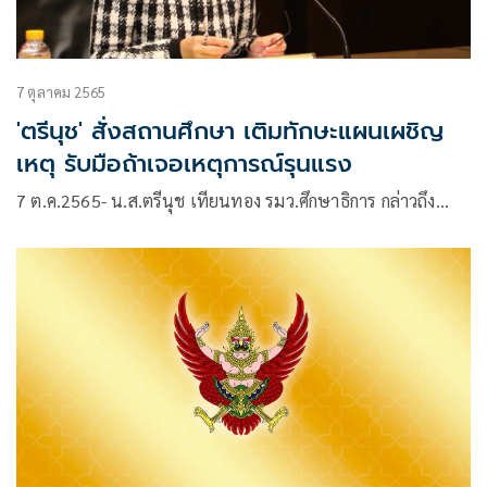
7 ตุลาคม 2565
'ตรีนุช' สั่งสถานศึกษา เติมทักษะแผนเผชิญ
เหตุ รับมือถ้าเจอเหตุการณ์รุนแรง
7 ต.ค.2565- น.ส.ตรีนุช เทียนทอง รมว.ศึกษาธิการ กล่าวถึง…