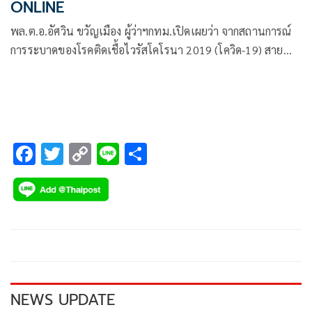
ONLINE
พล.ต.อ.อัศวิน ขวัญเมือง ผู้ว่าฯกทม.เปิดเผยว่า จากสถานการณ์
การระบาดของโรคติดเชื้อไวรัสโคโรนา 2019 (โควิด-19) สาย
พันธุ์โอมิครอน (Omicron) ในประเทศไทย
F
T
C
Li
S
ac
wi
o
n
h
e
tt
p
e
ar
b
er
y
e
o
Li
o
n
k
k
NEWS UPDATE