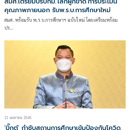
สมศ.เตรียมปรับกม.'เลิกผูกขาด'การประเมิน
คุณภาพภายนอก รับพ.ร.บ.การศึกษาใหม่
สมศ. พร้อมรับ พ.ร.บ.การศึกษาฯ ฉบับใหม่ โดยเตรียมพร้อม
ปร…
21 เมษายน 2565
'บิ๊กตู่' กำชับสถานการศึกษาเข้มป้องกันโควิด