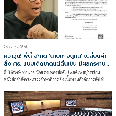
26 ตุลาคม 2568
ผวาวุ่น! พี่ดี้ สะกิด 'นายกฯอนุทิน' เปลี่ยนคำ
สั่ง ศธ. แบบเด็ดขาดแต่ตื้นเขิน มีผลกระทบ
ต่อเยาวชน
ดี้ นิติพงษ์ ห่อนาค นักแต่งเพลงชื่อดัง โพสต์เฟซบุ๊กพร้อม
หนังสือคำสั่งกระทรวงศึกษาธิการ ซึ่งเนื้อหาหลักคือการสั่งให้
หน่วยงานสังกัดกระทรวงศึกษาและสถานศึกษาทุกแห่ง งดจัดงาน
ที่มีบรรยากาศรื่นเริงทุกประเภทเป็นเวลา 1 ปี