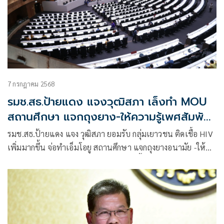
7 กรกฎาคม 2568
รมช.สธ.ป้ายแดง แจงวุฒิสภา เล็งทำ MOU
สถานศึกษา แจกถุงยาง-ให้ความรู้เพศสัมพันธ์
ป้องกัน HIV
รมช.สธ.ป้ายแดง แจง วุฒิสภา ยอมรับ กลุ่มเยาวชน ติดเชื้อ HIV
เพิ่มมากขึ้น จ่อทำเอ็มโอยู สถานศึกษา แจกถุงยางอนามัย -ให้
ความรู้มีเพศสัมพันธ์ถูกต้อง -ป้องกันติดเชื้อ