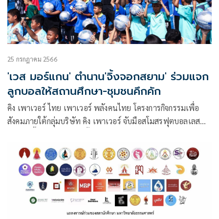
25 กรกฎาคม 2566
'เวส มอร์แกน' ตำนาน'จิ้งจอกสยาม' ร่วมแจก
ลูกบอลให้สถานศึกษา-ชุมชนคึกคัก
คิง เพาเวอร์ ไทย เพาเวอร์ พลังคนไทย โครงการกิจกรรมเพื่อ
สังคมภายใต้กลุ่มบริษัท คิง เพาเวอร์ จับมือสโมสรฟุตบอลเลส
เตอร์ ซิตี้ สโมสรฟุตบอลชั้นนำของอังกฤษ ร่วมส่งต่อพลังแห่ง
ความเป็นได้ ผ่านกิจกรรมพิเศษ “ล้านลูกล้านพลัง สร้างฝันเด็ก
ไทย