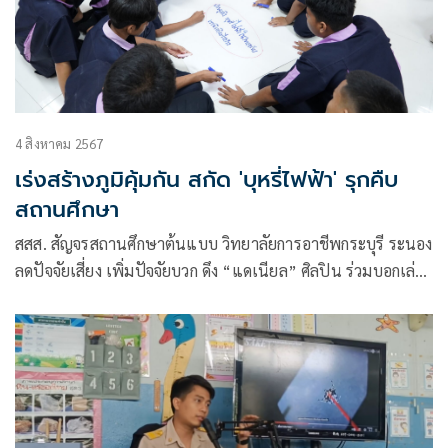
4 สิงหาคม 2567
เร่งสร้างภูมิคุ้มกัน สกัด 'บุหรี่ไฟฟ้า' รุกคืบ
สถานศึกษา
สสส. สัญจรสถานศึกษาต้นแบบ วิทยาลัยการอาชีพกระบุรี ระนอง
ลดปัจจัยเสี่ยง เพิ่มปัจจัยบวก ดึง “แดเนียล” ศิลปิน ร่วมบอกเล่า
ประสบการณ์ช่วงวัยรุ่น ผ่าน “ดนตรีเล่าเรื่อง” สร้างภูมิคุ้มกัน
ห่วงเด็กขาดความอบอุ่น-เอาใจใส่จากครอบครัว สาเหตุสำคัญทำ
เด็กเดินหลงทาง