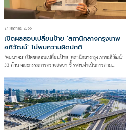
24 มกราคม 2566
เปิดผลสอบเปลี่ยนป้าย ‘สถานีกลางกรุงเทพ
อภิวัฒน์’ ไม่พบความผิดปกติ
‘คมนาคม’เปิดผลสอบเปลี่ยนป้าย ‘สถานีกลางกรุงเทพอภิวัฒน์’
33 ล้าน คณะกรรมการตรวจสอบฯ ชี้ รฟท.ดำเนินการตาม
ขอบเขตงาน-ราคากลางกรอบปี 53 ลั่นไม่พบความผิดปกติ สั่ง
แจ้งทบทวนการใช้วัสดุ-ตัวอักษรเดิมที่ใช้ได้ ช่วยหั่นต้นทุนลง
พร้อมสืบราคาให้ชัดเจน แนะเปิดประมูลทั่วไป เปิดกว้างเอกชน
แข่งขัน โยนบอร์ด รฟท. เคาะแนวทางเดินหน้างานต่อไป