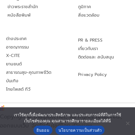
ข่าวพระราชสำนัก
ภูมิภาค
หนังสือพิมพ์
สิ่งแวดล้อม
ต่างประเทศ
PR & PRESS
อาชญากรรม
เกี่ยวกับเรา
X-CITE
ติดต่อและ สนับสนุน
ยานยนต์
สาธารณสุข-คุณภาพชีวิต
Privacy Policy
บันเทิง
ไทยโพสต์ ทีวี
Copyright© thaipost.net, All rights reserved.,
เราใช้คุกกี้เพื่อพัฒนาประสิทธิภาพ และประสบการณ์ที่ดีในการใช้
เว็บไซต์ของคุณ คุณสามารถศึกษารายละเอียดได้ที่นี่
ออกแบบเว็บ จัดทำเว็บไซต์โดย iDesign
ยินยอม
นโยบายความเป็นส่วนตัว