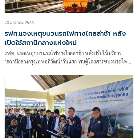
20 มกราคม 2566
รฟท.แจงเหตุขบวนรถไฟทางไกลล่าช้า หลัง
เปิดใช้สถานีกลางแห่งใหม่
รฟท. แจงเหตุขบวนรถไฟทางไกลล่าช้า หลังปรับให้บริการ
‘สถานีกลางกรุงเทพอภิวัฒน์’วันแรก พบตู้โดยสารขบวนรถไฟ
ชำรุด ต้นเหตุต้องสับเปลี่ยนตู้โดยสารกับขบวนอื่นๆ ยันขบวน
ดีเลย์ไม่เกี่ยวกับการเปิดขบวนเที่ยวปฐมฤกษ์