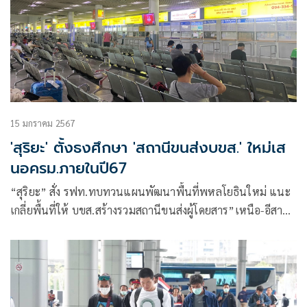
15 มกราคม 2567
'สุริยะ' ตั้งธงศึกษา 'สถานีขนส่งบขส.' ใหม่เส
นอครม.ภายในปี67
“สุริยะ” สั่ง รฟท.ทบทวนแผนพัฒนาพื้นที่พหลโยธินใหม่ แนะ
เกลี่ยพื้นที่ให้ บขส.สร้างรวมสถานีขนส่งผู้โดยสาร”เหนือ-อีสาน-
ใต้”แห่งใหม่ที่สถานีกลางกรุงเทพอภิวัฒน์ คาดศึกษา