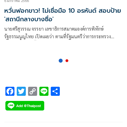
6 มกราคม 2566
หวั่นฟอกขาว! ไม่เชื่อมือ 10 อรหันต์ สอบป้าย
'สถานีกลางบางซื่อ'
นายศรีสุวรรณ จรรยา เลขาธิการสมาคมองค์การพิทักษ์
รัฐธรรมนูญไทย เปิดเผยว่า ตามที่รัฐมนตรีว่าการกระทรวง
คมนาคมได้แต่งตั้งคณะกรรมการพิจารณาตรวจสอบข้อเท็จจริง
การก่อสร้างในโครงการปรับปรุงป้ายชื่อสถานีกลางบางซื่อ
F
T
C
Li
S
ac
wi
o
n
h
e
tt
p
e
ar
b
er
y
e