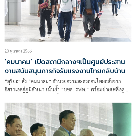
20 ตุลาคม 2566
‘คมนาคม’ เปิดสถานีกลางฯเป็นศูนย์ประสาน
งานสนับสนุนภารกิจรับแรงงานไทยกลับบ้าน
“สุริยะ” สั่ง “คมนาคม” อำนวยความสะดวกคนไทยกลับจาก
อิสราเอลสู่ภูมิลำเนา เน้นย้ำ “บขส.-รฟท.” พร้อมช่วยเหลือดูแล
จนภารกิจลุล่วง พร้อมเปิดพื้นที่สถานีกลางกรุงเทพอภิวัฒน์ เป็น
ศูนย์ประสานงานอำนวยความสะดวก