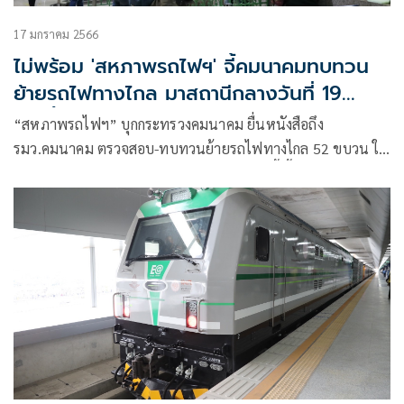
17 มกราคม 2566
ไม่พร้อม 'สหภาพรถไฟฯ' จี้คมนาคมทบทวน
ย้ายรถไฟทางไกล มาสถานีกลางวันที่ 19
ม.ค.นี้
“สหภาพรถไฟฯ” บุกกระทรวงคมนาคม ยื่นหนังสือถึง
รมว.คมนาคม ตรวจสอบ-ทบทวนย้ายรถไฟทางไกล 52 ขบวน ให้
บริการที่สถานีกลางกรุงเทพอภิวัฒน์ 19 ม.ค.นี้ จี้เปิดฟังเสียง
ประชาชนคนใช้บริการจริง