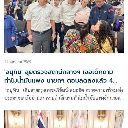
11 เมษายน 2569
'อนุทิน' ลุยตรวจสถานีกลางฯ เจอเด็กถาม
ทำไมน้ำมันแพง นายกฯ ตอบลดลงแล้ว 4
บาท
“อนุทิน” เดินสายกรุงเทพอภิวัฒน์-หมอชิต ตรวจความพร้อม-ส่ง
ประชาชนกลับบ้านสงกรานต์ เด็กถามทำไมน้ำมันแพงจัง นายกฯ
บอกลดลงมาแล้ว 4 บาท