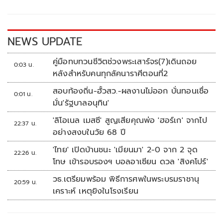
o
Li
o
n
k
k
NEWS UPDATE
คู่มือทบทวนชีวิตช่วงพระเสาร์จร(7)เดินถอย
0:03 น.
หลังสำหรับคนทุกลัคนาราศีตอนที่2
สอบท้องถิ่น-ฮั้วสว.-ผลงานไม่ออก บั่นทอนเชื่อ
0:01 น.
มั่น'รัฐบาลอนุทิน'
'ลิโอเนล เมสซี' สูญเสียคุณพ่อ 'ฮอร์เก' จากไป
22:37 น.
อย่างสงบในวัย 68 ปี
'ไทย' เปิดบ้านชนะ 'เมียนมา' 2-0 จาก 2 จุด
22:26 น.
โทษ เข้ารอบรองฯ บอลอาเซียน ดวล 'สิงคโปร์'
วธ.เตรียมพร้อม พิธีการศพในพระบรมราชานุ
20:59 น.
เคราะห์ เหตุยิงในโรงเรียน