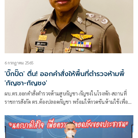
6 กรกฎาคม 2565
'บิ๊กปั๊ด' ตื่น! ออกคำสั่งให้พื้นที่ตำรวจห้ามพี้
'กัญชา-กัญชง'
ผบ.ตร.ออกคำสั่งตำรวจห้ามสูบกัญชา-กัญชงในโรงพัก-สถานที่
ราชการสังกัด ตร.ต้องปลอดกัญชา พร้อมให้กวดขันห้ามใช้เพื่อ
สันทนาการ