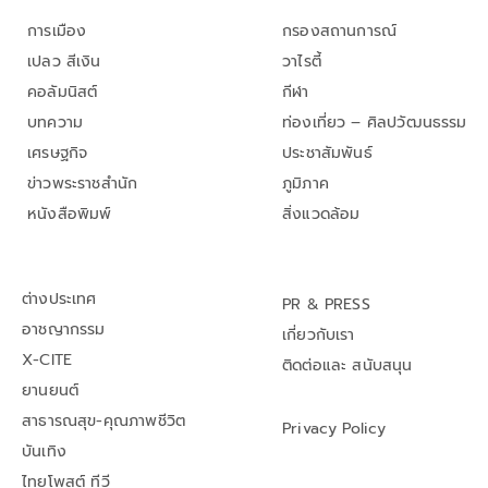
การเมือง
กรองสถานการณ์
เปลว สีเงิน
วาไรตี้
คอลัมนิสต์
กีฬา
บทความ
ท่องเที่ยว – ศิลปวัฒนธรรม
เศรษฐกิจ
ประชาสัมพันธ์
ข่าวพระราชสำนัก
ภูมิภาค
หนังสือพิมพ์
สิ่งแวดล้อม
ต่างประเทศ
PR & PRESS
อาชญากรรม
เกี่ยวกับเรา
X-CITE
ติดต่อและ สนับสนุน
ยานยนต์
สาธารณสุข-คุณภาพชีวิต
Privacy Policy
บันเทิง
ไทยโพสต์ ทีวี