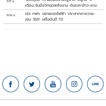
9:15 น.
เดือน รับมือวิกฤตพลังงาน ดันราคาข้าว-ยาง-
ปาล์ม พุ่งต่อเนื่อง พร้อมอัดมาตรการช่วยลด
เร่ง กฟภ. ขยายเขตไฟฟ้า 'ปราสาทตาควาย-
9:04 น.
ต้นทุน-ขยายตลาดโลก
เนิน 350' เสร็จต้นปี 70