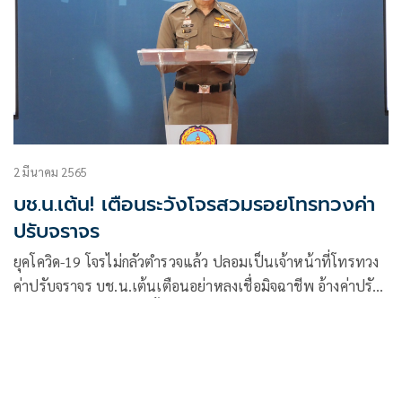
2 มีนาคม 2565
บช.น.เต้น! เตือนระวังโจรสวมรอยโทรทวงค่า
ปรับจราจร
ยุคโควิด-19 โจรไม่กลัวตำรวจแล้ว ปลอมเป็นเจ้าหน้าที่โทรทวง
ค่าปรับจราจร บช.น.เต้นเตือนอย่าหลงเชื่อมิจฉาชีพ อ้างค่าปรับ
มีจ่ายแค่ 3 ช่องทางเท่านั้น