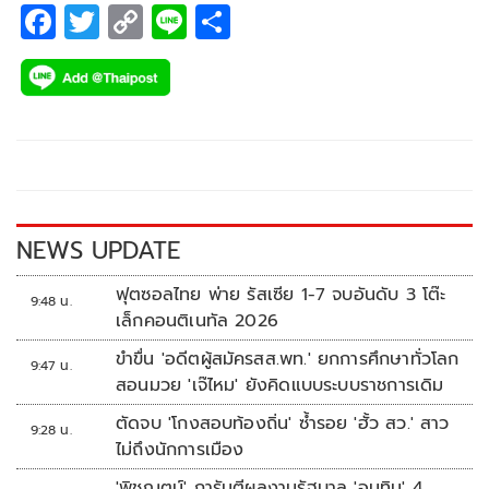
F
T
C
Li
S
ac
wi
o
n
h
e
tt
p
e
ar
b
er
y
e
o
Li
o
n
k
k
NEWS UPDATE
ฟุตซอลไทย พ่าย รัสเซีย 1-7 จบอันดับ 3 โต๊ะ
9:48 น.
เล็กคอนติเนทัล 2026
ขำขื่น 'อดีตผู้สมัครสส.พท.' ยกการศึกษาทั่วโลก
9:47 น.
สอนมวย 'เจ๊ไหม' ยังคิดแบบระบบราชการเดิม
ตัดจบ 'โกงสอบท้องถิ่น' ซ้ำรอย 'ฮั้ว สว.' สาว
9:28 น.
ไม่ถึงนักการเมือง
'พิชญุตม์' การันตีผลงานรัฐบาล 'อนุทิน' 4