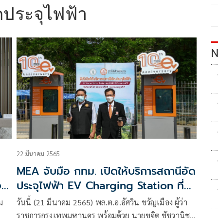
ดประจุไฟฟ้า
N
22 มีนาคม 2565
MEA จับมือ กทม. เปิดให้บริการสถานีอัด
ประจุไฟฟ้า EV Charging Station ที่
สวนเบญจกิติ
ม
วันนี้ (21 มีนาคม 2565) พล.ต.อ.อัศวิน ขวัญเมือง ผู้ว่า
ราชการกรุงเทพมหานคร พร้อมด้วย นายขจิต ชัชวานิชย์