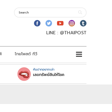
LINE : @THAIPOST
พ์
ไทยโพสต์ ทีวี
คันปากอยากเล่า
เลขทรัพย์สินให้โชค