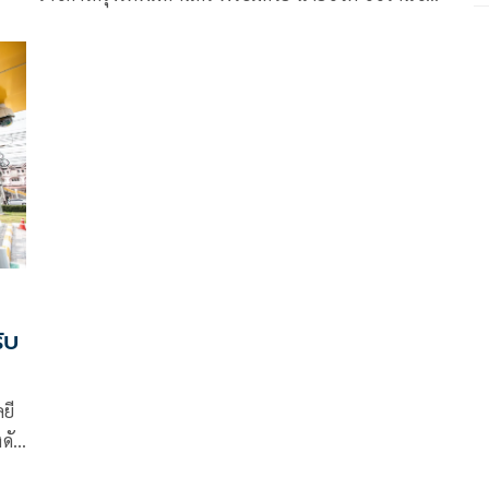
ปลัดกรุงเทพมหานคร ร่วมกับ นายจาตุรงค์ สุริยาศศิน
รองผู้ว่าการ MEA
ับ
ยี
งดัน