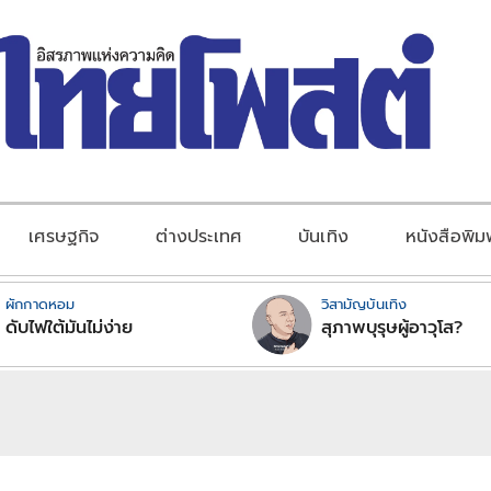
เศรษฐกิจ
ต่างประเทศ
บันเทิง
หนังสือพิม
ผักกาดหอม
วิสามัญบันเทิง
ดับไฟใต้มันไม่ง่าย
สุภาพบุรุษผู้อาวุโส?