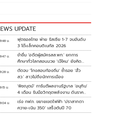
EWS UPDATE
ฟุตซอลไทย พ่าย รัสเซีย 1-7 จบอันดับ
9:48 น.
3 โต๊ะเล็กคอนติเนทัล 2026
ขำขื่น 'อดีตผู้สมัครสส.พท.' ยกการ
9:47 น.
ศึกษาทั่วโลกสอนมวย 'เจ๊ไหม' ยังคิด
แบบระบบราชการเดิม
ตัดจบ 'โกงสอบท้องถิ่น' ซ้ำรอย 'ฮั้ว
9:28 น.
สว.' สาวไม่ถึงนักการเมือง
'พิชญุตม์' การันตีผลงานรัฐบาล 'อนุทิน'
9:15 น.
4 เดือน รับมือวิกฤตพลังงาน ดันราคา
ข้าว-ยาง-ปาล์ม พุ่งต่อเนื่อง พร้อมอัด
เร่ง กฟภ. ขยายเขตไฟฟ้า 'ปราสาทตา
9:04 น.
มาตรการช่วยลดต้นทุน-ขยายตลาดโลก
ควาย-เนิน 350' เสร็จต้นปี 70