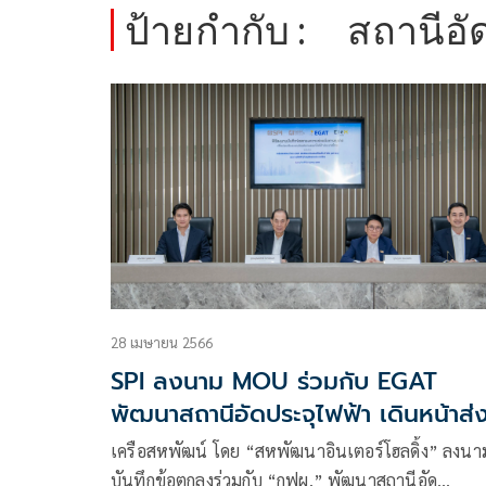
ป้ายกำกับ :
สถานีอั
28 เมษายน 2566
SPI ลงนาม MOU ร่วมกับ EGAT
พัฒนาสถานีอัดประจุไฟฟ้า เดินหน้าส่ง
เสริมระบบนิเวศยานยนต์ไฟฟ้า
เครือสหพัฒน์ โดย “สหพัฒนาอินเตอร์โฮลดิ้ง” ลงนา
ประเทศไทย
บันทึกข้อตกลงร่วมกับ “กฟผ.” พัฒนาสถานีอัด