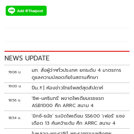
ac
wi
o
n
h
e
tt
p
e
ar
b
er
y
e
o
Li
o
n
k
k
NEWS UPDATE
มท. สั่งผู้ว่าฯทั่วประเทศ ยกระดับ 4 มาตรการ
19:06 น.
ดูแลความปลอดภัยในสถานศึกษา
19:00 น.
ปืน..!! | ห้องข่าวไทยโพสต์สุดสัปดาห์
'ชิพ-นครินทร์' ผงาดโพเดียมเรซแรก
18:56 น.
ASB1000 ศึก ARRC สนาม 4
'มิกซ์-ธนัช' ระเบิดโพเดียม SS600 'เฟอร์' แซง
18:54 น.
เดือด 13 คันคว้าแต้ม ศึก ARRC สนาม 4
ในหลวง-พระราชินี พระราชทานเพลิงศพ