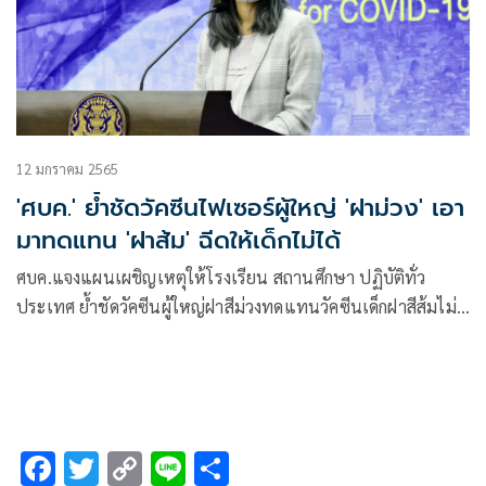
12 มกราคม 2565
'ศบค.' ย้ำชัดวัคซีนไฟเซอร์ผู้ใหญ่ 'ฝาม่วง' เอา
มาทดแทน 'ฝาส้ม' ฉีดให้เด็กไม่ได้
ศบค.แจงแผนเผชิญเหตุให้โรงเรียน สถานศึกษา ปฏิบัติทั่ว
ประเทศ ย้ำชัดวัคซีนผู้ใหญ่ฝาสีม่วงทดแทนวัคซีนเด็กฝาสีส้มไม่
ได้ เผยไทยสั่งเข้ามาแล้วมากเป็นอันดับสองของเอเชีย
F
T
C
Li
S