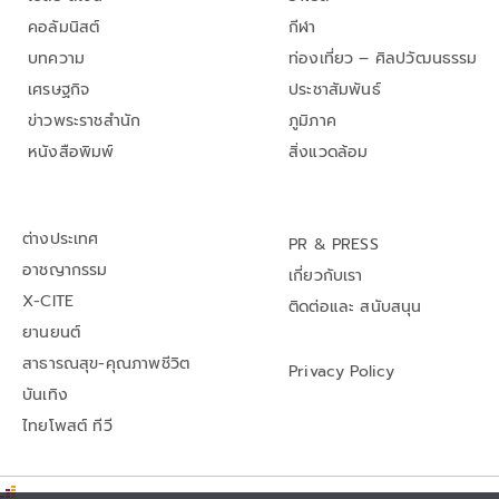
คอลัมนิสต์
กีฬา
บทความ
ท่องเที่ยว – ศิลปวัฒนธรรม
เศรษฐกิจ
ประชาสัมพันธ์
ข่าวพระราชสำนัก
ภูมิภาค
หนังสือพิมพ์
สิ่งแวดล้อม
ต่างประเทศ
PR & PRESS
อาชญากรรม
เกี่ยวกับเรา
X-CITE
ติดต่อและ สนับสนุน
ยานยนต์
สาธารณสุข-คุณภาพชีวิต
Privacy Policy
บันเทิง
ไทยโพสต์ ทีวี