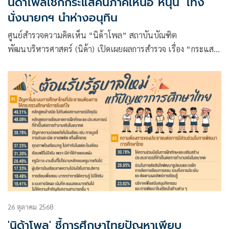
นิด้าโพลเช็กกระแสคนภาคเหนือ หนุน ‘เท้ง’
นั่งนายกฯ นำห่างอนุทิน
ศูนย์สำรวจความคิดเห็น “นิด้าโพล” สถาบันบัณฑิต
พัฒนบริหารศาสตร์ (นิด้า) เปิดเผยผลการสำรวจ เรื่อง “กระแส
การเมือง ภาคเหนือ” ทำการสำรวจระหว่างวันที่ 30 ตุลาคม – 4
พฤศจิกายน 2568 จากประชาชนที่มีอายุ 18 ปีขึ้นไป และมีสิทธิ
เลือกตั้งในภาคเหนือ (จำนวน 17 จังหวัด ประกอบด้วย เชียงใหม่
แม่ฮ่องสอน ลำปาง ลำพูน เชียงราย น่าน พะเยา แพร่ ตาก
พิษณุโลก เพชรบูรณ์ สุโขทัย อุตรดิตถ์ กำแพงเพชร นครสวรรค์
พิจิตร และอุทัยธานี
26 ตุลาคม 2568
'นิด้าโพล' ชี้การศึกษาไทยปัญหาเพียบ