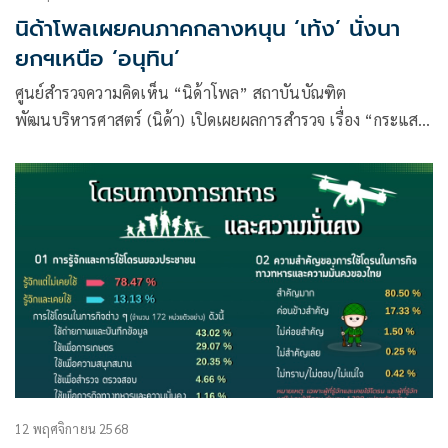
นิด้าโพลเผยคนภาคกลางหนุน ‘เท้ง’ นั่งนา
ยกฯเหนือ ‘อนุทิน’
ศูนย์สำรวจความคิดเห็น “นิด้าโพล” สถาบันบัณฑิต
พัฒนบริหารศาสตร์ (นิด้า) เปิดเผยผลการสำรวจ เรื่อง “กระแส
การเมือง ภาคกลาง” ทำการสำรวจระหว่างวันที่ 10 – 13
พฤศจิกายน 2568 จากประชาชนที่มีอายุ 18 ปีขึ้นไป และมีสิทธิ
เลือกตั้งในภาคกลาง (จำนวน 17 จังหวัด ประกอบด้วย
12 พฤศจิกายน 2568