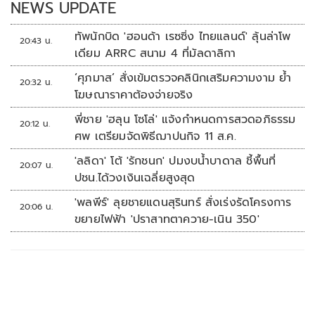
NEWS UPDATE
ทัพนักบิด 'ฮอนด้า เรซซิ่ง ไทยแลนด์' ลุ้นล่าโพ
20:43 น.
เดียม ARRC สนาม 4 ที่มัลดาลิกา
‘ศุภมาส’ สั่งเข้มตรวจคลินิกเสริมความงาม ย้ำ
20:32 น.
โฆษณาราคาต้องจ่ายจริง
พี่ชาย 'ฮลุน โซโล่' แจ้งกำหนดการสวดอภิธรรม
20:12 น.
ศพ เตรียมจัดพิธีฌาปนกิจ 11 ส.ค.
'ลลิดา' โต้ 'รักชนก' ปมงบน้ำบาดาล ชี้พื้นที่
20:07 น.
ปชน.ได้วงเงินเฉลี่ยสูงสุด
'พลพีร์' ลุยชายแดนสุรินทร์ สั่งเร่งรัดโครงการ
20:06 น.
ขยายไฟฟ้า 'ปราสาทตาควาย-เนิน 350'