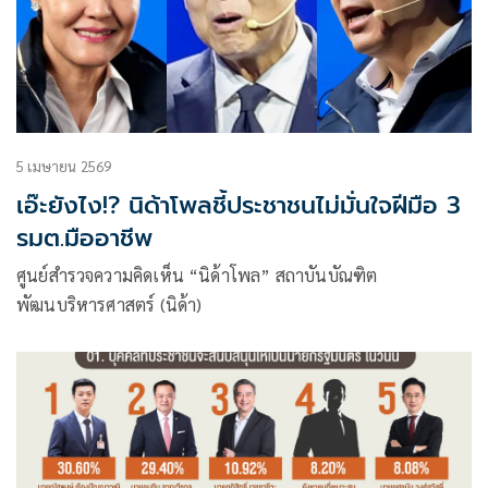
5 เมษายน 2569
เอ๊ะยังไง!? นิด้าโพลชี้ประชาชนไม่มั่นใจฝีมือ 3
รมต.มืออาชีพ
ศูนย์สำรวจความคิดเห็น “นิด้าโพล” สถาบันบัณฑิต
พัฒนบริหารศาสตร์ (นิด้า)