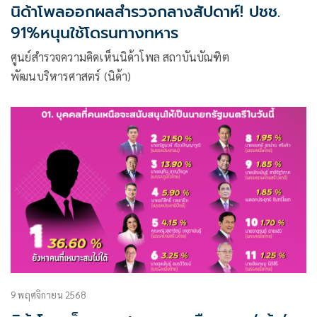
นิด้าโพลออกผลสำรวจกลางสัปดาห์! ปชช.
91%หนุนใช้โดรนทางทหาร
ศูนย์สำรวจความคิดเห็นนิด้าโพล สถาบันบัณฑิต
พัฒนบริหารศาสตร์ (นิด้า)
9 พฤศจิกายน 2568