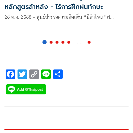
หลักสูตรล้าหลัง - ไร้การฝึกฝนทักษะ
26 ต.ค. 2568 – ศูนย์สำรวจความคิดเห็น “นิด้าโพล” ส…
...
F
T
C
Li
S
ac
wi
o
n
h
e
tt
p
e
ar
b
er
y
e
o
Li
o
n
k
k