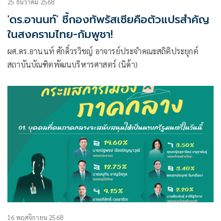
25 ธันวาคม 2568
'ดร.อานนท์' ชี้กองทัพรัสเซียคือตัวแปรสำคัญ
ในสงครามไทย-กัมพูชา!
ผศ.ดร.อานนท์ ศักดิ์วรวิชญ์ อาจารย์ประจำคณะสถิติประยุกต์
สถาบันบัณฑิตพัฒนบริหารศาสตร์ (นิด้า)
16 พฤศจิกายน 2568