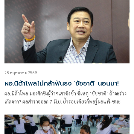
28 พฤษภาคม 2569
ผอ.นิด้าโพลไม่กล้าฟันธง 'ชัชชาติ' นอนมา!
ผอ.นิด้าโพล มองศึกชิงผู้ว่าฯเสาชิงช้า ชี้เหตุ ‘ชัชชาติ’ ถ้าจะร่วง
เกิดจาก? ผลสำรวจออก 7 มิ.ย. ย้ำรอบเดียวก็พอรู้ผลแพ้-ชนะ