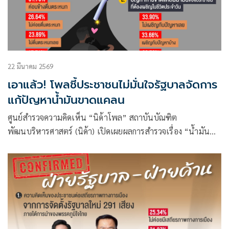
22 มีนาคม 2569
เอาแล้ว! โพลชี้ประชาชนไม่มั่นใจรัฐบาลจัดการ
แก้ปัญหาน้ำมันขาดแคลน
ศูนย์สำรวจความคิดเห็น “นิด้าโพล” สถาบันบัณฑิต
พัฒนบริหารศาสตร์ (นิด้า) เปิดเผยผลการสำรวจเรื่อง “น้ำมัน
ขาดแคลน คุยกับแฟนก็ต้องดับไฟ” ทำการสำรวจระหว่างวันที่
17-18 มีนาคม 2569