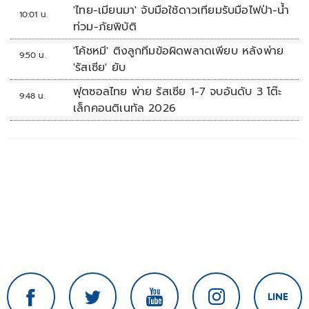
จุดเด่นคนไทยได้ใช้ AI ระดับโปร ลดเหลื่อมล้ำ
'ไทย-เมียนมา' จับมือใช้ดาวเทียมรับมือไฟป่า-น้ำ
10:01 น.
ทางเทคโนโลยี เซฟงบไปกว่า900ล้าน เชื่อหาก
ท่วม-ภัยพิบัติ
ใช้เต็มที่เอกชนขาดทุนย่อยยับ
'โค้ชหมี' ติงลูกทีมข้อผิดพลาดเพียบ หลังพ่าย
9:50 น.
'รัสเซีย' ยับ
ฟุตซอลไทย พ่าย รัสเซีย 1-7 จบอันดับ 3 โต๊ะ
9:48 น.
เล็กคอนติเนทัล 2026