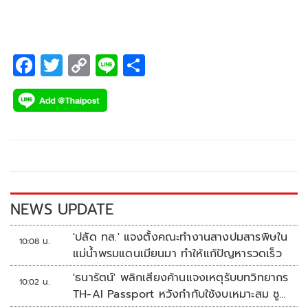
F
T
C
Li
S
ac
wi
o
n
h
e
tt
p
e
ar
b
er
y
e
o
Li
o
n
k
k
NEWS UPDATE
'ปลัด ทส.' แจงตั้งคณะทำงานสางปมสารพิษใน
10:08 น.
แม่น้ำพรมแดนเมียนมา ทำให้แก้ปัญหารวดเร็ว
'ธนารัตน์' พลิกเสียงค้านแจงเหตุรับบทวิทยากร
10:02 น.
TH-AI Passport หวังกำกับใช้งบเหมาะสม ชู