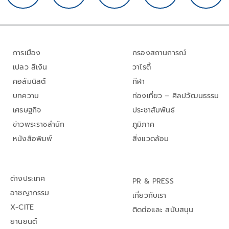
การเมือง
กรองสถานการณ์
เปลว สีเงิน
วาไรตี้
คอลัมนิสต์
กีฬา
บทความ
ท่องเที่ยว – ศิลปวัฒนธรรม
เศรษฐกิจ
ประชาสัมพันธ์
ข่าวพระราชสำนัก
ภูมิภาค
หนังสือพิมพ์
สิ่งแวดล้อม
ต่างประเทศ
PR & PRESS
อาชญากรรม
เกี่ยวกับเรา
X-CITE
ติดต่อและ สนับสนุน
ยานยนต์