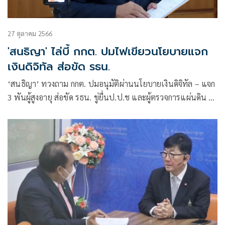
27 ตุลาคม 2566
'สนธิญา' ไล่บี้ กกต. ปมไฟเขียวนโยบายแจก
เงินดิจิทัล ส่อขัด รธน.
‘สนธิญา’ ทวงถาม กกต. ปมอนุมัติผ่านนโยบายเงินดิจิทัล – แจก
3 พันผู้สูงอายุ ส่อขัด รธน. ขู่ยื่นป.ป.ช และผู้ตรวจการแผ่นดิน ส่ง
ศาลรัฐธรรมนูญวินิจฉัย