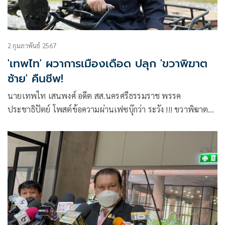
2 กุมภาพันธ์ 2567
'เทพไท' ผวาการเมืองเดือด ปลุก 'ขวาพิฆาต
ซ้าย' คืนชีพ!
นายเทพไท เสนพงศ์ อดีต สส.นครศรีธรรมราช พรรค
ประชาธิปัตย์ โพสต์ข้อความผ่านเฟซบุ๊กว่า ระวัง !!! ขวาพิฆาต
ซ้าย คืนชีพ ???