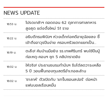
o
n
k
k
NEWS UPDATE
โปรดเกล้าฯ ถอดถอน 62 ตุลาการศาลทหาร
16:53 น.
สูงสุด แต่งตั้งใหม่ 51 ราย
อธิบดีกรมพินิจฯ ห่วงเด็กก่อคดีอายุน้อยลง ชี้
16:22 น.
เข้าถึงอาวุธปืนง่าย ครอบครัวแตกแยกเป็น
ชนวนสำคัญ
ตะลึง! ค้นบ้านมือยิง รร.เทพศิรินทร์ พบใช้ปืนปู่
16:19 น.
ก่อเหตุ-คอมฯ ซุก 5 คลิปกราดยิง
ให้จริง! ประธานชมรมกำนันฯ รับได้ลดวาระเหลือ
16:02 น.
5 ปี วอนฟื้นกองทุนสตรีอำเภอละล้าน
'ซาลาห์' ตัวเปิดกับ 'แทร็บซอนสปอร์' ต่อหน้า
16:02 น.
แฟนบอลเรือนหมื่น