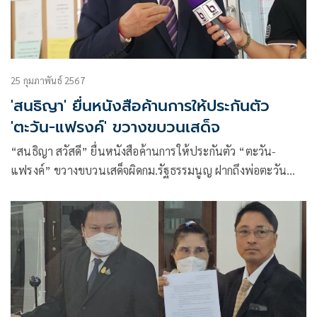
25 กุมภาพันธ์ 2567
'สนธิญา' ยื่นหนังสือค้านการให้ประกันตัว
'ตะวัน-แฟรงค์' ขวางขบวนเสด็จ
“สนธิญา สวัสดี” ยื่นหนังสือค้านการให้ประกันตัว “ตะวัน-
แฟรงค์” ขวางขบวนเสด็จผิดกม.รัฐธรรมนูญ ฝากถึงพ่อตะวัน
เข้าใจหัวอกคนเป็นพ่อ แต่ต้องยึดชาติ ศาสน์ พระมหากษัตริย์
เป็นหลัก