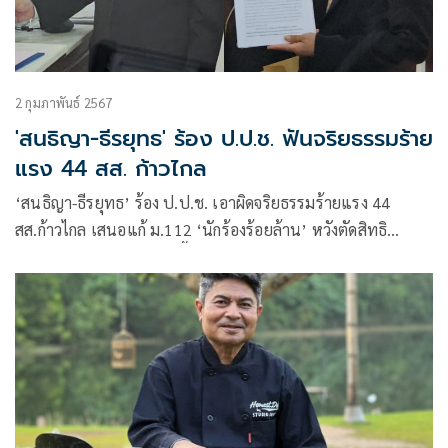
2 กุมภาพันธ์ 2567
'สนธิญา-ธีรยุทธ' ร้อง ป.ป.ช. ฟันจริยธรรมร้าย
แรง 44 สส. ก้าวไกล
‘สนธิญา-ธีรยุทธ’ ร้อง ป.ป.ช. เอาผิดจริยธรรมร้ายแรง 44
สส.ก้าวไกล เสนอแก้ ม.112 ‘นักร้องร้อยล้าน’ หวังตัดสิทธิ
การเมืองตลอดชีวิต ขู่จากนี้จะเดินหน้าเก็บข้อมูล ใครขัดคำสั่ง
ศาล รธน.