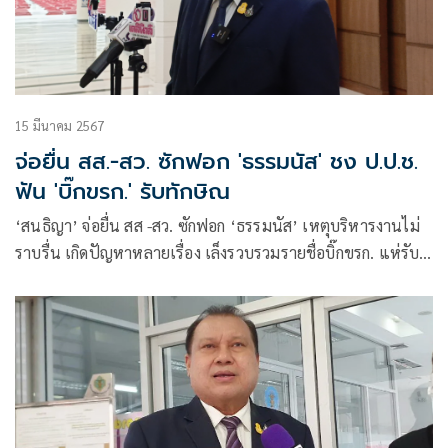
15 มีนาคม 2567
จ่อยื่น สส.-สว. ซักฟอก 'ธรรมนัส' ชง ป.ป.ช.
ฟัน 'บิ๊กขรก.' รับทักษิณ
‘สนธิญา’ จ่อยื่น สส -สว. ซักฟอก ‘ธรรมนัส’ เหตุบริหารงานไม่
ราบรื่น เกิดปัญหาหลายเรื่อง เล็งรวบรวมรายชื่อบิ๊กขรก. แห่รับ
‘ทักษิณ’ ชง ป.ป.ช. ฟันจริยธรรม