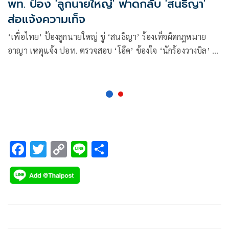
พท. ป้อง 'ลูกนายใหญ่' ฟาดกลับ 'สนธิญา'
ส่อแจ้งความเท็จ
‘เพื่อไทย’ ป้องลูกนายใหญ่ ขู่ ‘สนธิญา’ ร้องเท็จผิดกฎหมาย
อาญา เหตุแจ้ง ปอท. ตรวจสอบ ‘โอ๊ค’ ข้องใจ ‘นักร้องวางบิล’ มี
จริงหรือไม่
F
T
C
Li
S
ac
wi
o
n
h
e
tt
p
e
ar
b
er
y
e
o
Li