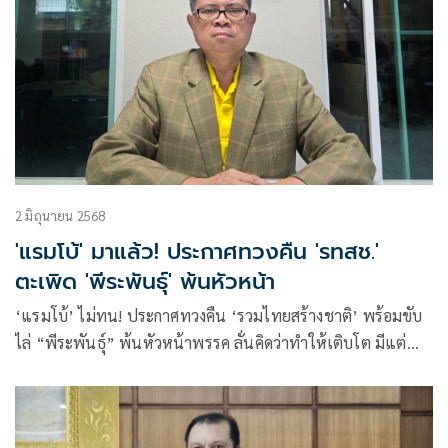
2 มิถุนายน 2568
'แรมโบ้' มาแล้ว! ประกาศทวงคืน 'รทสช.'
ตะเพิด 'พีระพันธุ์' พ้นหัวหน้า
‘แรมโบ้’ ไม่ทน! ประกาศทวงคืน ‘รวมไทยสร้างชาติ’ พร้อมขับ
ไล่ “พีระพันธุ์” พ้นหัวหน้าพรรค ลั่นคิดว่าทำให้เติบโต มีแต่
ตกต่ำลงกว่าเดิม