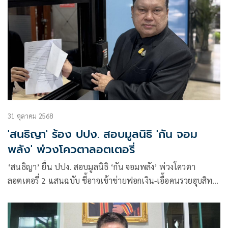
31 ตุลาคม 2568
'สนธิญา' ร้อง ปปง. สอบมูลนิธิ 'กัน จอม
พลัง' พ่วงโควตาลอตเตอรี่
‘สนธิญา’ ยื่น ปปง. สอบมูลนิธิ ‘กัน จอมพลัง’ พ่วงโควตา
ลอตเตอรี่ 2 แสนฉบับ ชี้อาจเข้าข่ายฟอกเงิน-เอื้อคนรวยฮุบสิทธิ
คนจน