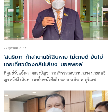
22 ตุลาคม 2567
'สนธิญา' ท้าสาบานให้ฉิบหาย ไม่ตายดี ยันไม่
เคยเกี่ยวข้องคลิปเสียง 'บอสพอล'
ที่ศูนย์รับแจ้งความกองบัญชาการตำรวจสอบสวนกลาง นายสนธิ
ญา สวัสดี เดินทางมายื่นหนังสือถึง พล.ต.ท.จิรภพ ภูริเดช