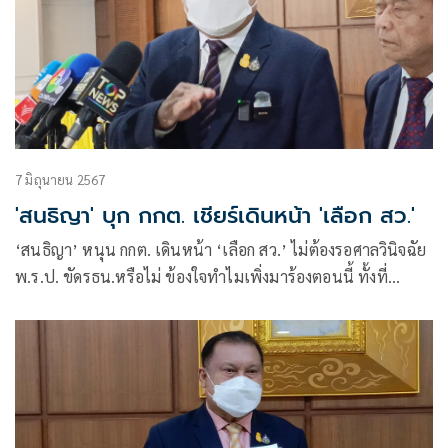
7 มิถุนายน 2567
'สนธิญา' บุก กกต. เชียร์เดินหน้า 'เลือก สว.'
‘สนธิญา’ หนุน กกต. เดินหน้า ‘เลือก สว.’ ไม่ต้องรอศาลวินิจฉัย
พ.ร.ป. ขัดรธน.หรือไม่ ข้องใจทำไมเพิ่งมาร้องตอนนี้ ทั้งที่
กฎหมายใช้มา 6 ปีแล้ว