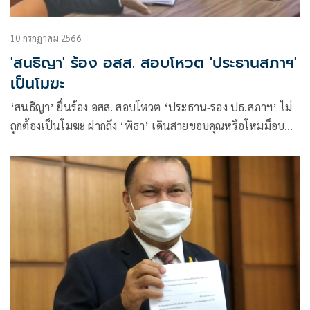
10 กรกฎาคม 2566
'สนธิญา' ร้อง อสส. สอบโหวต 'ประธานสภาฯ'
เป็นโมฆะ
‘สนธิญา’ ยื่นร้อง อสส. สอบโหวต ‘ประธาน-รอง ปธ.สภาฯ’ ไม่
ถูกต้องเป็นโมฆะ ฝากถึง ‘พิธา’ เดินสายขอบคุณหรือโหมม็อบ
กดดัน