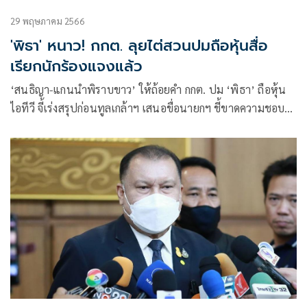
29 พฤษภาคม 2566
'พิธา' หนาว! กกต. ลุยไต่สวนปมถือหุ้นสื่อ
เรียกนักร้องแจงแล้ว
‘สนธิญา-แกนนำพิราบขาว’ ให้ถ้อยคำ กกต. ปม ‘พิธา’ ถือหุ้น
ไอทีวี จี้เร่งสรุปก่อนทูลเกล้าฯ เสนอขื่อนายกฯ ชี้ขาดความชอบ
ธรรมเป็นนายกควรเคลียร์ตัวเองให้เรียบร้อย