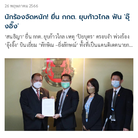
26 พฤษภาคม 2566
นักร้องจัดหนัก! ยื่น กกต. ยุบก้าวไกล ฟัน 'อุ๊
งอิ๊ง'
‘สนธิญา’ ยื่น กกต. ยุบก้าวไกล เหตุ ‘ปิยบุตร’ ครอบงำ พ่วงร้อง
‘อุ๊งอิ๊ง’ บินเยี่ยม ‘ทักษิณ –ยิ่งลักษณ์’ ทั้งที่เป็นแคนดิเดตนายกฯ
เพื่อไทย ส่อผลประโยชน์ทับซ้อน