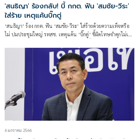
'สนธิญา' ร้องกลับ! บี้ กกต. ฟัน 'สมชัย-วีระ'
ใส่ร้าย เหตุแค้นบิ๊กตู่
‘สนธิญา’ ร้อง กกต. ฟัน ‘สมชัย-วีระ’ ใส่ร้ายด้วยความเท็จหรือ
ไม่ ปมประชุมใหญ่ รทสช. เหตุแค้น ‘บิ๊กตู่’ ชี้ผิดโทษจำคุกไม่เกิน
5 ปี ปรับ 1 แสน หากเสรีรวมไทยรู้เห็นถึงขั้นยุบพรรค
6 มกราคม 2566