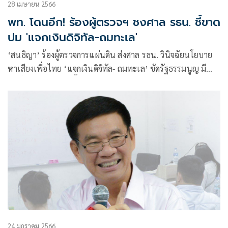
28 เมษายน 2566
พท. โดนอีก! ร้องผู้ตรวจฯ ชงศาล รธน. ชี้ขาด
ปม 'แจกเงินดิจิทัล-ถมทะเล'
‘สนธิญา’ ร้องผู้ตรวจการแผ่นดิน ส่งศาล รธน. วินิจฉัยนโยบาย
หาเสียงเพื่อไทย ‘แจกเงินดิจิทัล- ถมทะเล’ ขัดรัฐธรรมนูญ มี
สิทธิ์ถูกยุบพรรค จ่อบี้ ป.ป.ช. ฟัน 171 ส.ส. โดดประชุมต้นเหตุ
สภาล่ม
24 มกราคม 2566