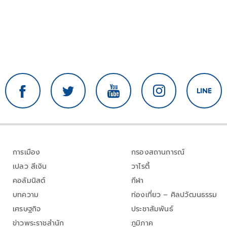
การเมือง
กรองสถานการณ์
เปลว สีเงิน
วาไรตี้
คอลัมนิสต์
กีฬา
บทความ
ท่องเที่ยว – ศิลปวัฒนธรรม
เศรษฐกิจ
ประชาสัมพันธ์
ข่าวพระราชสำนัก
ภูมิภาค