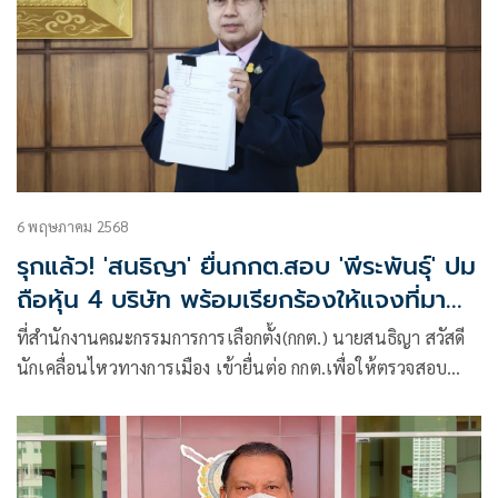
6 พฤษภาคม 2568
รุกแล้ว! 'สนธิญา' ยื่นกกต.สอบ 'พีระพันธุ์' ปม
ถือหุ้น 4 บริษัท พร้อมเรียกร้องให้แจงที่มา
ของหุ้น
ที่สำนักงานคณะกรรมการการเลือกตั้ง(กกต.) นายสนธิญา สวัสดี
นักเคลื่อนไหวทางการเมือง เข้ายื่นต่อ กกต.เพื่อให้ตรวจสอบ
การกระ