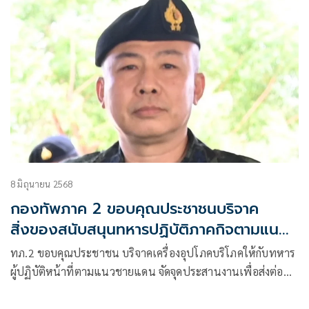
8 มิถุนายน 2568
กองทัพภาค 2 ขอบคุณประชาชนบริจาค
สิ่งของสนับสนุนทหารปฏิบัติภาคกิจตามแนว
ชายแดน
ทภ.2 ขอบคุณประชาชน บริจาคเครื่องอุปโภคบริโภคให้กับทหาร
ผู้ปฏิบัติหน้าที่ตามแนวชายแดน จัดจุดประสานงานเพื่อส่งต่อ
ความห่วงใยในการแสดงออก และให้กำลังใจทหารที่ปฏิบัติงาน
ตามแนวชายแดนไทย-กัมพูชา 5 จุด