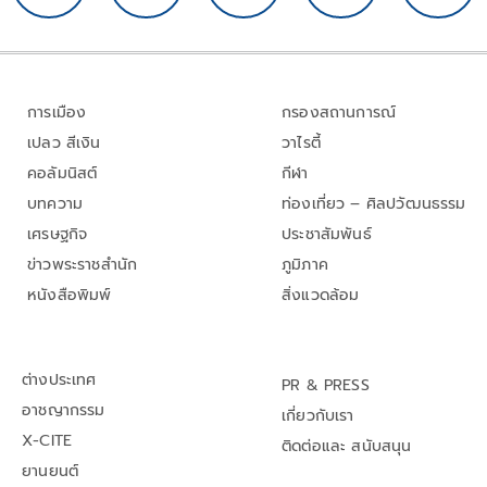
การเมือง
กรองสถานการณ์
เปลว สีเงิน
วาไรตี้
คอลัมนิสต์
กีฬา
บทความ
ท่องเที่ยว – ศิลปวัฒนธรรม
เศรษฐกิจ
ประชาสัมพันธ์
ข่าวพระราชสำนัก
ภูมิภาค
หนังสือพิมพ์
สิ่งแวดล้อม
ต่างประเทศ
PR & PRESS
อาชญากรรม
เกี่ยวกับเรา
X-CITE
ติดต่อและ สนับสนุน
ยานยนต์