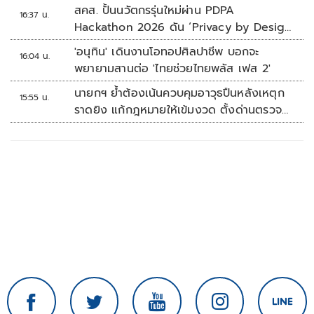
สคส. ปั้นนวัตกรรุ่นใหม่ผ่าน PDPA
16:37 น.
Hackathon 2026 ดัน ‘Privacy by Design
for all’ สู่โซลูชันคุ้มครองข้อมูลส่วนบุคคลที่
'อนุทิน' เดินงานโอทอปศิลปาชีพ บอกจะ
16:04 น.
ใช้ได้จริง
พยายามสานต่อ 'ไทยช่วยไทยพลัส เฟส 2'
นายกฯ ย้ำต้องเน้นควบคุมอาวุธปืนหลังเหตุก
15:55 น.
ราดยิง แก้กฎหมายให้เข้มงวด ตั้งด่านตรวจ
เพิ่ม