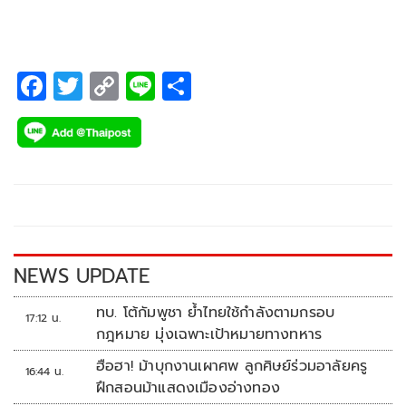
F
T
C
Li
S
ac
wi
o
n
h
e
tt
p
e
ar
b
er
y
e
o
Li
o
n
k
k
NEWS UPDATE
ทบ. โต้กัมพูชา ย้ำไทยใช้กำลังตามกรอบ
17:12 น.
กฎหมาย มุ่งเฉพาะเป้าหมายทางทหาร
ฮือฮา! ม้าบุกงานเผาศพ ลูกศิษย์ร่วมอาลัยครู
16:44 น.
ฝึกสอนม้าแสดงเมืองอ่างทอง