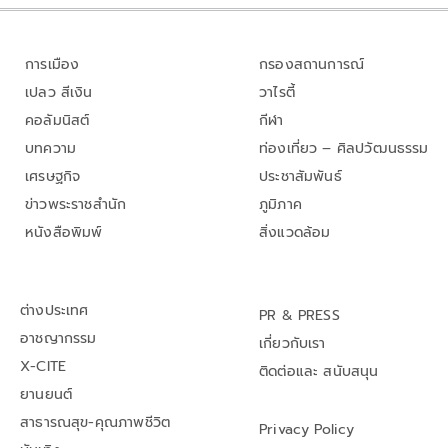
การเมือง
กรองสถานการณ์
เปลว สีเงิน
วาไรตี้
คอลัมนิสต์
กีฬา
บทความ
ท่องเที่ยว – ศิลปวัฒนธรรม
เศรษฐกิจ
ประชาสัมพันธ์
ข่าวพระราชสำนัก
ภูมิภาค
หนังสือพิมพ์
สิ่งแวดล้อม
ต่างประเทศ
PR & PRESS
อาชญากรรม
เกี่ยวกับเรา
X-CITE
ติดต่อและ สนับสนุน
ยานยนต์
สาธารณสุข-คุณภาพชีวิต
Privacy Policy