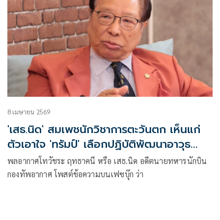
8 เมษายน 2569
'เสธ.นิด' สมเพชนักวิชาการตะวันตก เห็นแก่
ตัวเอาใจ 'ทรัมป์' เลือกปฏิบัติพัฒนาอาวุธ
นิวเคลียร์
พลอากาศโทวัชระ ฤทธาคนี หรือ เสธ.นิด อดีตนายทหารนักบิน
กองทัพอากาศ โพสต์ข้อความบนเฟซบุ๊ก ว่า