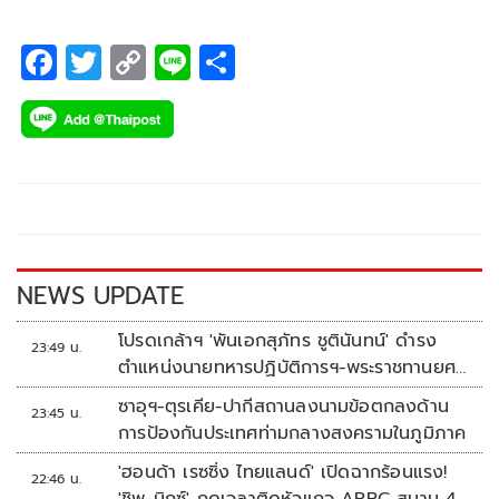
F
T
C
Li
S
ac
wi
o
n
h
e
tt
p
e
ar
b
er
y
e
o
Li
o
n
k
k
NEWS UPDATE
โปรดเกล้าฯ 'พันเอกสุภัทร ชูตินันทน์' ดำรง
23:49 น.
ตำแหน่งนายทหารปฏิบัติการฯ-พระราชทานยศ
'พลตรี'
ซาอุฯ-ตุรเคีย-ปากีสถานลงนามข้อตกลงด้าน
23:45 น.
การป้องกันประเทศท่ามกลางสงครามในภูมิภาค
'ฮอนด้า เรซซิ่ง ไทยแลนด์' เปิดฉากร้อนแรง!
22:46 น.