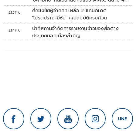
'ชิพ-มิกซ์' กดเวลาติดหัวแถว ARRC สนาม 4
ที่มัลดาลิกา
ศึกชิงชัยผู้ว่ากกท.เหลือ 2 แคนดิเดต
21:57 น.
'โปรดปราน-มีชัย' คุณสมบัติครบถ้วน
ปากีสถานจำกัดการรายงานข่าวของสื่อต่าง
21:47 น.
ประเทศนอกเมืองสำคัญ