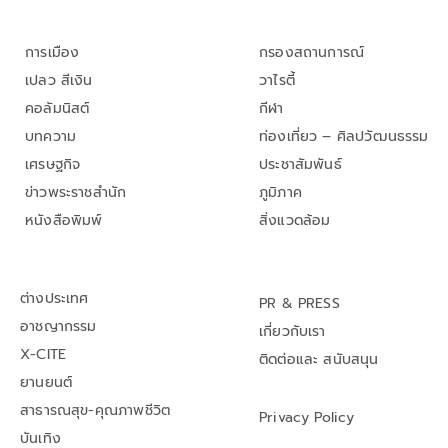
การเมือง
กรองสถานการณ์
เปลว สีเงิน
วาไรตี้
คอลัมนิสต์
กีฬา
บทความ
ท่องเที่ยว – ศิลปวัฒนธรรม
เศรษฐกิจ
ประชาสัมพันธ์
ข่าวพระราชสำนัก
ภูมิภาค
หนังสือพิมพ์
สิ่งแวดล้อม
ต่างประเทศ
PR & PRESS
อาชญากรรม
เกี่ยวกับเรา
X-CITE
ติดต่อและ สนับสนุน
ยานยนต์
สาธารณสุข-คุณภาพชีวิต
Privacy Policy
บันเทิง