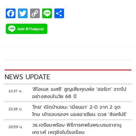
F
T
C
Li
S
ac
wi
o
n
h
e
tt
p
e
ar
b
er
y
e
o
Li
o
n
k
k
NEWS UPDATE
'ลิโอเนล เมสซี' สูญเสียคุณพ่อ 'ฮอร์เก' จากไป
22:37 น.
อย่างสงบในวัย 68 ปี
'ไทย' เปิดบ้านชนะ 'เมียนมา' 2-0 จาก 2 จุด
22:26 น.
โทษ เข้ารอบรองฯ บอลอาเซียน ดวล 'สิงคโปร์'
วธ.เตรียมพร้อม พิธีการศพในพระบรมราชานุ
20:59 น.
เคราะห์ เหตุยิงในโรงเรียน