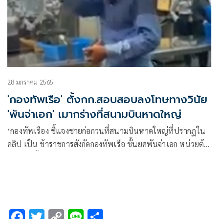
28 มกราคม 2565
'กองทัพเรือ' ตั้งกก.สอบสอบลงโทษทางวินัย
'พันจ่าเอก' เมากร่างที่สนามบินหาดใหญ่
‘กองทัพเรือง ชี้แจงชายก่อกวนที่สนามบินหาดใหญ่ที่ปรากฏใน
คลิป เป็น ข้าราชการสังกัดกองทัพเรือ ชั้นยศพันจ่าเอก หน่วยต้น
สังกัด สั่งตั้งกรรมการสอบ ลงโทษทางวินัยแล้ว
F
T
C
Li
S