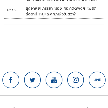
บ้านหนองน้ำใส
สุดอาลัย! ภรรยา 'รอง ผอ.กิตติพงศ์' โพสต์
19:45 น.
ถึงสามี 'หนูและลูกภูมิใจในตัวพี่'