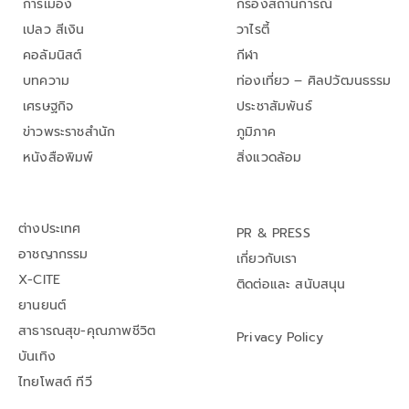
การเมือง
กรองสถานการณ์
เปลว สีเงิน
วาไรตี้
คอลัมนิสต์
กีฬา
บทความ
ท่องเที่ยว – ศิลปวัฒนธรรม
เศรษฐกิจ
ประชาสัมพันธ์
ข่าวพระราชสำนัก
ภูมิภาค
หนังสือพิมพ์
สิ่งแวดล้อม
ต่างประเทศ
PR & PRESS
อาชญากรรม
เกี่ยวกับเรา
X-CITE
ติดต่อและ สนับสนุน
ยานยนต์
สาธารณสุข-คุณภาพชีวิต
Privacy Policy
บันเทิง
ไทยโพสต์ ทีวี