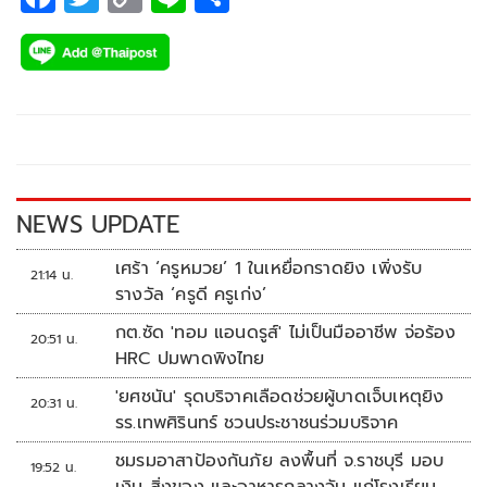
ac
wi
o
n
h
e
tt
p
e
ar
b
er
y
e
o
Li
o
n
k
k
NEWS UPDATE
เศร้า ‘ครูหมวย’ 1 ในเหยื่อกราดยิง เพิ่งรับ
21:14 น.
รางวัล ‘ครูดี ครูเก่ง’
กต.ซัด 'ทอม แอนดรูส์' ไม่เป็นมืออาชีพ จ่อร้อง
20:51 น.
HRC ปมพาดพิงไทย
'ยศชนัน' รุดบริจาคเลือดช่วยผู้บาดเจ็บเหตุยิง
20:31 น.
รร.เทพศิรินทร์ ชวนประชาชนร่วมบริจาค
ชมรมอาสาป้องกันภัย ลงพื้นที่ จ.ราชบุรี มอบ
19:52 น.
เงิน สิ่งของ และอาหารกลางวัน แก่โรงเรียน