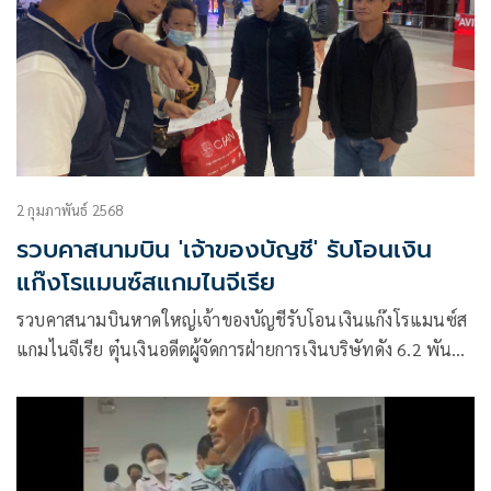
2 กุมภาพันธ์ 2568
รวบคาสนามบิน 'เจ้าของบัญชี' รับโอนเงิน
แก๊งโรแมนซ์สแกมไนจีเรีย
รวบคาสนามบินหาดใหญ่เจ้าของบัญชีรับโอนเงินแก๊งโรแมนซ์ส
แกมไนจีเรีย ตุ๋นเงินอดีตผู้จัดการฝ่ายการเงินบริษัทดัง 6.2 พัน
ล้านบาท