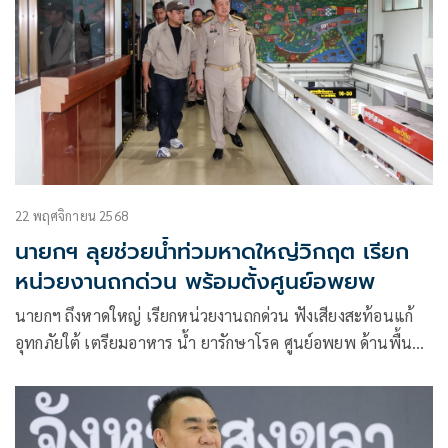
22 พฤศจิกายน 2568
นายกฯ ลุยช่วยน้ำท่วมหาดใหญ่วิกฤต เรียก
หน่วยงานถกด่วน พร้อมตั้งศูนย์อพยพ
นายกฯ ถึงหาดใหญ่ เรียกหน่วยงานถกด่วน ฟังเสียงสะท้อนแก้
อุทกภัยใต้ เตรียมอาหาร น้ำ ยารักษาโรค ศูนย์อพยพ ด้านพื้นที่
ร้องขอ “เรือ-รถทหาร” ช่วยอพยพปชช.