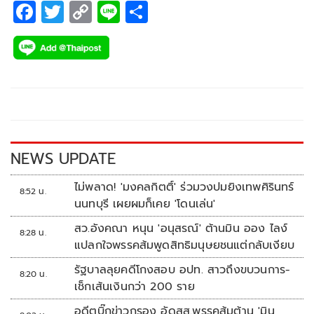
F
T
C
Li
S
ac
wi
o
n
h
e
tt
p
e
ar
b
er
y
e
o
Li
o
n
k
k
NEWS UPDATE
ไม่พลาด! 'มงคลกิตติ์' ร่วมวงปมยิงเทพศิรินทร์
8:52 น.
นนทบุรี เผยผมก็เคย 'โดนเล่น'
สว.อังคณา หนุน 'อนุสรณ์' ต้านมิน ออง ไลง์
8:28 น.
แปลกใจพรรคส้มพูดสิทธิมนุษยชนแต่กลับเงียบ
รัฐบาลลุยคดีโกงสอบ อปท. สาวถึงขบวนการ-
8:20 น.
เช็กเส้นเงินกว่า 200 ราย
อดีตบิ๊กข่าวกรอง อัดสส.พรรคส้มต้าน 'มิน