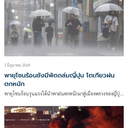
3 มิถุนายน 2569
พายุโซนร้อนชังมีพัดถล่มญี่ปุน โตเกียวฝน
ตกหนัก
พายุโซนร้อนรุนแรงได้นำพาฝนตกหนักมาสู่เมืองหลวงของญี่ปุ่…