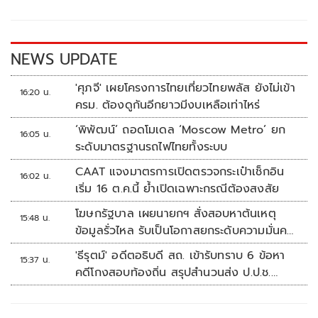
o
Li
o
n
k
k
NEWS UPDATE
'ศุภจี' เผยโครงการไทยเที่ยวไทยพลัส ยังไม่เข้า
16:20 น.
ครม. ต้องดูกันอีกยาวมีงบเหลือเท่าไหร่
‘พิพัฒน์’ ถอดโมเดล ‘Moscow Metro’ ยก
16:05 น.
ระดับมาตรฐานรถไฟไทยทั้งระบบ
CAAT แจงมาตรการเปิดตรวจกระเป๋าเช็กอิน
16:02 น.
เริ่ม 16 ต.ค.นี้ ย้ำเปิดเฉพาะกรณีต้องสงสัย
โฆษกรัฐบาล เผยนายกฯ สั่งสอบหาต้นเหตุ
15:48 น.
ข้อมูลรั่วไหล รับเป็นโอกาสยกระดับความมั่นคง
ปลอดภัยข้อมูลภาครัฐทั้งระบบ
'ธีรุตม์' อดีตอธิบดี สถ. เข้ารับทราบ 6 ข้อหา
15:37 น.
คดีโกงสอบท้องถิ่น สรุปสำนวนส่ง ป.ป.ช.
สัปดาห์หน้า