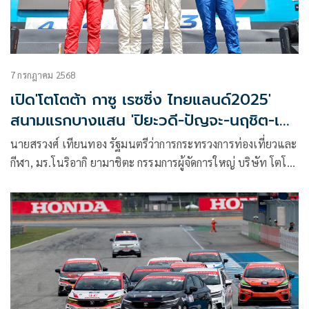
ปีซ้อน เพื่อตอกย้ำภาพลักษณ์ ‘ศูนย์กลางมอเตอร์สปอร์ตเอเชีย’
ภายใต้คอนเซ็ปต์ ‘More Than A Race’ สานต่อความสำเร็จ
ThaiGP ที่เป็นมากกว่าแค่การแข่งขัน
7 กรกฎาคม 2568
เปิด'โตโตต้า กาซู เรซซิ่ง ไทยแลนด์2025'
สนามแรกบางแสน 'ปิยะวดี-ปัญจะ-นฤชิต-เคน
ทาโร'แชมป์
นายสรวงศ์ เทียนทอง รัฐมนตรีว่าการกระทรวงการท่องเที่ยวและ
กีฬา, มร.โนริอากิ ยามาชิตะ กรรมการผู้จัดการใหญ่ บริษัท โตโย
ต้า มอเตอร์ ประเทศไทย จำกัด พร้อมด้วย นายศุภกร รัตนวราหะ
รองกรรมการผู้จัดการใหญ่ บริษัท โตโยต้า มอเตอร์ ประเทศไทย
, นายสนธยา คุณปลื้ม ประธานจัดการแข่งขัน , นายอำนาจ
เจริญศรี รองผู้ว่าราชการจังหวัดชลบุรี และนายพฤฒิรัตน์ รัตนกุล
เสรีเริงฤทธิ์ นายกสมาคมราชยานยนต์สมาคมแห่งประเทศไทย
ในพระบรมราชูปถัมภ์ สมาคมกีฬา ให้เกียรติร่วมเปิดการแข่งขัน
ปล่อยรถตีธงรายการ “TOYOTA GAZOO Racing Thailand