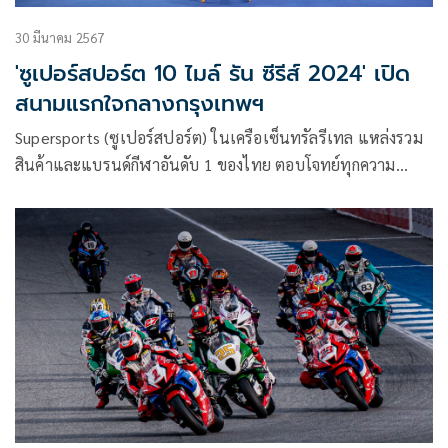
30 มีนาคม 2567
'ซูเปอร์สปอร์ต 10 ไมล์ รัน ซีรีส์ 2024' เปิด
สนามแรกใจกลางกรุงเทพฯ
Supersports (ซูเปอร์สปอร์ต) ในเครือเซ็นทรัลรีเทล แหล่งรวม
สินค้าและแบรนด์กีฬาอันดับ 1 ของไทย ตอบโจทย์ทุกความ
ต้องการด้านกีฬา จัดงานวิ่งสุดยิ่งใหญ่กว่าที่ผ่านมา Supersports
10 Mile Run Series 2024 Thailand ซูเปอร์สปอร์ต 10 ไมล์ รัน
ซีรีส์ 2024 ไทยปลนด์ ในรูปแบบซีรีส์ 4 สนาม พร้อมเปิดสนาม
แรกใจกลางกรุงเทพฯ ผนึกกำลัง อาดิดาส ไทยแลนด์ ให้นักวิ่งทั้ง
ชาวไทยและต่างประเทศสัมผัสสุดยอดประสบการณ์งานวิ่งระดับ
มาตรฐานสากล ในเส้นทางผ่านจุดแลนด์มาร์คของ
กรุงเทพมหานคร ในวันที่ 26 พฤษภาคม นี้ พร้อมคาดว่านักวิ่ง
กว่า 8,000 คนจะร่วมสร้างประสบการณ์สุดพิเศษ ใน
Supersports 10 Mile Run Series 2024 Bangkok Presented
by adidas ซูเปอร์สปอร์ต 10 ไมล์ รัน ซีรีส์ 2024 แบงค็อก พรี