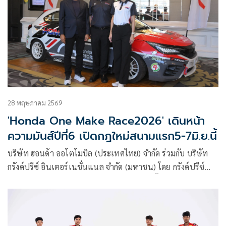
สนามแรก ระหว่างวันที่ 5-7 มิถุนายน 2569 ณ สนามช้าง
อินเตอร์เนชั่นแนล เซอร์กิต จังหวัดบุรีรัมย์ โดยได้รับความสนใจ
จากนักแข่งและทีมแข่งชั้นนำทั่วประเทศเข้าร่วมชิงชัยอย่าง
คับคั่ง
28 พฤษภาคม 2569
'Honda One Make Race2026' เดินหน้า
ความมันส์ปีที่6 เปิดกฎใหม่สนามแรก5-7มิ.ย.นี้
บริษัท ฮอนด้า ออโตโมบิล (ประเทศไทย) จำกัด ร่วมกับ บริษัท
กรังด์ปรีซ์ อินเตอร์เนชั่นแนล จำกัด (มหาชน) โดย กรังด์ปรีซ์
มอเตอร์สปอร์ต โปรโมเตอร์มอเตอร์สปอร์ตชั้นนำของไทย และ
พันธมิตรหลัก ประกาศเดินหน้าจัดการแข่งขัน มอเตอร์สปอร์ต
ชั้นนำของประเทศไทย รายการ “Honda One Make Race
2026” ต่อเนื่องเป็นปีที่ 6 ติดต่อกันชิงชัยทั้งสิ้น 4 อีเวนต์ 8