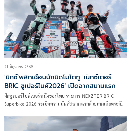
21 มิถุนายน 2569
'มิกซ์'พลิกเฉือนนักบิดโมโตทู 'เน็กซ์เตอร์
BRIC ซูเปอร์ไบค์2026' เปิดฉากสนามแรก
ศึกซูเปอร์ไบค์เบอร์หนึ่งของไทย รายการ NEXZTER BRIC
Superbike 2026 ระเบิดความมันส์สนามแรกด้วยเกมเดือดระดับ
โลกสะใจแฟนๆ ชาวไทย เมื่อดาวรุ่งชาวไทย “มิกซ์” ธนัช
ละอองปลิว จาก อิเดมิตสึ ฮอนด้า ทีม คริสมาส บดเอาชนะดีกรีโม
โตทูอย่าง ฮอร์เก้ นาบาร์โร อย่างเข้มข้นคว้าชัยในรุ่น ซูเปอร์