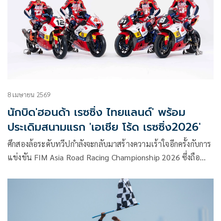
สนาม ชูโรงด้วยรุ่น “Honda City Challenge” ที่ปรับกติกาใหม่
เปิดกว้างด้านการโมดิฟายมากขึ้น พร้อมรางวัลใหญ่สำหรับ
แชมป์ประจำปีเพียงหนึ่งเดียว กับโอกาสร่วมทีมแข่งในเครือ
Honda Racing Corporation (HRC) สัมผัสประสบการณ์ลุยศึก
ดวลความเร็วระดับโลก
8 เมษายน 2569
นักบิด'ฮอนด้า เรซซิ่ง ไทยแลนด์' พร้อม
ประเดิมสนามแรก 'เอเชีย โร้ด เรซซิ่ง2026'
ศึกสองล้อระดับทวีปกำลังจะกลับมาสร้างความเร้าใจอีกครั้งกับการ
แข่งขัน FIM Asia Road Racing Championship 2026 ซึ่งถือ
เป็นรายการชิงแชมป์จักรยานยนต์ทางเรียบที่ยิ่งใหญ่ที่สุดใน
เอเชีย