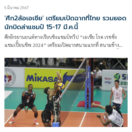
เซ็นเต็ด บาย อาดิดาส
5 มีนาคม 2567
'ศึก2ล้อเอเชีย' เตรียมเปิดฉากที่ไทย รวมยอด
นักบิดล่าแชมป์ 15-17 มี.ค.นี้
ศึกจักรยานยนต์ทางเรียบชิงแชมป์ทวีป “เอเชีย โรด เรซซิ่ง
แชมเปี้ยนชิพ 2024” เตรียมเปิดฉากสนามแรกที่ สนามช้าง
อินเตอร์เนชั่นแนล เซอร์กิต จ.บุรีรัมย์ วันที่ 15-17 มีนาคมนี้ นัก
บิดดาวดัง นำโดย “ฮาฟิซ ซยาห์ริน” อดีตนักบิดโมโตจีพีสร้าง
ความฮือฮา ลงล่าแชมป์ในรุ่น เอเชีย ซูเปอร์ไบค์ 1,000 ซีซี ท้า
ชน “ชิพ” นครินทร์ อธิรัฐภูวภัทร์ และ “แชมป์” ภาสวิชญ์ ฐิติว
รารักษ์ สองนักบิดชาวไทยจาก ฮอนด้า ขณะ “แสตมป์” อภิวัฒน์
วงศ์ธนานนท์ อดีตแชมป์เอเชียจาก ยามาฮ่า คัมแบ็กล่าบัลลังก์ ซู
เปอร์สปอร์ต 600 ซีซี