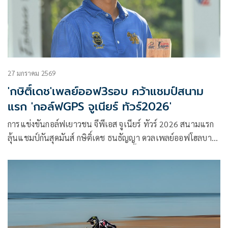
27 มกราคม 2569
'กษิติ์เดช'เพลย์ออฟ3รอบ คว้าแชมป์สนาม
แรก 'กอล์ฟGPS จูเนียร์ ทัวร์2026'
การแข่งขันกอล์ฟเยาวชน จีพีเอส จูเนียร์ ทัวร์ 2026 สนามแรก
ลุ้นแชมป์กันสุดมันส์ กษิติ์เดช ธนธัญญา ดวลเพลย์ออฟโฮลบาย
โฮล สามรอบคว้าแชมป์ประเภทวาร์ซิตี้ ชาย ทางด้าน ธารพิรุณ
นำผลไพบูลย์ สวิงวัย 16 ปี คว้าแชมป์ในประเภทวาร์ซิตี้ หญิง
แข่งขันแบบสโตรกเพลย์ ระหว่างวันที่ 24-26 มกราคม 2569
สนาม เลควิว รีสอร์ท แอนด์ กอล์ฟ คลับ อ.ชะอำ จ.เพชรบุรี