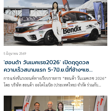
สปอร์ต 600 ซีซี คว้าชัยชนะสนามแรกของปีไปครอง ท่ามกลาง
แฟนความเร็วที่เข้าชมอย่างคึกคัก
5 มิถุนายน 2569
'ฮอนด้า วันเมคเรซ2026' เปิดฤดูดวล
ความเร็วสนามแรก 5-7มิ.ย.นี้ที่ช้างฯเซ
อร์กิตจ.บุรีรัมย์
การแข่งขันรถยนต์ทางเรียบรายการ “ฮอนด้า วันเมคเรซ 2026”
โดย บริษัท ฮอนด้า ออโตโมบิล (ประเทศไทย) จำกัด ร่วมกับ
บริษัท กรังด์ปรีซ์ อินเตอร์เนชั่นแนล จำกัด (มหาชน) โดย กรังด์
ปรีซ์ มอเตอร์สปอร์ต โปรโมเตอร์มอเตอร์สปอร์ตชั้นนำของไทย
เปิดฉากฤดูกาลใหม่อย่างเป็นทางการ เตรียมระเบิดความมันส์