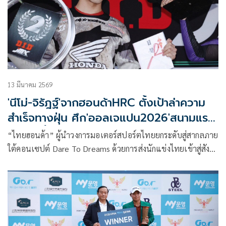
13 มีนาคม 2569
'นีโม่-จิรัฎฐ์'จากฮอนด้าHRC ตั้งเป้าล่าความ
สำเร็จทางฝุ่น ศึก'ออลเจแปน2026'สนามแรก
สัปดาห์นี้
“ไทยฮอนด้า” ผู้นำวงการมอเตอร์สปอร์ตไทยยกระดับสู่สากลภาย
ใต้คอนเซปต์ Dare To Dreams ด้วยการส่งนักแข่งไทยเข้าสู่สังกัด
ทีมโรงงานระดับโลก “ฮอนด้า เอชอาร์ซี (Honda HRC)” โดยสาย
มอเตอร์ครอส นับเป็นอีกหนึ่งหน้าประวัติศาสตร์ เมื่อ “นีโม่” จิรั
ฎฐ์ วรรณลักษณ์ หมายเลข 23 ได้รับโอกาสจากทีมโรงงานให้เข้า
ร่วมการแข่งขัน ออลเจแปน โมโตครอส แชมเปี้ยนชิพ หรือ เจ
เอ็มเอ็กซ์ (JMX) ในปี 2026 ณ ประเทศญี่ปุ่น แบบเต็มฤดูกาล