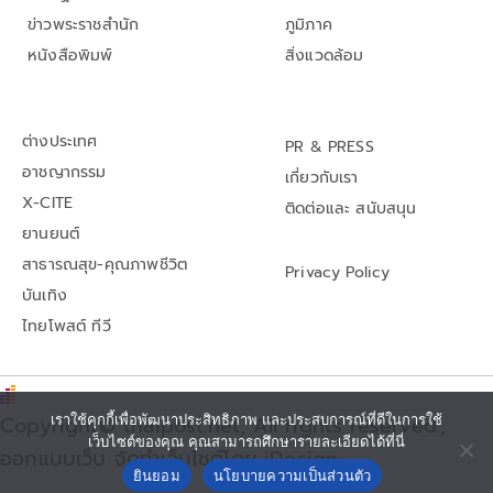
ข่าวพระราชสำนัก
ภูมิภาค
หนังสือพิมพ์
สิ่งแวดล้อม
ต่างประเทศ
PR & PRESS
อาชญากรรม
เกี่ยวกับเรา
X-CITE
ติดต่อและ สนับสนุน
ยานยนต์
สาธารณสุข-คุณภาพชีวิต
Privacy Policy
บันเทิง
ไทยโพสต์ ทีวี
Copyright© thaipost.net, All rights reserved.,
เราใช้คุกกี้เพื่อพัฒนาประสิทธิภาพ และประสบการณ์ที่ดีในการใช้
เว็บไซต์ของคุณ คุณสามารถศึกษารายละเอียดได้ที่นี่
ออกแบบเว็บ จัดทำเว็บไซต์โดย iDesign
ยินยอม
นโยบายความเป็นส่วนตัว