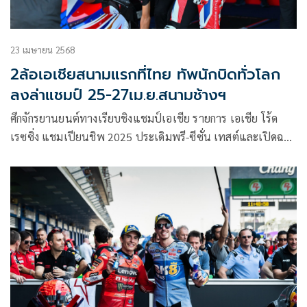
23 เมษายน 2568
2ล้อเอเชียสนามแรกที่ไทย ทัพนักบิดทั่วโลก
ลงล่าแชมป์ 25-27เม.ย.สนามช้างฯ
ศึกจักรยานยนต์ทางเรียบชิงแชมป์เอเชีย รายการ เอเชีย โร้ด
เรซซิ่ง แชมเปียนชิพ 2025 ประเดิมพรี-ซีซั่น เทสต์และเปิดฉาก
สนามแรกของฤดูกาลใหม่ที่ สนามช้าง อินเตอร์เนชั่นแนล เซ
อร์กิต จ.บุรีรัมย์ ด้วยสถานการณ์การลุ้นแชมป์ที่จะทวีความเข้ม
ข้นแบบไม่เคยเกิดขึ้นมาก่อน จากรายชื่อนักบิดแถวหน้าของทวีป
ที่ผ่านการแข่งขันระดับโลกมากมาย ร่วมลุ้นทัพนักบิดไทยให้คว้า
ชัยในบ้านเกิด ระหว่างวันที่ 25-27 เมษายนนี้ ล่าสุดผ่านการ
ทดสอบ “พรี-ซีซั่น เทสต์” สุดเดือด ภายใต้การทำงานอย่างหนัก
ของทุกทีม เพื่อค้นหาเซ็ตติ้งรถแข่งที่ลงตัวที่สุด