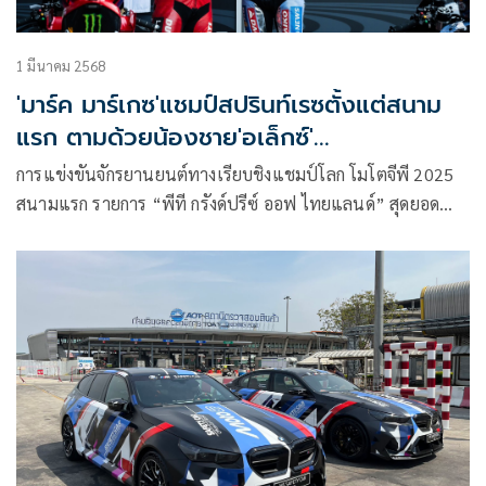
1 มีนาคม 2568
'มาร์ค มาร์เกซ'แชมป์สปรินท์เรซตั้งแต่สนาม
แรก ตามด้วยน้องชาย'อเล็กซ์'
ส่วน'ก้อง'จบ19
การแข่งขันจักรยานยนต์ทางเรียบชิงแชมป์โลก โมโตจีพี 2025
สนามแรก รายการ “พีที กรังด์ปรีซ์ ออฟ ไทยแลนด์” สุดยอด
มอเตอร์สปอร์ตระดับพรีเมียมรายการใหญ่ที่สุดที่มีการจัดใน
ประเทศไทย และมีผู้ติดตามชมมากกว่า 800 ล้านคน จาก 220
ประเทศทั่วโลก เปิดฉากสู่โปรแกรมการแข่งขัน รอบควอลิฟาย
เพื่อจัดอันดับรอบสตาร์ทในรุ่นต่างๆ และการแข่งขันรอบสปริ
นท์ในรุ่นโมโตจีพี เมื่อวันเสาร์ที่ 1 มีนาคม 2568 ท่ามกลางแฟน
ความเร็วหลายหมื่นที่หลั่งไหลเข้าชมที่ สนามช้าง อินเตอร์
เนชั่นแนล เซอร์กิต จ.บุรีรัมย์ รวมถึงแฟนๆ ทั่วโลกที่รับชมผ่าน
การถ่ายทอดสด