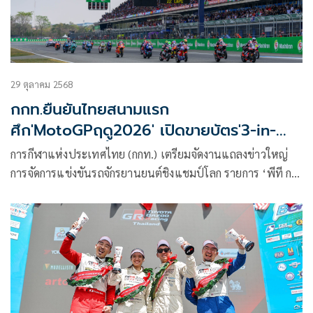
เป็นสเตจตัดสิน โดยมีระยะทาง 105 กิโลเมตร แต่ต้องผ่าน
หุบเขาที่ท้าทายทั้งการขับขี่ สมรรถนะของรถแข่งและการนำ
ทางที่แม่นยำ
29 ตุลาคม 2568
กกท.ยืนยันไทยสนามแรก
ศึก'MotoGPฤดู2026' เปิดขายบัตร'3-in-
1'ทั่วโลก11พ.ย.นี้
การกีฬาแห่งประเทศไทย (กกท.) เตรียมจัดงานแถลงข่าวใหญ่
การจัดการแข่งขันรถจักรยานยนต์ชิงแชมป์โลก รายการ ‘พีที กรัง
ด์ปรีซ์ ออฟ ไทยแลนด์ 2026’ หรือ MotoGP สนามประเทศไทย
ในวันที่ 11 พ.ย. 2568 ที่อาคารเฉลิมพระเกียรติ ชั้น 25 การกีฬา
แห่งประเทศไทย (หัวหมาก) กรุงเทพ โดยมี Dorna Sports
เจ้าของลิขสิทธิ์การแข่งขันร่วมงานด้วย พร้อมเปิดขายบัตรชม
การแข่งขันอย่างเป็นทางการ ตั้งแต่เวลา 14.00 น. เป็นต้นไป
โดย ดร.ก้องศักด ยอดมณี ผู้ว่าการการกีฬาแห่งประเทศไทย เผย
ว่า ไทยได้ใช้ความพิเศษในการเป็นเจ้าภาพสนามเปิดฤดูกาล 2