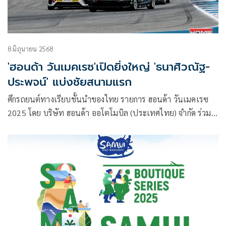
2025” ภายใต้แนวคิด “MAKE EVER-BETTER CARS From
Circuit to the Road” ในการแข่งขันมอเตอร์สปอร์ตรูปแบบวัน
เมคเรซสุดเร้าใจสนามแรกของฤดูกาล
8 มิถุนายน 2568
'ฮอนด้า วันเมคเรซ'เปิดยิ่งใหญ่ 'ธนาศิวณัฐ-
ประพจน์' แบ่งชัยสนามแรก
ศึกรถยนต์ทางเรียบชั้นนำของไทย รายการ ฮอนด้า วันเมคเรซ
2025 โดย บริษัท ฮอนด้า ออโตโมบิล (ประเทศไทย) จำกัด ร่วม
กับ บริษัท กรังด์ปรีซ์ อินเตอร์เนชั่นแนล จำกัด (มหาชน ) เปิด
ฉากดวลความเร็วสนามแรกของฤดูกาล เมื่อวันที่ 30
พฤษภาคม-1 มิถุนายนที่ผ่านมา ที่ สนามช้าง อินเตอร์
เนชั่นแนล เซอร์กิต จ.บุรีรัมย์ ภายใต้สุดสัปดาห์สุดยิ่งใหญ่ของ
เรซระดับโลกอย่าง จีที เวิลด์ ชาลเลนจ์ เอเชีย โดยนับเป็นอีกหนึ่ง
ครั้งที่แฟนมอเตอร์สปอร์ตชาวไทยให้ความสนใจอย่างมาก