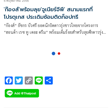
6 พฤษภาคม 2566
'ก๊องส์'พร้อมลุย'จูเนียร์จีพี' สนามแรกที่
โปรตุเกส ประเดิมซ้อมติดท็อปทรี
“ก๊องส์” ธัชกร บัวศรี ยอดนักบิดดาวรุ่งชาวไทยจากโครงการ
“ฮอนด้า เรซ ทู เดอะ ดรีม” พร้อมเต็มร้อยสำหรับลุยศึกดาวรุ่งชิง
แชมป์โลก “จูเนียร์จีพี 2023” สนามแรก ที่ เซอร์กิโต เดอ เอสโต
ริล ประเทศโปรตุเกส ระหว่างวันที่ 5-7 พฤษภาคม ด้านเจ้าตัวตั้ง
เป้าล่าโพเดียมให้ได้ในทุกสนาม ปูทางสู่การแข่งขันเวิลด์ กรังด์
ปรีซ์ ในอนาคต
F
T
C
Li
S
ac
wi
o
n
h
e
tt
p
e
ar
b
er
y
e