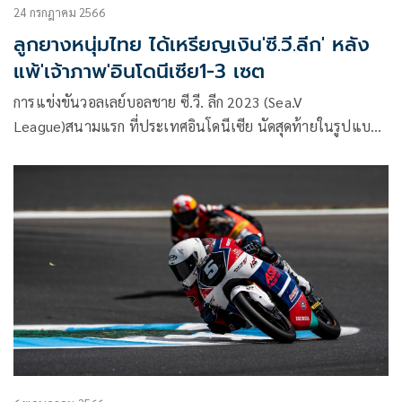
24 กรกฎาคม 2566
ลูกยางหนุ่มไทย ได้เหรียญเงิน'ซี.วี.ลีก' หลัง
แพ้'เจ้าภาพ'อินโดนีเซีย1-3 เซต
การแข่งขันวอลเลย์บอลชาย ซี.วี. ลีก 2023 (Sea.V
League)สนามแรก ที่ประเทศอินโดนีเซีย นัดสุดท้ายในรูปแบบ
พบกันหมด 4 ทีม เมื่อวันที่ 23 ก.ค.เป็นการพบกันระหว่าง
ทีม”เจ้่าภาพ” อินโดนีเซีย ทีมอันดับ 68 ของโลก และแชมป์กีฬา
ซีเกมสื 3 สมัยติด กับ ทีมชาติไทย ทีมอันดับ 58 ของโลก และ
แชมป์ AVC Challenge Cup ล่าสุด