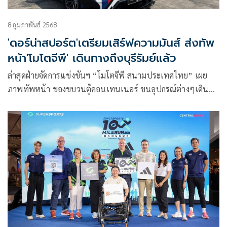
8 กุมภาพันธ์ 2568
'ดอร์น่าสปอร์ต'เตรียมเสิร์ฟความมันส์ ส่งทัพ
หน้า'โมโตจีพี' เดินทางถึงบุรีรัมย์แล้ว
ล่าสุดฝ่ายจัดการแข่งขันฯ “โมโตจีพี สนามประเทศไทย” เผย
ภาพทัพหน้า ของขบวนตู้คอนเทนเนอร์ ขนอุปกรณ์ต่างๆเดิน
ทางเข้าสู่สนามช้างฯ ท่ามกลางการรอคอยของแฟนความเร็วทั่ว
โลก ทุกฝ่ายเตรียมการเข้มข้นทั้งการจัดการองค์รวม การจัดสถาน
ที่ อบรมทีมแพทย์ เตรียมการต้อนรับนักท่องเที่ยวเต็มขั้น ทุก
ฝ่ายมุ่งมั่นตั้งใจในการสร้างความประทับใจตั้งแต่ก้าวแรกที่มาถึง
จนวินาทีสุดท้ายที่เดินทางกลับ