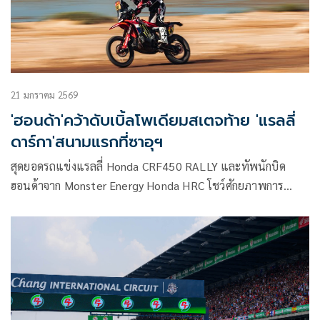
21 มกราคม 2569
'ฮอนด้า'คว้าดับเบิ้ลโพเดียมสเตจท้าย 'แรลลี่
ดาร์กา'สนามแรกที่ซาอุฯ
สุดยอดรถแข่งแรลลี่ Honda CRF450 RALLY และทัพนักบิด
ฮอนด้าจาก Monster Energy Honda HRC โชว์ศักยภาพการ
แข่งขัน ต่อสู้และสร้างผลงานในหัวแถวได้อย่างต่อเนื่อง ในศึก
แรลลี่ดาการ์ 2026 สนามแรก ที่ประเทศซาอุดิอาระเบีย ที่ดวลกัน
อย่างท้าทายถึง 13 สเตจในระหว่างวันที่ 3 – 17 มกราคม 2569
โดยผลงาน 12 สเตจแรกนักแข่งฮอนด้าอย่าง “ริกกี้ บราเบค”
และรถแข่ง Honda CRF450 RALLY หมายเลข 9 คว้าชัยชนะ
พร้อมทำผลงานเป็นผู้นำในตารางเวลา ก่อนที่จะดวลสเตจที่ 13