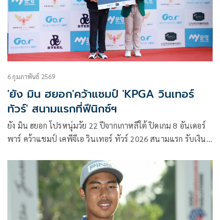
6 กุมภาพันธ์ 2569
'ยัง มิน ฮยอก'คว้าแชมป์ 'KPGA วินเทอร์
ทัวร์' สนามแรกที่ฟีนิกซ์ฯ
ยัง มิน ฮยอก โปรหนุ่มวัย 22 ปีจากเกาหลีใต้ ปิดเกม 8 อันเดอร์
พาร์ คว้าแชมป์ เคพีจีเอ วินเทอร์ ทัวร์ 2026 สนามแรก รับเงิน
รางวัล 1.5 ล้านบาท แข่งแบบสโตรคเพล์ วันละ 18 หลุม
ระหว่างวันที่ 5-6 กุมภาพันธ์ ณ สนามฟีนิกซ์ โกลด์ แบงค็อก