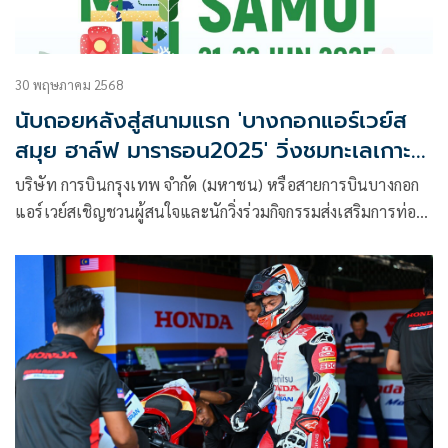
30 พฤษภาคม 2568
นับถอยหลังสู่สนามแรก 'บางกอกแอร์เวย์ส
สมุย ฮาล์ฟ มาราธอน2025' วิ่งชมทะเลเกาะ
สวรรค์อ่าวไทย
บริษัท การบินกรุงเทพ จำกัด (มหาชน) หรือสายการบินบางกอก
แอร์เวย์สเชิญชวนผู้สนใจและนักวิ่งร่วมกิจกรรมส่งเสริมการท่อง
เที่ยวเชิงกีฬา ในรายการใหญ่แห่งปีที่จัดต่อเนื่อง ปีที่ 7 สำหรับ
“บางกอกแอร์เวย์ส บูทีค ซีรีส์ 2025 : BANGKOK AIRWAYS
BOUTIQUE SERIES 2025” เปิดประเดิมสนามแรก สมุย ฮาล์ฟ
มาราธอน 2025 จัดขึ้นระหว่างวันที่ 21-22 มิถุนายน 2568 ณ
สวนสาธารณะพรุเฉวง เกาะสมุย จ.สุราษฎร์ธานี กิจกรรมวิ่งยิ่ง
ใหญ่แห่งปีที่จะรวมพลของสายสุขภาพและนักวิ่งทุกวัยจากทั่ว
ประเทศ โดยไฮไลต์พิเศษ! พลาดไม่ได้ วันที่ 22 มิถุนายน