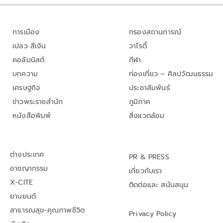
การเมือง
กรองสถานการณ์
เปลว สีเงิน
วาไรตี้
คอลัมนิสต์
กีฬา
บทความ
ท่องเที่ยว – ศิลปวัฒนธรรม
เศรษฐกิจ
ประชาสัมพันธ์
ข่าวพระราชสำนัก
ภูมิภาค
หนังสือพิมพ์
สิ่งแวดล้อม
ต่างประเทศ
PR & PRESS
อาชญากรรม
เกี่ยวกับเรา
X-CITE
ติดต่อและ สนับสนุน
ยานยนต์
สาธารณสุข-คุณภาพชีวิต
Privacy Policy