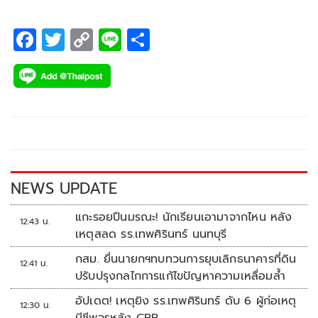
F
T
C
Li
S
ac
wi
o
n
h
e
tt
p
e
ar
b
er
y
e
o
Li
o
n
k
k
NEWS UPDATE
แกะรอยปืนมรณะ! นักเรียนเอามาจากไหน หลัง
12:43 น.
เหตุสลด รร.เทพศิรินทร์ นนทบุรี
กสม. ยื่นนายกฯทบทวนการยุบเลิกธนาคารที่ดิน
12:41 น.
ปรับปรุงกลไกการแก้ไขปัญหาความเหลื่อมล้ำ
อัปเดต! เหตุยิง รร.เทพศิรินทร์ ดับ 6 ผู้ก่อเหตุ
12:30 น.