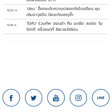
มีชีพจรหลัง CPR
'ปชน.' จี้ยกระดับความปลอดภัยโรงเรียน คุม
12:22 น.
เข้มอาวุธปืน ป้องเกิดเหตุซ้ำ
'ไม้คิว' ร่วมทัพ 'ฮอนด้า ทีม เอเชีย' ลงบิด 'โม
12:14 น.
โตทรี' ครั้งแรกที่ ซิลเวอร์สโตน