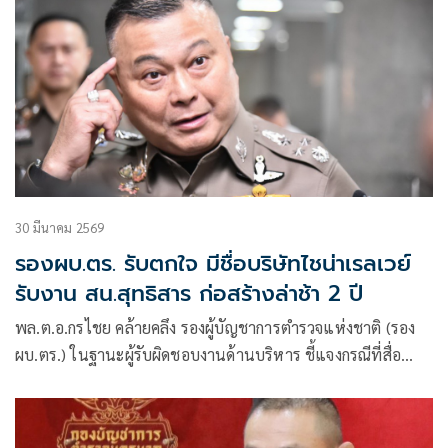
30 มีนาคม 2569
รองผบ.ตร. รับตกใจ มีชื่อบริษัทไชน่าเรลเวย์
รับงาน สน.สุทธิสาร ก่อสร้างล่าช้า 2 ปี
พล.ต.อ.กรไชย คล้ายคลึง รองผู้บัญชาการตำรวจแห่งชาติ (รอง
ผบ.ตร.) ในฐานะผู้รับผิดชอบงานด้านบริหาร ชี้แจงกรณีที่สื่อ
สังคมออนไลน์เกิดกระแสวิพากษ์วิจารณ์เกี่ยวกับภาพการก่อสร้าง
บันไดทางขึ้นชั้น 2 ของอาคาร สน.สุทธิสาร แห่งใหม่ ที่มีลักษณะ
ถูกปิดทึบด้วยฝ้าเพดานและหลอดไฟจนไม่สามารถใช้งานได้จริง