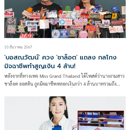
10 ธันวาคม 2567
'บอสณวัฒน์' ควง 'ชาล็อต' แถลง กลโกง
มิจฉาชีพทำสูญเงิน 4 ล้าน!
หลังจากที่ทางเพจ Miss Grand Thailand ได้โพสต์ว่านางงามสาว
ชาล็อต ออสติน ถูกมิจฉาชีพหลอกเงินกว่า 4 ล้านบาทรวมถึง
บังคับให้วิดีโอคอลตลอด 24 ชั่วโมงนั้น ล่าสุด ณวัฒน์ อิสรไกรศีล
ได้พา ชาล็อต ออสติน แถลงข่าว