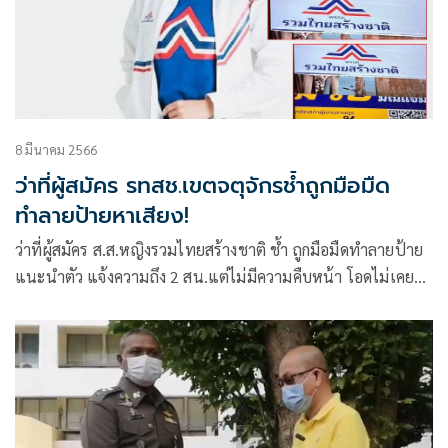
8 มีนาคม 2566
ว่าที่ผู้สมัคร รทสช.เขตจตุจักรช้ำถูกมือมืด
ทำลายป้ายหาเสียง!
ว่าที่ผู้สมัคร ส.ส.หญิงรวมไทยสร้างชาติ ช้ำ ถูกมือมืดทำลายป้าย
แนะนำตัว แจ้งความถึง 2 สน.แต่ไม่มีความคืบหน้า โอดไม่เคย
เป็นศัตรูกับใครอย่ารังแกกันเลย วอนแข่งกันด้วยนโยบาย