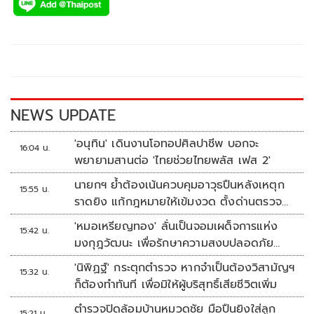
e
tt
p
e
ar
b
er
y
e
o
Li
o
n
k
k
NEWS UPDATE
'อนุทิน' เดินงานโอทอปศิลปาชีพ บอกจะ
16:04 น.
พยายามสานต่อ 'ไทยช่วยไทยพลัส เฟส 2'
นายกฯ ย้ำต้องเน้นควบคุมอาวุธปืนหลังเหตุก
15:55 น.
ราดยิง แก้กฎหมายให้เข้มงวด ตั้งด่านตรวจ
เพิ่ม
'หมอเหรียญทอง' ลั่นเป็นจอมเผด็จการแห่ง
15:42 น.
มงกุฎวัฒนะ เพื่อรักษาความสงบปลอดภัย
ภายในรพ.
'นิพิฏฐ์' กระตุกตำรวจ หากจำเป็นต้องวิสามัญฯ
15:32 น.
ก็ต้องทำทันที เพื่อมิให้ผู้บริสุทธิ์เสียชีวิตเพิ่ม
ตำรวจปิดล้อมบ้านหมวดชัย มือปืนยิงใส่ลูก
15:21 น.