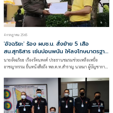
4 กรกฎาคม 2565
'อัจฉริยะ' ร้อง ผบช.น. สั่งย้าย 5 เสือ
สน.สุทธิสาร เซ่นบ่อนพนัน ให้ลงโทษมาตรฐาน
เดียวกัน
นายอัจฉริยะ เรืองรัตนพงศ์ ประธานชมรมช่วยเหลือเหยื่อ
อาชญากรรม ยื่นหนังสือถึง พล.ต.ท.สำราญ นวลมา ผู้บัญชาการ
ตำรวจนครบาล (ผบช.น) ในกรณีที่กองบังคับการสายตรวจและ
ปฏิบัติการพิเศษ (บก.สปพ.) หรือ191จับกุมบ่อนพนันที่
สน.สุทธิสาร