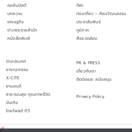
คอลัมนิสต์
กีฬา
บทความ
ท่องเที่ยว – ศิลปวัฒนธรรม
เศรษฐกิจ
ประชาสัมพันธ์
ข่าวพระราชสำนัก
ภูมิภาค
หนังสือพิมพ์
สิ่งแวดล้อม
ต่างประเทศ
PR & PRESS
อาชญากรรม
เกี่ยวกับเรา
X-CITE
ติดต่อและ สนับสนุน
ยานยนต์
สาธารณสุข-คุณภาพชีวิต
Privacy Policy
บันเทิง
ไทยโพสต์ ทีวี