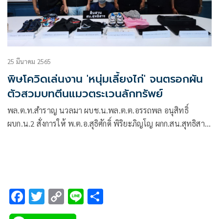
25 มีนาคม 2565
พิษโควิดเล่นงาน 'หนุ่มเลี้ยงไก่' จนตรอกผัน
ตัวสวมบทตีนแมวตระเวนลักทรัพย์
พล.ต.ท.สำราญ นวลมา ผบช.น.พล.ต.ต.อรรถพล อนุสิทธิ์
ผบก.น.2 สั่งการให้ พ.ต.อ.สุธิศักดิ์ พิริยะภิญโญ ผกก.สน.สุทธิสาร
พ.ต.ท.ธฤษณุ ศิริรัตน์ รอง ผกก.สส.สน.สุทธิสาร , พ.ต.ท.กร
ณรงค์ ศุภนันทนานนท์ สว.สส.สน.สุทธิสาร และฝ่ายสืบสวน
สน.สุทธิสาร ทำการจับกุมนายคมกฤช
F
T
C
Li
S
ac
wi
o
n
h