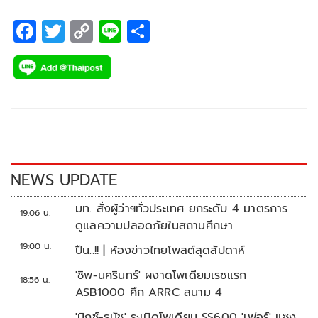
F
T
C
Li
S
ac
wi
o
n
h
e
tt
p
e
ar
b
er
y
e
o
Li
o
n
k
k
NEWS UPDATE
มท. สั่งผู้ว่าฯทั่วประเทศ ยกระดับ 4 มาตรการ
19:06 น.
ดูแลความปลอดภัยในสถานศึกษา
19:00 น.
ปืน..!! | ห้องข่าวไทยโพสต์สุดสัปดาห์
'ชิพ-นครินทร์' ผงาดโพเดียมเรซแรก
18:56 น.
ASB1000 ศึก ARRC สนาม 4
'มิกซ์-ธนัช' ระเบิดโพเดียม SS600 'เฟอร์' แซง