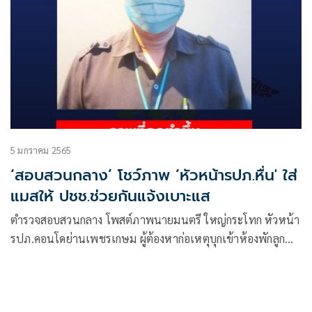
5 มกราคม 2565
‘สอบสวนกลาง’ โชว์ภาพ ’หัวหน้ารปภ.หื่น' ใส่
แมสให้ ปชช.ช่วยกันแจ้งเบาะแส
ตำรวจสอบสวนกลาง โพสต์ภาพนายมนตรี ใหญ่กระโทก หัวหน้า
รปภ.คอนโดย่านเพชรเกษม ผู้ต้องหาก่อเหตุบุกเข้าห้องพักลูก
บ้านใส่กุญแจมือก่อนข่มขืนขณะสวมใส่หน้ากากอนามัย