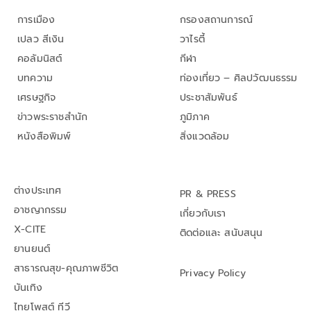
การเมือง
กรองสถานการณ์
เปลว สีเงิน
วาไรตี้
คอลัมนิสต์
กีฬา
บทความ
ท่องเที่ยว – ศิลปวัฒนธรรม
เศรษฐกิจ
ประชาสัมพันธ์
ข่าวพระราชสำนัก
ภูมิภาค
หนังสือพิมพ์
สิ่งแวดล้อม
ต่างประเทศ
PR & PRESS
อาชญากรรม
เกี่ยวกับเรา
X-CITE
ติดต่อและ สนับสนุน
ยานยนต์
สาธารณสุข-คุณภาพชีวิต
Privacy Policy
บันเทิง
ไทยโพสต์ ทีวี