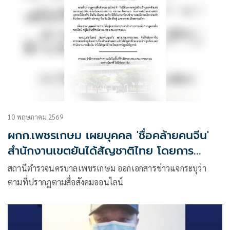
10 พฤษภาคม 2569
ผกก.เพชรเกษม เผยบุคคล 'ชื่อคล้ายคนจีน'
สำนักงานเขตยันได้สัญชาติไทย โดยการ
พิสูจน์สัญชาติ
สถานีตำรวจนครบาลเพชรเกษม ออกเอกสารข่าวแจกระบุว่า
ตามที่ปรากฏตามสื่อสังคมออนไลน์