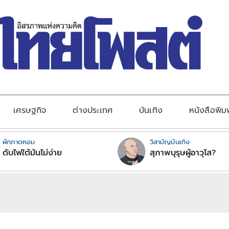
เศรษฐกิจ
ต่างประเทศ
บันเทิง
หนังสือพิม
ผักกาดหอม
วิสามัญบันเทิง
ดับไฟใต้มันไม่ง่าย
สุภาพบุรุษผู้อาวุโส?