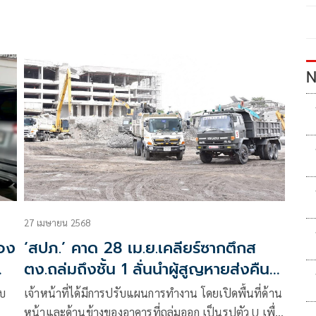
N
27 เมษายน 2568
สอง
‘สปภ.’ คาด 28 เม.ย.เคลียร์ซากตึกส
ตง.ถล่มถึงชั้น 1 ลั่นนำผู้สูญหายส่งคืน
ญาติทุกราย
อบ
เจ้าหน้าที่ได้มีการปรับแผนการทำงาน โดยเปิดพื้นที่ด้าน
หน้าและด้านข้างของอาคารที่ถล่มออก เป็นรูปตัว U เพื่อ