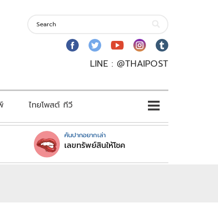
LINE : @THAIPOST
พ์
ไทยโพสต์ ทีวี
คันปากอยากเล่า
เลขทรัพย์สินให้โชค