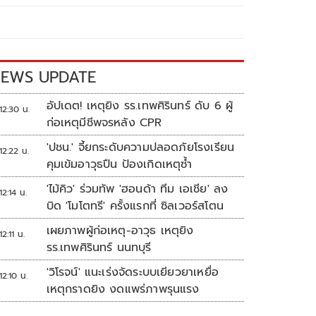
EWS UPDATE
อัปเดต! เหตุยิง รร.เทพศิรินทร์ ดับ 6 ผู้
12:30 น.
ก่อเหตุมีชีพจรหลัง CPR
'ปชน.' จี้ยกระดับความปลอดภัยโรงเรียน
12:22 น.
คุมเข้มอาวุธปืน ป้องเกิดเหตุซ้ำ
'ไม้คิว' ร่วมทัพ 'ฮอนด้า ทีม เอเชีย' ลง
12:14 น.
บิด 'โมโตทรี' ครั้งแรกที่ ซิลเวอร์สโตน
เผยภาพผู้ก่อเหตุ-อาวุธ เหตุยิง
12:11 น.
รร.เทพศิรินทร์ นนทบุรี
'วิโรจน์' แนะเร่งจัดระบบเยียวยาเหยื่อ
12:10 น.
เหตุกราดยิง งดแพร่ภาพรุนแรง