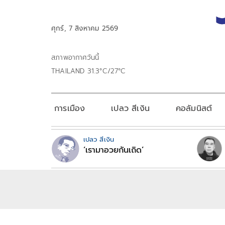
ศุกร์, 7 สิงหาคม 2569
สภาพอากาศวันนี้
THAILAND 31.3°C/27°C
การเมือง
เปลว สีเงิน
คอลัมนิสต์
เปลว สีเงิน
‘เรามาอวยกันเถิด’