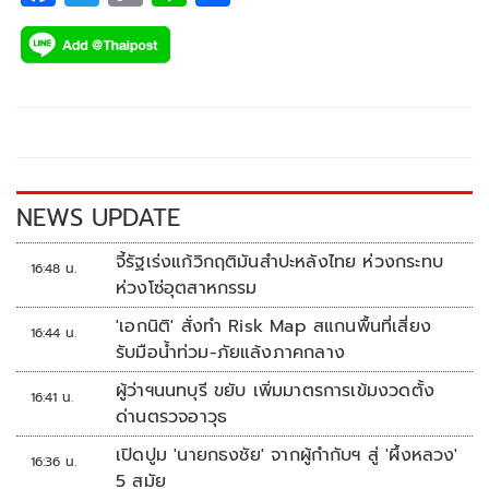
ac
wi
o
n
h
e
tt
p
e
ar
b
er
y
e
o
Li
o
n
k
k
NEWS UPDATE
จี้รัฐเร่งแก้วิกฤติมันสำปะหลังไทย ห่วงกระทบ
16:48 น.
ห่วงโซ่อุตสาหกรรม
'เอกนิติ' สั่งทำ Risk Map สแกนพื้นที่เสี่ยง
16:44 น.
รับมือน้ำท่วม-ภัยแล้งภาคกลาง
ผู้ว่าฯนนทบุรี ขยับ เพิ่มมาตรการเข้มงวดตั้ง
16:41 น.
ด่านตรวจอาวุธ
เปิดปูม 'นายกธงชัย' จากผู้กำกับฯ สู่ 'ผึ้งหลวง'
16:36 น.
5 สมัย