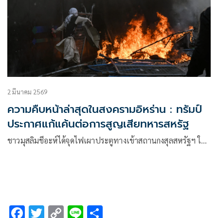
2 มีนาคม 2569
ความคืบหน้าล่าสุดในสงครามอิหร่าน : ทรัมป์
ประกาศแก้แค้นต่อการสูญเสียทหารสหรัฐ
ชาวมุสลิมชีอะห์ได้จุดไฟเผาประตูทางเข้าสถานกงสุลสหรัฐฯ ใ…
F
T
C
Li
S