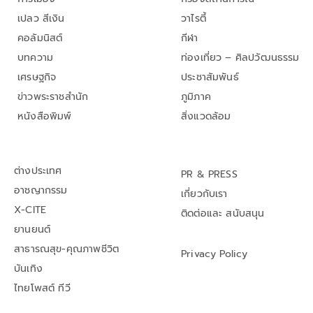
เปลว สีเงิน
วาไรตี้
คอลัมนิสต์
กีฬา
บทความ
ท่องเที่ยว – ศิลปวัฒนธรรม
เศรษฐกิจ
ประชาสัมพันธ์
ข่าวพระราชสำนัก
ภูมิภาค
หนังสือพิมพ์
สิ่งแวดล้อม
ต่างประเทศ
PR & PRESS
อาชญากรรม
เกี่ยวกับเรา
X-CITE
ติดต่อและ สนับสนุน
ยานยนต์
สาธารณสุข-คุณภาพชีวิต
Privacy Policy
บันเทิง
ไทยโพสต์ ทีวี