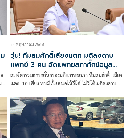
25 พฤษภาคม 2568
ีม
วุ่น! ทีมสมศักดิ์เสียงแตก มติลงดาบ
แพทย์ 3 คน อัดแพทยสภากั๊กข้อมูล
ตัดสินใจยาก
ขอ
สะพัดกรรมการกลั่นกรองมติแพทยสภา ทีมสมศักดิ์ เสียง
ติ
แตก 10 เสียง พบมีทั้งเสนอให้วีโต้-ไม่วีโต้ มติลงดาบ
แพทย์สามคน เตรียมชงรมว.สาธารณสุข อังคารนี้ อัด
แพทยสภา กั๊กข้อมูล ทำให้ตัดสินใจยาก