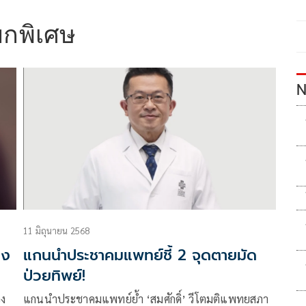
กพิเศษ
N
11 มิถุนายน 2568
าง
แกนนำประชาคมแพทย์ชี้ 2 จุดตายมัด
ป่วยทิพย์!
วง
แกนนำประชาคมแพทย์ย้ำ ‘สมศักดิ์’ วีโตมติแพทยสภา