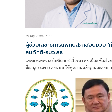
29 พฤษภาคม 2568
ผู้ช่วยเลขาธิการแพทยสภาสอยมวย 'ท
สมศักดิ์-รมว.สธ.'
แพทยสภาสวนกลับทีมสมศักดิ์ -รมว.สธ.เดือด ข้องใจ
ชื่ออนุกรรมการ สอนมวยให้ดูพยานหลักฐานผลสอบ -ม
แพทยสภาเป็นหลัก