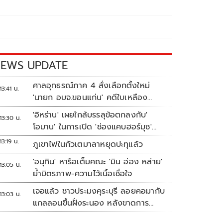
EWS UPDATE
ศาลอุทธรณ์ภาค 4 สั่งเลือกตั้งใหม่
13:41 น.
'นายก อบจ.ขอนแก่น' คดีใบเหลือง
'วัฒนา ช่างเหลา'
'อิหร่าน' เผยใกล้บรรลุข้อตกลงกับ'
13:30 น.
โอมาน' ในการเปิด 'ช่องแคบฮอร์มุซ'
แล้ว แต่การเปิดขึ้นอยู่กับสหรัฐฯ
13:19 น.
ภูเขาไฟในกัวเตมาลาหยุดปะทุแล้ว
'อนุทิน' หารือเต็มคณะ 'มิน อ่อง หล่าย'
13:05 น.
ย้ำมิตรภาพ-ความไว้เนื้อเชื่อใจ
เจอแล้ว ชาวประมงคุระบุรี ลอยคอมากับ
13:03 น.
แกลลอนขึ้นฝั่งระนอง หลังขาดการ
ติดต่อหลายวัน