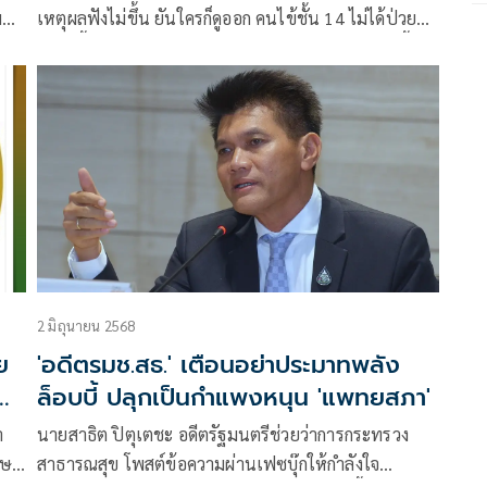
ติ
เหตุผลฟังไม่ขึ้น ยันใครก็ดูออก คนไข้ชั้น 14 ไม่ได้ป่วย
็น
หนัก ชี้เป้า 2 จุดตาย ศาลฎีกาฯไต่สวนป่วยทิพย์ศุกร์นี้
หลักฐานทางอ้อม ใบเสร็จ รพ.ตำรวจ-ปริศนาแพทย์เวร
2 มิถุนายน 2568
ย
'อดีตรมช.สธ.' เตือนอย่าประมาทพลัง
ล็อบบี้ ปลุกเป็นกำแพงหนุน 'แพทยสภา'
า
นายสาธิต ปิตุเตชะ อดีตรัฐมนตรีช่วยว่าการกระทรวง
ทษ
สาธารณสุข โพสต์ข้อความผ่านเฟซบุ๊กให้กำลังใจ