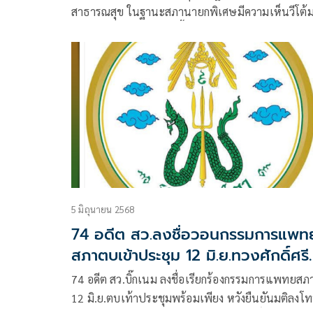
สาธารณสุข ในฐานะสภานายกพิเศษมีความเห็นวีโต้ม
แพทยสภา ต่อมาในวันนี้ ที่ประชุมแพทยสภา มีมติเป
เอกฉันท์
5 มิถุนายน 2568
74 อดีต สว.ลงชื่อวอนกรรมการแพท
สภาตบเข้าประชุม 12 มิ.ย.ทวงศักดิ์ศรี
วงการแพทย์
74 อดีต สว.บิ๊กเนม ลงชื่อเรียกร้องกรรมการแพทยสภ
12 มิ.ย.ตบเท้าประชุมพร้อมเพียง หวังยืนยันมติลงโ