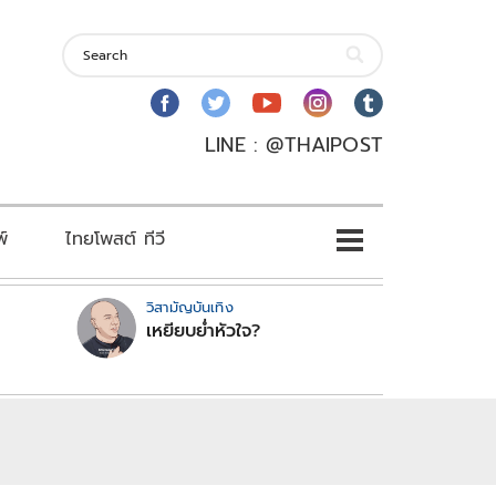
LINE : @THAIPOST
พ์
ไทยโพสต์ ทีวี
วิสามัญบันเทิง
เหยียบย่ำหัวใจ?