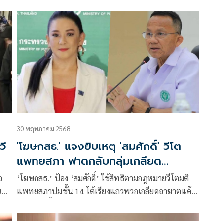
แพทยสภาที่จะมีการประชุมในวันที่ 12 มิ.ย. นี้ เพื่อ
ยืนยันมติการลงโทษทางจริยธรรมแพทย์ 3 คน ที่รักษา
นายทักษิณ ชินวัตร
30 พฤษภาคม 2568
วี
'โฆษกสธ.' แจงยิบเหตุ 'สมศักดิ์' วีโต
แพทยสภา ฟาดกลับกลุ่มเกลียด
'ทักษิณ'
อ
‘โฆษกสธ.’ ป้อง ‘สมศักดิ์’ ใช้สิทธิตามกฎหมายวีโตมติ
น
แพทยสภาปมชั้น 14 โต้เรียงแถวพวกเกลียดอาฆาตแค้น
‘ทักษิณ’ ทั้งฝ่ายค้าน สว. นักวิชาการในคราบนัก
เคลื่อนไหว