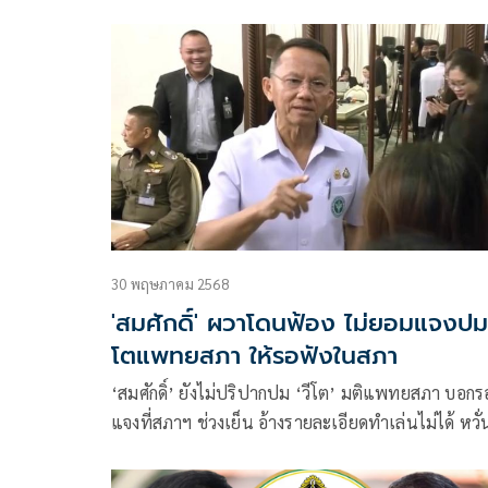
3 หมอ ทีมช่วยทักษิณตามเดืม ย้ำเป็นศักดิ์ศรีวงการ
แพทย์ จารึกถึงหมอรุ่นหลัง
30 พฤษภาคม 2568
'สมศักดิ์' ผวาโดนฟ้อง ไม่ยอมแจงปม
โตแพทยสภา ให้รอฟังในสภา
‘สมศักดิ์’ ยังไม่ปริปากปม ‘วีโต’ มติแพทยสภา บอกร
แจงที่สภาฯ ช่วงเย็น อ้างรายละเอียดทำเล่นไม่ได้ หวั่
โดนฟ้อง