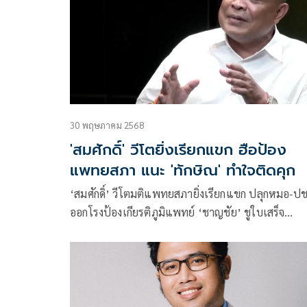
30 พฤษภาคม 2568
'สมศักดิ์' วีโตยิ่งเรียกแขก ฮือป้อง
แพทยสภา แนะ 'ทักษิณ' ทำใจติดคุก
‘สมศักดิ์’ วีโตมติแพทยสภายิ่งเรียกแขก ปลุกหมอ-ป
ออกโรงป้องเกียรติภูมิแพทย์ ‘ชาญชัย’ ชูใบเสร็จ
รพ.ตำรวจ มัด ‘ทักษิณ’ รัฐบาลส่อง่อนแง่น นายกฯ ท
ลำบากสั่งจับพ่อ-บังคับอาชดใช้หมื่นล้าน