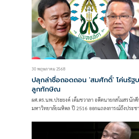
30 พฤษภาคม 2568
ปลุกล่าชื่อถอดถอน 'สมศักดิ์' โค่นรัฐ
ลูกทักษิณ
ผศ.ดร.นพ.ประยงค์ เต็มชวาลา อดีตนายกสโมสรนักศ
มหาวิทยาลัยมหิดล ปี 2516 ออกแถลงการณ์ถึงประช
แพทย์ทั่วราชอาณาจักร โดยมีใจความว่า