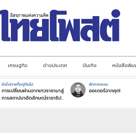
เศรษฐกิจ
ต่างประเทศ
บันเทิง
หนังสือพิม
ยังไม่ตายก็อยู่กันไป
ผักกาดหอม
การเปลี่ยนผ่านจากเทวราชามาสู่
ออเดอร์จากคุก!
การสถาปนาอัตลักษณ์ราชาธิป
ไตยแบบพุทธศาสนาในพระไตร
ปิฏก : สามัญผลสูตรในฐานะ
ทฤษฎีขีดจำกัดของอำนาจรัฐ
เหนือแรงงานและทรัพย์สิน