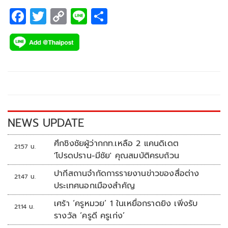
F
T
C
Li
S
ac
wi
o
n
h
e
tt
p
e
ar
b
er
y
e
o
Li
o
n
k
k
NEWS UPDATE
ศึกชิงชัยผู้ว่ากกท.เหลือ 2 แคนดิเดต
21:57 น.
'โปรดปราน-มีชัย' คุณสมบัติครบถ้วน
ปากีสถานจำกัดการรายงานข่าวของสื่อต่าง
21:47 น.
ประเทศนอกเมืองสำคัญ
เศร้า ‘ครูหมวย’ 1 ในเหยื่อกราดยิง เพิ่งรับ
21:14 น.
รางวัล ‘ครูดี ครูเก่ง’