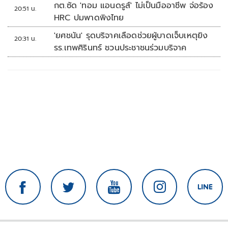
กต.ซัด 'ทอม แอนดรูส์' ไม่เป็นมืออาชีพ จ่อร้อง
20:51 น.
HRC ปมพาดพิงไทย
'ยศชนัน' รุดบริจาคเลือดช่วยผู้บาดเจ็บเหตุยิง
20:31 น.
รร.เทพศิรินทร์ ชวนประชาชนร่วมบริจาค