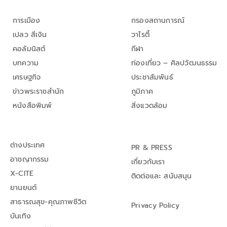
การเมือง
กรองสถานการณ์
เปลว สีเงิน
วาไรตี้
คอลัมนิสต์
กีฬา
บทความ
ท่องเที่ยว – ศิลปวัฒนธรรม
เศรษฐกิจ
ประชาสัมพันธ์
ข่าวพระราชสำนัก
ภูมิภาค
หนังสือพิมพ์
สิ่งแวดล้อม
ต่างประเทศ
PR & PRESS
อาชญากรรม
เกี่ยวกับเรา
X-CITE
ติดต่อและ สนับสนุน
ยานยนต์
สาธารณสุข-คุณภาพชีวิต
Privacy Policy
บันเทิง