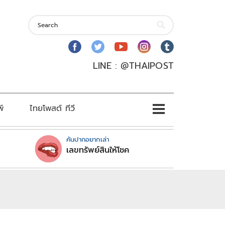
LINE : @THAIPOST
พ์
ไทยโพสต์ ทีวี
คันปากอยากเล่า
เลขทรัพย์สินให้โชค