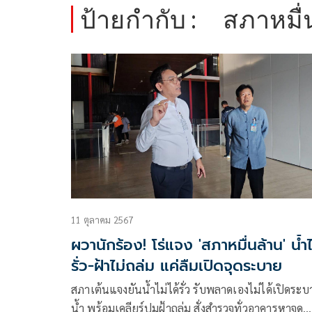
ป้ายกำกับ :
สภาหมื่
11 ตุลาคม 2567
ผวานักร้อง! โร่แจง 'สภาหมื่นล้าน' น้ำไ
รั่ว-ฝ้าไม่ถล่ม แค่ลืมเปิดจุดระบาย
สภาเต้นแจงยันน้ำไม่ได้รั่ว​ รับพลาดเองไม่ได้เปิดระบ
น้ำ พร้อมเคลียร์ปมฝ้าถล่ม สั่งสำรวจทั่วอาคารหาจุด