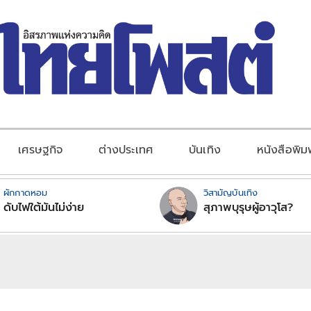
เศรษฐกิจ
ต่างประเทศ
บันเทิง
หนังสือพิม
ผักกาดหอม
วิสามัญบันเทิง
ดับไฟใต้มันไม่ง่าย
สุภาพบุรุษผู้อาวุโส?