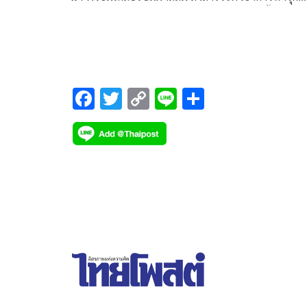
บกพร่อง เคลมประกันซิโนไทย ‘พิเชษฐ์’ สั่งตั้ง กก.ส
ของบปี 69 ไว้ซ่อม
F
T
C
Li
S
ac
wi
o
n
h
e
tt
p
e
ar
b
er
y
e
o
Li
o
n
k
k