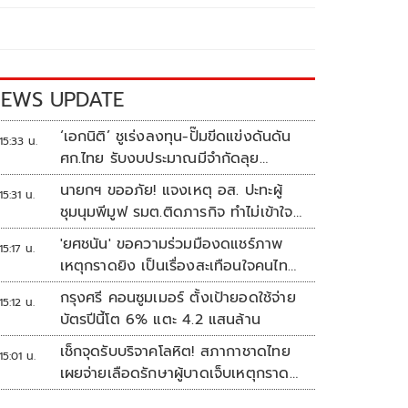
EWS UPDATE
‘เอกนิติ’ ชูเร่งลงทุน-ปั๊มขีดแข่งดันดัน
15:33 น.
ศก.ไทย รับงบประมาณมีจำกัดลุย
งัด5Tปูพรมโตยาว
นายกฯ ขออภัย! แจงเหตุ อส. ปะทะผู้
15:31 น.
ชุมนุมพีมูฟ รมต.ติดภารกิจ ทำไม่เข้าใจ
กัน ยันพร้อมคุยหาทางออก
'ยศชนัน' ขอความร่วมมืองดแชร์ภาพ
15:17 น.
เหตุกราดยิง เป็นเรื่องสะเทือนใจคนไทย
ทั้งประเทศ
กรุงศรี คอนซูมเมอร์ ตั้งเป้ายอดใช้จ่าย
15:12 น.
บัตรปีนี้โต 6% แตะ 4.2 แสนล้าน
เช็กจุดรับบริจาคโลหิต! สภากาชาดไทย
15:01 น.
เผยจ่ายเลือดรักษาผู้บาดเจ็บเหตุกราด
ยิงแล้ว 148 ยูนิต