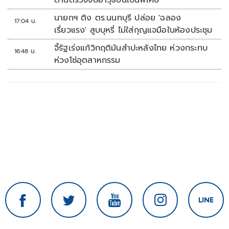
ด่านตรวจจับอาวุธปืนเป็นพิเศษ
นายกฯ ติง ตร.นนทบุรี ปล่อย 'ฉลอง
17:04 น.
เรี่ยวแรง' สูบบุหรี่ ไม่ใส่กุญแจมือในห้องประชุม
จี้รัฐเร่งแก้วิกฤติมันสำปะหลังไทย ห่วงกระทบ
16:48 น.
ห่วงโซ่อุตสาหกรรม