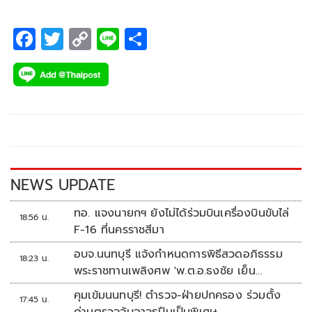
F
T
C
Li
S
ac
wi
o
n
h
e
tt
p
e
ar
b
er
y
e
o
Li
o
n
k
k
NEWS UPDATE
ทอ. แจงนายกฯ ยังไม่ได้ร่วมบินเครื่องบินขับไล่
18:56 น.
F-16 ที่นครราชสีมา
อบจ.นนทบุรี แจ้งกำหนดการพิธีสวดอภิธรรม
18:23 น.
พระราชทานเพลิงศพ 'พ.ต.อ.ธงชัย เย็น
ประเสริฐ'
คุมเข้มนนทบุรี! ตำรวจ-ฝ่ายปกครอง ร่วมตั้ง
17:45 น.