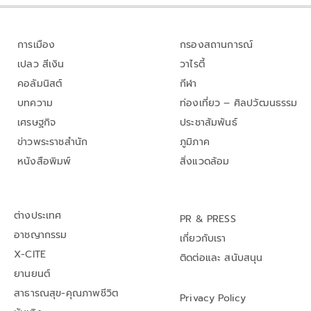
การเมือง
กรองสถานการณ์
เปลว สีเงิน
วาไรตี้
คอลัมนิสต์
กีฬา
บทความ
ท่องเที่ยว – ศิลปวัฒนธรรม
เศรษฐกิจ
ประชาสัมพันธ์
ข่าวพระราชสำนัก
ภูมิภาค
หนังสือพิมพ์
สิ่งแวดล้อม
ต่างประเทศ
PR & PRESS
อาชญากรรม
เกี่ยวกับเรา
X-CITE
ติดต่อและ สนับสนุน
ยานยนต์
สาธารณสุข-คุณภาพชีวิต
Privacy Policy