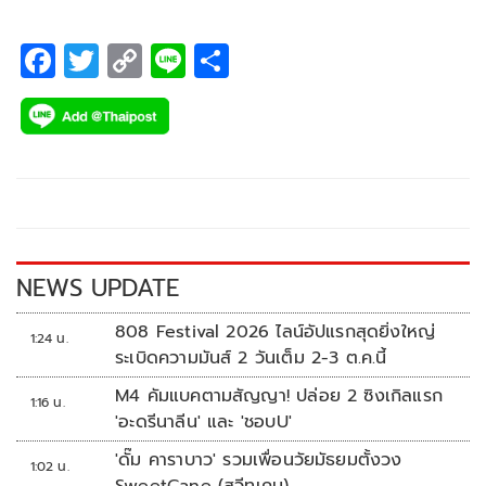
F
T
C
Li
S
ac
wi
o
n
h
e
tt
p
e
ar
b
er
y
e
o
Li
o
n
k
k
NEWS UPDATE
808 Festival 2026 ไลน์อัปแรกสุดยิ่งใหญ่
1:24 น.
ระเบิดความมันส์ 2 วันเต็ม 2-3 ต.ค.นี้
M4 คัมแบคตามสัญญา! ปล่อย 2 ซิงเกิลแรก
1:16 น.
'อะดรีนาลีน' และ 'ชอบU'
'ดั๊ม คาราบาว' รวมเพื่อนวัยมัธยมตั้งวง
1:02 น.