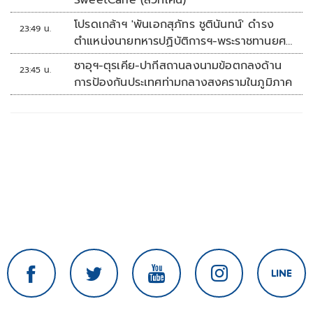
SweetCane (สวีทเคน)
โปรดเกล้าฯ 'พันเอกสุภัทร ชูตินันทน์' ดำรง
23:49 น.
ตำแหน่งนายทหารปฏิบัติการฯ-พระราชทานยศ
'พลตรี'
ซาอุฯ-ตุรเคีย-ปากีสถานลงนามข้อตกลงด้าน
23:45 น.
การป้องกันประเทศท่ามกลางสงครามในภูมิภาค