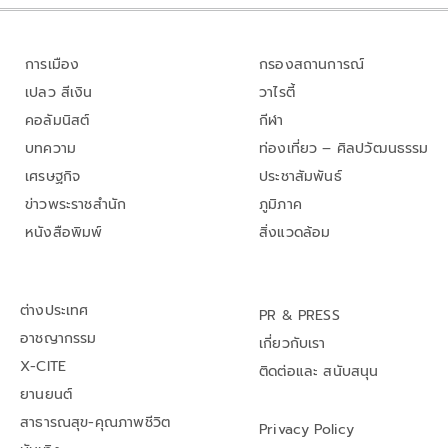
การเมือง
กรองสถานการณ์
เปลว สีเงิน
วาไรตี้
คอลัมนิสต์
กีฬา
บทความ
ท่องเที่ยว – ศิลปวัฒนธรรม
เศรษฐกิจ
ประชาสัมพันธ์
ข่าวพระราชสำนัก
ภูมิภาค
หนังสือพิมพ์
สิ่งแวดล้อม
ต่างประเทศ
PR & PRESS
อาชญากรรม
เกี่ยวกับเรา
X-CITE
ติดต่อและ สนับสนุน
ยานยนต์
สาธารณสุข-คุณภาพชีวิต
Privacy Policy