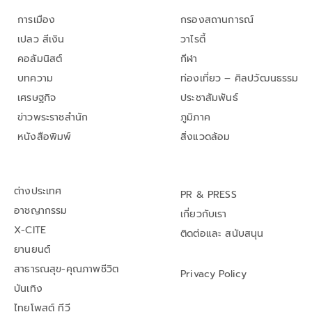
การเมือง
กรองสถานการณ์
เปลว สีเงิน
วาไรตี้
คอลัมนิสต์
กีฬา
บทความ
ท่องเที่ยว – ศิลปวัฒนธรรม
เศรษฐกิจ
ประชาสัมพันธ์
ข่าวพระราชสำนัก
ภูมิภาค
หนังสือพิมพ์
สิ่งแวดล้อม
ต่างประเทศ
PR & PRESS
อาชญากรรม
เกี่ยวกับเรา
X-CITE
ติดต่อและ สนับสนุน
ยานยนต์
สาธารณสุข-คุณภาพชีวิต
Privacy Policy
บันเทิง
ไทยโพสต์ ทีวี