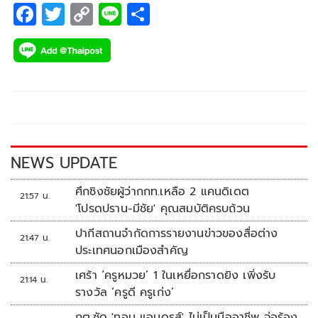
F
T
C
Li
S
ac
wi
o
n
h
e
tt
p
e
ar
b
er
y
e
o
Li
o
n
k
k
NEWS UPDATE
ศึกชิงชัยผู้ว่ากกท.เหลือ 2 แคนดิเดต
21:57 น.
'โปรดปราน-มีชัย' คุณสมบัติครบถ้วน
ปากีสถานจำกัดการรายงานข่าวของสื่อต่าง
21:47 น.
ประเทศนอกเมืองสำคัญ
เศร้า ‘ครูหมวย’ 1 ในเหยื่อกราดยิง เพิ่งรับ
21:14 น.
รางวัล ‘ครูดี ครูเก่ง’
กต.ซัด 'ทอม แอนดรูส์' ไม่เป็นมืออาชีพ จ่อร้อง