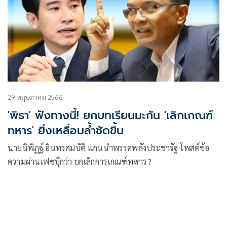
29 พฤษภาคม 2566
'พิธา' ฟังทางนี้! ยกบทเรียนมะกัน 'เลิกเกณฑ์
ทหาร' ยิ่งเหลื่อมล้ำชัดขึ้น
นายนิพิฏฐ์ อินทรสมบัติ แกนนำพรรคพลังประชารัฐ โพสต์ข้อ
ความผ่านเฟซบุ๊กว่า ยกเลิกการเกณฑ์ทหาร?