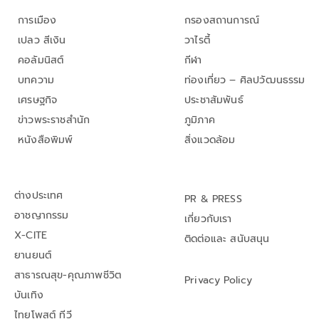
การเมือง
กรองสถานการณ์
เปลว สีเงิน
วาไรตี้
คอลัมนิสต์
กีฬา
บทความ
ท่องเที่ยว – ศิลปวัฒนธรรม
เศรษฐกิจ
ประชาสัมพันธ์
ข่าวพระราชสำนัก
ภูมิภาค
หนังสือพิมพ์
สิ่งแวดล้อม
ต่างประเทศ
PR & PRESS
อาชญากรรม
เกี่ยวกับเรา
X-CITE
ติดต่อและ สนับสนุน
ยานยนต์
สาธารณสุข-คุณภาพชีวิต
Privacy Policy
บันเทิง
ไทยโพสต์ ทีวี