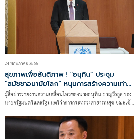
24 พฤษภาคม 2565
สุขภาพเพื่อสันติภาพ ! “อนุทิน” ประชุม
“สมัชชาอนามัยโลก” หนุนการสร้างความเท่า
เทียมด้านสาธารณสุข ขอนานาชาติ ดูแล
ผู้สื่อข่าวรายงานความเคลื่อนไหวของนายอนุทิน ชาญวีรกูล รอง
สุขภาพประชาชนในพื้นที่สงคราม ชี้ การสู้รบ
นายกรัฐมนตรีและรัฐมนตรีว่าการกระทรวงสาธารณสุข ขณะเข้า
ทำลายสันติ ระบบสาธารณสุข
ร่วมประชุมสมัชชาอนามัยโลก