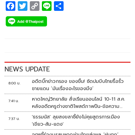
F
T
C
Li
S
ac
wi
o
n
h
e
tt
p
e
ar
b
er
y
e
o
Li
o
n
k
k
NEWS UPDATE
อดีตบิ๊กข่าวกรอง ของขึ้น! ซัดปมบีบไทยรื้อรั้ว
8:00 น.
ชายแดน ‘มันเรื่องอะไรของมึง’
หาดใหญ่วิทยาลัย สั่งเรียนออนไลน์ 10-11 ส.ค.
7:41 น.
หลังอดีตครูต่างชาติโพสต์ภาพปืน-ข้อความ
ข่มขู่
'ธรรมนัส' ลุยสงขลาชี้ยังไม่คุยสูตรการเมือง
7:37 น.
'เขียว-ส้ม-แดง'
อุตุฯชี้ร่องมรสุมพาดผ่านไทยส่งผล ‘ฝนตก’