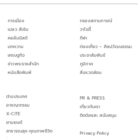
การเมือง
กรองสถานการณ์
เปลว สีเงิน
วาไรตี้
คอลัมนิสต์
กีฬา
บทความ
ท่องเที่ยว – ศิลปวัฒนธรรม
เศรษฐกิจ
ประชาสัมพันธ์
ข่าวพระราชสำนัก
ภูมิภาค
หนังสือพิมพ์
สิ่งแวดล้อม
ต่างประเทศ
PR & PRESS
อาชญากรรม
เกี่ยวกับเรา
X-CITE
ติดต่อและ สนับสนุน
ยานยนต์
สาธารณสุข-คุณภาพชีวิต
Privacy Policy