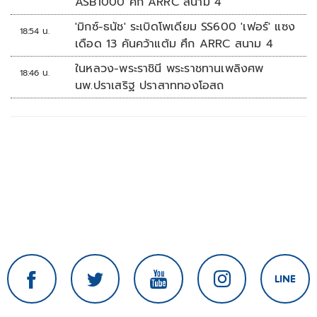
ASB1000 ศึก ARRC สนาม 4
'มิกซ์-ธนัช' ระเบิดโพเดียม SS600 'เฟอร์' แซง
18:54 น.
เดือด 13 คันคว้าแต้ม ศึก ARRC สนาม 4
ในหลวง-พระราชินี พระราชทานเพลิงศพ
18:46 น.
นพ.ปราเสริฐ ปราสาททองโอสถ