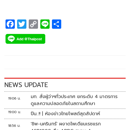
F
T
C
Li
S
ac
wi
o
n
h
e
tt
p
e
ar
b
er
y
e
o
Li
o
n
k
k
NEWS UPDATE
มท. สั่งผู้ว่าฯทั่วประเทศ ยกระดับ 4 มาตรการ
19:06 น.
ดูแลความปลอดภัยในสถานศึกษา
19:00 น.
ปืน..!! | ห้องข่าวไทยโพสต์สุดสัปดาห์
'ชิพ-นครินทร์' ผงาดโพเดียมเรซแรก
18:56 น.