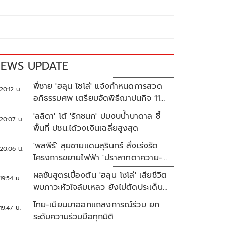
EWS UPDATE
พี่ชาย 'ฮลุน โซโล่' แจ้งกำหนดการสวด
20:12 น.
อภิธรรมศพ เตรียมจัดพิธีฌาปนกิจ 11
ส.ค.
'ลลิดา' โต้ 'รักชนก' ปมงบน้ำบาดาล ชี้
20:07 น.
พื้นที่ ปชน.ได้วงเงินเฉลี่ยสูงสุด
'พลพีร์' ลุยชายแดนสุรินทร์ สั่งเร่งรัด
20:06 น.
โครงการขยายไฟฟ้า 'ปราสาทตาควาย-
เนิน 350'
ผลชันสูตรเบื้องต้น 'ฮลุน โซโล่' เสียชีวิต
19:54 น.
พบภาวะหัวใจล้มเหลว ยังไม่ตัดประเด็น
สารพิษ รอจอร์เจียส่งผลตรวจครั้งแรก
ไทย-เมียนมาออกแถลงการณ์ร่วม ยก
19:47 น.
ระดับความร่วมมือทุกมิติ