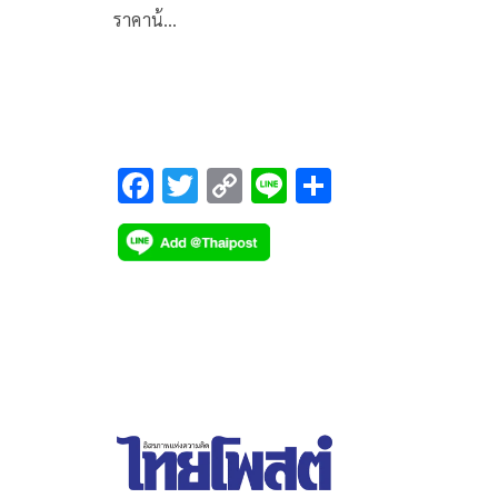
ราคาน้…
F
T
C
Li
S
ac
wi
o
n
h
e
tt
p
e
ar
b
er
y
e
o
Li
o
n
k
k