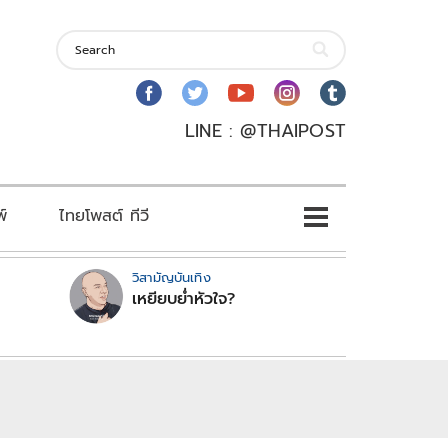
LINE : @THAIPOST
พ์
ไทยโพสต์ ทีวี
วิสามัญบันเทิง
เหยียบย่ำหัวใจ?