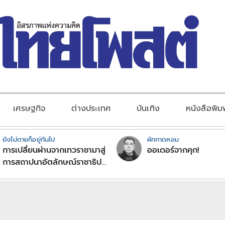
เศรษฐกิจ
ต่างประเทศ
บันเทิง
หนังสือพิม
ยังไม่ตายก็อยู่กันไป
ผักกาดหอม
การเปลี่ยนผ่านจากเทวราชามาสู่
ออเดอร์จากคุก!
การสถาปนาอัตลักษณ์ราชาธิป
ไตยแบบพุทธศาสนาในพระไตร
ปิฏก : สามัญผลสูตรในฐานะ
ทฤษฎีขีดจำกัดของอำนาจรัฐ
เหนือแรงงานและทรัพย์สิน