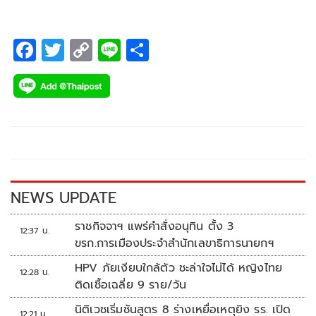
F
T
C
Li
S
ac
wi
o
n
h
e
tt
p
e
ar
b
er
y
e
o
Li
o
n
k
k
NEWS UPDATE
ราชกิจจาฯ แพร่คำสั่งอนุทิน ตั้ง 3
12:37 น.
ขรก.การเมืองประจำสำนักเลขาธิการนายกฯ
HPV ภัยเงียบใกล้ตัว ชะล่าใจไม่ได้ หญิงไทย
12:28 น.
ติดเชื้อเฉลี่ย 9 ราย/วัน
นิติเวชเริ่มชันสูตร 8 ร่างเหยื่อเหตุยิง รร. เปิด
12:21 น.