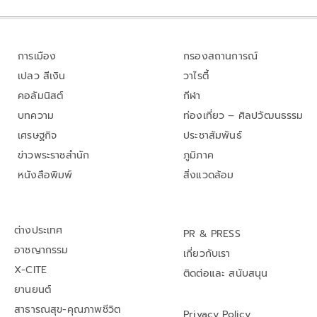
การเมือง
กรองสถานการณ์
เปลว สีเงิน
วาไรตี้
คอลัมนิสต์
กีฬา
บทความ
ท่องเที่ยว – ศิลปวัฒนธรรม
เศรษฐกิจ
ประชาสัมพันธ์
ข่าวพระราชสำนัก
ภูมิภาค
หนังสือพิมพ์
สิ่งแวดล้อม
ต่างประเทศ
PR & PRESS
อาชญากรรม
เกี่ยวกับเรา
X-CITE
ติดต่อและ สนับสนุน
ยานยนต์
สาธารณสุข-คุณภาพชีวิต
Privacy Policy