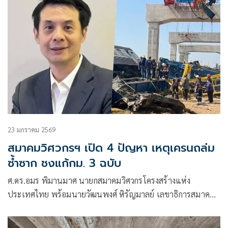
23 มกราคม 2569
สมาคมวิศวกรฯ เปิด 4 ปัญหา เหตุเครนถล่ม
ซ้ำซาก ชงแก้กม. 3 ฉบับ
ศ.ดร.อมร พิมานมาศ นายกสมาคมวิศวกรโครงสร้างแห่ง
ประเทศไทย พร้อมนายวัฒนพงศ์ หิรัญมาลย์ เลขาธิการสมาคมฯ
และนายอนุพงษ์ สุขจิระ กรรมการสมาคมฯ ร่วมกันแถลงข่าว