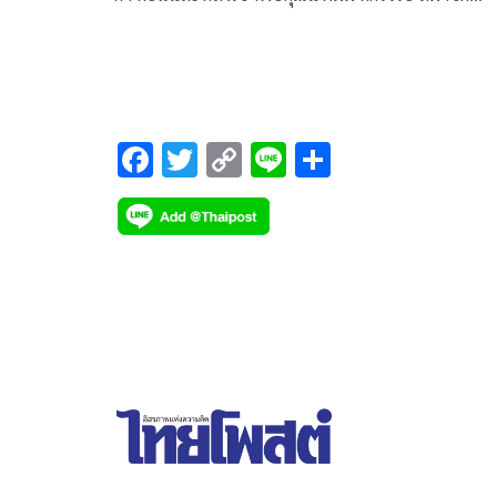
วุฒิสภาสหรัฐฯ
F
T
C
Li
S
ac
wi
o
n
h
e
tt
p
e
ar
b
er
y
e
o
Li
o
n
k
k