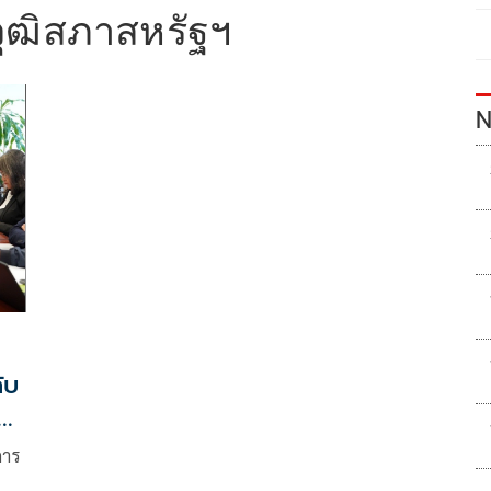
ุฒิสภาสหรัฐฯ
N
ับ
การ