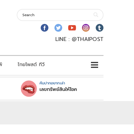
LINE : @THAIPOST
พ์
ไทยโพสต์ ทีวี
คันปากอยากเล่า
เลขทรัพย์สินให้โชค