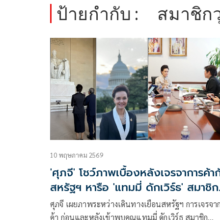
ป้ายกำกับ :
สมาชิกว
10 พฤษภาคม 2569
'ศุภจี' โชว์ภาพเบื้องหลังเจรจาการค้าก
สหรัฐฯ หารือ 'แทมมี่ ดักเวิร์ธ' สมาชิก
วุฒิสภาสหรัฐฯ
ศุภจี เผยภาพระหว่างเดินทางเยือนสหรัฐฯ การเจรจา
ค้า ก่อนและหลังเข้าพบคุณแทมมี่ ดักเวิร์ธ สมาชิก