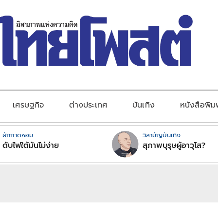
เศรษฐกิจ
ต่างประเทศ
บันเทิง
หนังสือพิม
ผักกาดหอม
วิสามัญบันเทิง
ดับไฟใต้มันไม่ง่าย
สุภาพบุรุษผู้อาวุโส?