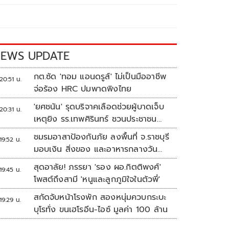
EWS UPDATE
กต.ซัด 'ทอม แอนดรูส์' ไม่เป็นมืออาชีพ
20:51 น.
จ่อร้อง HRC ปมพาดพิงไทย
'ยศชนัน' รุดบริจาคเลือดช่วยผู้บาดเจ็บ
20:31 น.
เหตุยิง รร.เทพศิรินทร์ ชวนประชาชน
ร่วมบริจาค
ชมรมอาสาป้องกันภัย ลงพื้นที่ จ.ราชบุรี
19:52 น.
มอบเงิน สิ่งของ และอาหารกลางวัน
แก่โรงเรียนบ้านหนองน้ำใส
สุดอาลัย! ภรรยา 'รอง ผอ.กิตติพงศ์'
19:45 น.
โพสต์ถึงสามี 'หนูและลูกภูมิใจในตัวพี่'
สกัดจับหน้าโรงพัก สองหนุ่มควบกระบะ
19:29 น.
บุโรทั่ง ขนเฮโรอีน-ไอซ์ มูลค่า 100 ล้าน