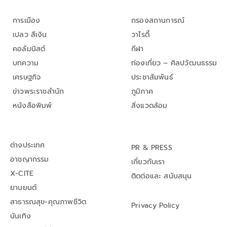
การเมือง
กรองสถานการณ์
เปลว สีเงิน
วาไรตี้
คอลัมนิสต์
กีฬา
บทความ
ท่องเที่ยว – ศิลปวัฒนธรรม
เศรษฐกิจ
ประชาสัมพันธ์
ข่าวพระราชสำนัก
ภูมิภาค
หนังสือพิมพ์
สิ่งแวดล้อม
ต่างประเทศ
PR & PRESS
อาชญากรรม
เกี่ยวกับเรา
X-CITE
ติดต่อและ สนับสนุน
ยานยนต์
สาธารณสุข-คุณภาพชีวิต
Privacy Policy
บันเทิง