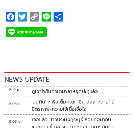
F
T
C
Li
S
ac
wi
o
n
h
e
tt
p
e
ar
b
er
y
e
o
Li
o
n
k
k
NEWS UPDATE
13:19 น.
ภูเขาไฟในกัวเตมาลาหยุดปะทุแล้ว
'อนุทิน' หารือเต็มคณะ 'มิน อ่อง หล่าย' ย้ำ
13:05 น.
มิตรภาพ-ความไว้เนื้อเชื่อใจ
เจอแล้ว ชาวประมงคุระบุรี ลอยคอมากับ
13:03 น.
แกลลอนขึ้นฝั่งระนอง หลังขาดการติดต่อ