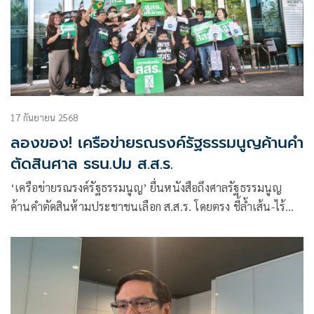
17 กันยายน 2568
ลองของ! เครือข่ายรณรงค์รัฐธรรมนูญค้านคำ
ตัดสินศาล รธน.ปม ส.ส.ร.
‘เครือข่ายรณรงค์รัฐธรรมนูญ’ ยื่นหนังสือถึงศาลรัฐธรรมนูญ
ค้านคำตัดสินห้ามประชาชนเลือก ส.ส.ร. โดยตรง ชี้ล้ำเส้น-ไร้
เหตุผล หวั่นกลุ่มอำนาจเก่าควบคุมการเขียน ปิดทางประชาชนมี
ส่วนร่วม