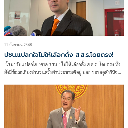
11 กันยายน 2568
ปชน.แปลกใจไม่ให้เลือกตั้ง ส.ส.ร.โดยตรง!
‘โรม’ รับแปลกใจ ‘ศาล รธน.’ ไม่ให้เลือกตั้ง ส.ส.ร. โดยตรง ทั้ง
ยังมีข้อถกเถียงจำนวนครั้งทำประชามติอยู่ บอก ขอรอดูคำวินิจฉัย
ฉบับเต็มก่อน ย้ำ ดยืน ‘ปชน.’ การทำให้ ปชช.รู้สึกเป็นเจ้าของ
รัฐธรรมนูญ