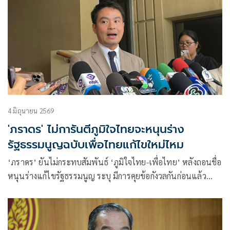
4 มิถุนายน 2569
'ภราดร' ไม่การันตีภูมิใจไทยจะหนุนร่าง
รัฐธรรมนูญฉบับเพื่อไทยแก้ไขใหม่ไหม
‘ภราดร’ ยันไม่กระทบสัมพันธ์ ‘ภูมิใจไทย-เพื่อไทย’ หลังถอนชื่อ
หนุนร่างแก้ไขรัฐธรรมนูญ ระบุ มีการคุยข้อกังวลกันก่อนแล้ว
หวั่นขัดคำวินิจฉัยศาล รธน. ไม่ฟันธง พท.กลับไปแก้ จะร่วมหนุน
ใหม่หรือไม่