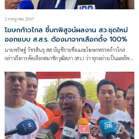
2 กรกฎาคม 2567
โฆษกก้าวไกล ชี้บทพิสูจน์ผลงาน สว.ชุดใหม่
ออกแบบ ส.ส.ร. ต้องมาจากเลือกตั้ง 100%
นายพริษฐ์ วัชรสินธุ สส.บัญชีรายชื่อและโฆษกพรรคก้าวไกล
กล่าวถึงการคัดเลือกสมาชิกวุฒิสภา (สว.) ว่า ทุกอย่างเป็นผลลัพธ์
กระบวนการเลือก สว.ในรัฐธรรมนูญ แต่เรื่องสำคัญเฉพาะหน้า
คือ ทำอย่างไรให้คณะกรรมการเลือกตั้ง (กกต.)