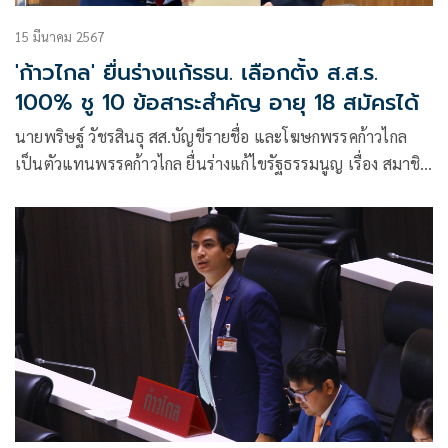
15 มีนาคม 2567
'ก้าวไกล' ยื่นร่างแก้รธน. เลือกตั้ง ส.ส.ร.
100% ชู 10 ข้อสาระสำคัญ อายุ 18 สมัครได้
นายพริษฐ์ วัชรสินธุ สส.บัญขีรายชื่อ และโฆษกพรรคก้าวไกล
เป็นตัวแทนพรรคก้าวไกล ยื่นร่างแก้ไขรัฐธรรมนูญ เรื่อง สมาชิก
สภาร่างรัฐธรรมนูญ (ส.ส.ร.) ถึง นายวันมูหะมัดนอร์ มะทา ปรธา
นรัฐสภา และประธานสภาผู้แทนราษฎร ซึ่งมี นายมุข สุไลมาน
เลขานุการประธานสภาผู้แทนราษฎร เป็นผู้รับหนังสือแทน