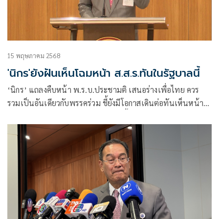
15 พฤษภาคม 2568
'นิกร'ยังฝันเห็นโฉมหน้า ส.ส.ร.ทันในรัฐบาลนี้
‘นิกร’ แถลงคืบหน้า พ.ร.บ.ประชามติ เสนอร่างเพื่อไทย ควร
รวมเป็นอันเดียวกับพรรคร่วม ชี้ยังมีโอกาสเดินต่อทันเห็นหน้า
ส.ส.ร. หากฝืนต่อยังไงก็ไม่ทันสภาชุดนี้ เชื่อรัฐธรรมนูญ 60 คือ
เนื้อในปัญหาการเมืองปัจจุบัน