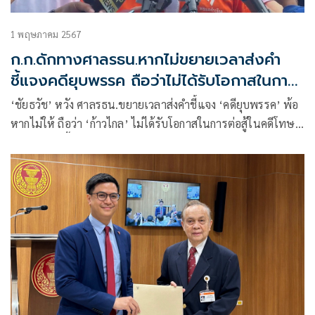
1 พฤษภาคม 2567
ก.ก.ดักทางศาลรธน.หากไม่ขยายเวลาส่งคำ
ชี้แจงคดียุบพรรค ถือว่าไม่ได้รับโอกาสในการ
ต่อสู้
‘ชัยธวัช’ หวัง ศาลรธน.ขยายเวลาส่งคำชี้แจง ‘คดียุบพรรค’ พ้อ
หากไม่ให้ ถือว่า ‘ก้าวไกล’ ไม่ได้รับโอกาสในการต่อสู้ในคดีโทษ
แรง พร้อม จี้ รัฐบาล ทบทวน คำถามประชามติ ให้ชัดเจน-เข้าใจ
ง่าย บอก น่าเสียดาย หากตกไปตั้งแต่ทำรอบแรก