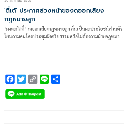
10 สิงหาคม 2565
'ตี๋เต้' ประกาศล่วงหน้าของดออกเสียง
กฎหมายลูก
‘มงคลกิตติ์’ งดออกเสียงกฎหมายลูก ลั่นเป็นผลประโยชน์ส่วนตัว
โยนถามคนโดดประชุมผิดจริยธรรมหรือไม่ต้องถามฝ่ายกฎหมาย-
นักร้องเรียน
F
T
C
Li
S
ac
wi
o
n
h
e
tt
p
e
ar
b
er
y
e
o
Li
o
n