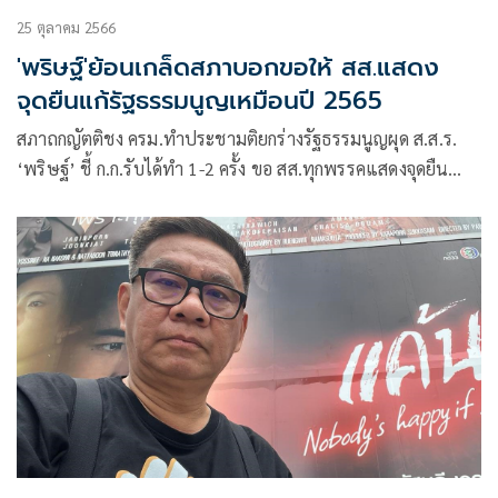
25 ตุลาคม 2566
'พริษฐ์'ย้อนเกล็ดสภาบอกขอให้ สส.แสดง
จุดยืนแก้รัฐธรรมนูญเหมือนปี 2565
สภาถกญัตติชง ครม.ทำประชามติยกร่างรัฐธรรมนูญผุด ส.ส.ร.
‘พริษฐ์’ ชี้ ก.ก.รับได้ทำ 1-2 ครั้ง ขอ สส.ทุกพรรคแสดงจุดยืน
เหมือนปลายปี 2565