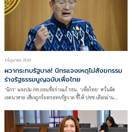
4 มิถุนายน 2569
ผวากระทบรัฐบาล! นิกรแจงเหตุไม่สังฆกรรม
ร่างรัฐธรรมนูญฉบับเพื่อไทย
‘นิกร’ แจงปม ภท.ถอนชื่อร่างแก้ รธน. ‘เพื่อไทย’ หวั่นผิด
เจตนาศาล เสี่ยงถูกร้องกระทบรัฐบาล ชี้ให้ ปชช.เลือกผ่าน
ประชามติดีกว่า โวร่างของภูมิใจไทย เคารพเสียงข้างน้อยที่สุด
ยํ้า ไม่กระทบสัมพันธ์พรรคร่วม