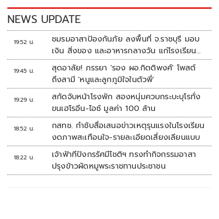
k
k
NEWS UPDATE
ชมรมอาสาป้องกันภัย ลงพื้นที่ จ.ราชบุรี มอบ
19:52 น.
เงิน สิ่งของ และอาหารกลางวัน แก่โรงเรียน
บ้านหนองน้ำใส
สุดอาลัย! ภรรยา 'รอง ผอ.กิตติพงศ์' โพสต์
19:45 น.
ถึงสามี 'หนูและลูกภูมิใจในตัวพี่'
สกัดจับหน้าโรงพัก สองหนุ่มควบกระบะบุโรทั่ง
19:29 น.
ขนเฮโรอีน-ไอซ์ มูลค่า 100 ล้าน
กสทช. กำชับสื่อเสนอข่าวเหตุรุนแรงในโรงเรียน
18:52 น.
งดภาพสะเทือนใจ-รายละเอียดเสี่ยงเลียนแบบ
เจ้าฟ้าทีปังกรรัศมีโชติฯ ทรงทำกิจกรรมอาสา
18:22 น.
ปรุงข้าวผัดหมูพระราชทานประชาชน