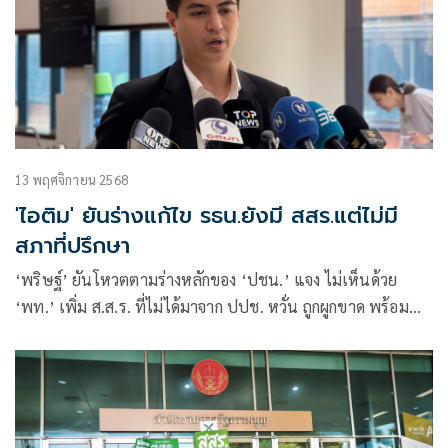
13 พฤศจิกายน 2568
'ไอติม' ยันร่างแก้ไข รธน.ยังมี สสร.แต่ไม่มี
สภาที่ปรึกษา
‘พริษฐ์’ ยันโหวตตามร่างหลักของ ‘ปชน.’ แจง ไม่เห็นด้วย
‘พท.’ เพิ่ม ส.ส.ร. ที่ไม่ได้มาจาก ปปช. หวั่น ถูกผูกขาด พร้อม
เดินหน้าถกเกณฑ์ กมธ.ยกร่าง ย้ำต้องเปิดสมัยประชุมวิสามัญ