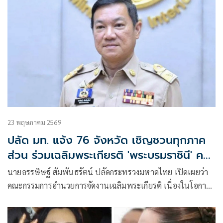
มิถุนายน 2569
23 พฤษภาคม 2569
ปลัด มท. แจ้ง 76 จังหวัด เชิญชวนทุกภาค
ส่วน ร่วมเฉลิมพระเกียรติ 'พระบรมราชินี' ครบ
4 รอบ
นายอรรษิษฐ์ สัมพันธรัตน์ ปลัดกระทรวงมหาดไทย เปิดเผยว่า
คณะกรรมการอำนวยการจัดงานเฉลิมพระเกียรติ เนื่องในโอกาส
พระราชพิธีมหามงคลเฉลิมพระชนมพรรษา 4 รอบ สมเด็จพระ
นางเจ้าฯ พระบรมราชินี 3 มิถุนายน 2569 ได้มีมติเห็นชอบการ