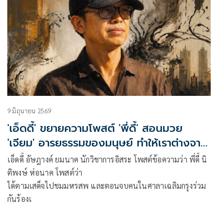
9 มิถุนายน 2569
'เอ็ดดี้' ขยายความโพสต์ 'พี่ดี้' สอนมวย
'เจียม' อารยธรรมของมนุษย์ ทำให้เราต่างจาก
สัตว์เดรัจฉาน
เอ็ดดี้ อัษฎางค์ ยมนาค นักวิชาการอิสระ โพสต์ข้อความว่า พี่ดี้ นิ
ติพงษ์ ห่อนาค โพสต์ว่า
ได้ตามเสด็จไปชมมหรสพ และตอนจบคนในศาลาเฉลิมกรุงร่วม
กันร้องเ