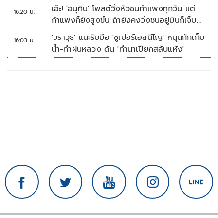
เอ๊ะ! 'อนุทิน' โพสต์วิ่งหัวชนกำแพงทุกวัน แต่
16:20 น.
กำแพงก็ยังสูงขึ้น ถ้ายังคงวิ่งชนอยู่มันก็เจ็บ
หัวอีก
'วราวุธ' แนะรับมือ 'ซูเปอร์เอลนีโญ' หนุนกักเก็บ
16:03 น.
น้ำ-ทำฝนหลวง ดัน 'ทำนาเปียกสลับแห้ง'