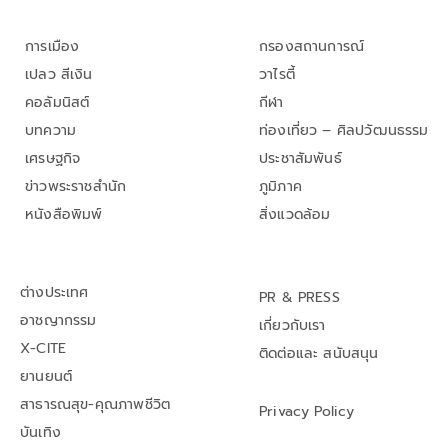
การเมือง
กรองสถานการณ์
เปลว สีเงิน
วาไรตี้
คอลัมนิสต์
กีฬา
บทความ
ท่องเที่ยว – ศิลปวัฒนธรรม
เศรษฐกิจ
ประชาสัมพันธ์
ข่าวพระราชสำนัก
ภูมิภาค
หนังสือพิมพ์
สิ่งแวดล้อม
ต่างประเทศ
PR & PRESS
อาชญากรรม
เกี่ยวกับเรา
X-CITE
ติดต่อและ สนับสนุน
ยานยนต์
สาธารณสุข-คุณภาพชีวิต
Privacy Policy
บันเทิง