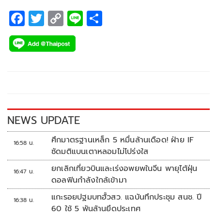
F
T
C
Li
S
ac
wi
o
n
h
e
tt
p
e
ar
b
er
y
e
o
Li
o
n
k
k
NEWS UPDATE
ศึกมาตรฐานเหล็ก 5 หมื่นล้านเดือด! ฝ่าย IF
16:58 น.
ซัดมติแบนเตาหลอมไม่โปร่งใส
ยกเลิกเที่ยวบินและเร่งอพยพในจีน พายุไต้ฝุ่น
16:47 น.
ดอลฟินกำลังใกล้เข้ามา
แกะรอยปฐมบทฮั้วสว. แฉบันทึกประชุม สนช. ปี
16:38 น.
60 ใช้ 5 พันล้านยึดประเทศ