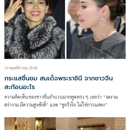
จัดงานเฉลิมพระเกียรติ เนื่องในโอกาสพระราชพิธีมหามงคล
เฉลิมพระชนมพรรษา 4
19 พฤศจิกายน 2568
กระแสชื่นชม สมเด็จพระราชินี จากชาวจีน
สะท้อนอะไร
ความคิดเห็นของชาวจีนจำนวนมากพูดตรง ๆ เลยว่า “งดงาม
สง่างาม มีความสูงศักดิ์” และ “ดูจริงใจ ไม่ใช่การแสดง”