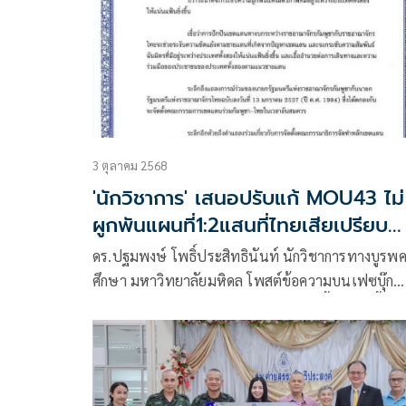
3 ตุลาคม 2568
'นักวิชาการ' เสนอปรับแก้ MOU43 ไม่
ผูกพันแผนที่1:2แสนที่ไทยเสียเปรียบ
แล้วลงนามใหม่
ดร.ปฐมพงษ์ โพธิ์ประสิทธินันท์ นักวิชาการทางบูรพค
ศึกษา มหาวิทยาลัยมหิดล โพสต์ข้อความบนเฟซบุ๊ก
หัวข้อ ปัญหาชายแดนไทย-กัมพูชา: มีเนื้อหาดังนี้