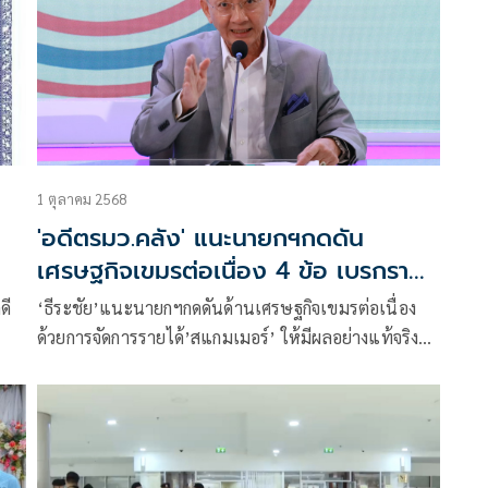
1 ตุลาคม 2568
'อดีตรมว.คลัง' แนะนายกฯกดดัน
เศรษฐกิจเขมรต่อเนื่อง 4 ข้อ เบรกราย
ได้ 'สแกมเมอร์' ให้มีผลจริง
ดี
‘ธีระชัย’แนะนายกฯกดดันด้านเศรษฐกิจเขมรต่อเนื่อง
ด้วยการจัดการรายได้’สแกมเมอร์’ ให้มีผลอย่างแท้จริง
ห้ามส่งออกทองคำ แซงชันบุคคลที่เกี่ยวข้อง อายัด
ทรัพย์สินไว้ชั่วคราว และสั่งห้ามการโอนเงินไปกัมพูชา