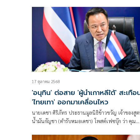
ข่าวกรองแห่งชาติ โพสต์ข้อความว่า
17 ตุลาคม 2568
'อนุทิน' ต่อสาย 'ผู้นำเกาหลีใต้' สะเทือ
'ไทยเทา' ออกมาเคลื่อนไหว
นายเดชา ศิริภัทร ประธานมูลนิธิข้าวขวัญ เจ้าของสูต
น้ำมันกัญชา (ตำรับหมอเดชา) โพสต์เฟซบุ๊ก ว่า คุณ​
อนุทิน​ ชาญ​วี​รกูล​ นายกรัฐมนตรี​ ต่อสายถึง​ผู้นำประเท
เกาหลีใต้