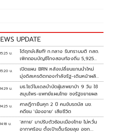
EWS UPDATE
ได้ฤกษ์เสียที! ก.กลาง รับทราบมติ กสถ.
15:25 น.
เพิกถอนบัญชีโกงสอบท้องถิ่น 5,925
ราย
เปิดแผน BRN หลังเปลี่ยนแกนนำใหม่
15:20 น.
มุ่งดิสเครดิตกองกำลังรัฐ-เดินหน้าผลิต
แนวร่วม
มธ.โชว์โมเดลบำบัดผู้เสพยาบ้า 9 วัน ใช้
14:29 น.
สมุนไพร-แพทย์แผนไทย ชงรัฐขยายผล
ศาลฎีกายืนคุก 2 ปี คนขับรถบัส มข.
14:25 น.
คดีชน 'น้องอาย' เสียชีวิต
'สกาย' มาปรับตัวซ้อมเมืองไทย ไม่หวั่น
14:18 น.
อากาศร้อน ตั้งเป้าเต็มร้อยลุย อชก.