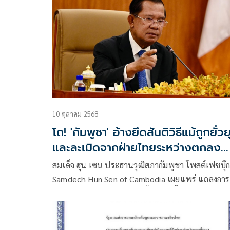
10 ตุลาคม 2568
โถ! 'กัมพูชา' อ้างยึดสันติวิธีแม้ถูกยั่วย
และละเมิดจากฝ่ายไทยระหว่างตกลง
หยุดยิง
สมเด็จ ฮุน เซน ประธานวุฒิสภากัมพูชา โพสต์เฟซบุ๊ก
Samdech Hun Sen of Cambodia เผยแพร่ แถลงการ
ของโฆษกรัฐบาลกัมพูชา มีเนื้อหาดังนี้