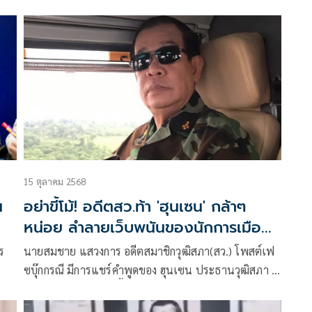
ข่าวกรองแห่งชาติ โพสต์ข้อความว่า
15 ตุลาคม 2568
น
อย่าขี้โม้! อดีตสว.ท้า 'ฮุนเซน' กล้าๆ
หน่อย ลำลายเว็บพนันของนักการเมือง
ไทย ที่อยู่ในปอยเปต
ร
นายสมชาย แสวงการ อดีตสมาชิกวุฒิสภา(สว.) โพสต์เฟ
ซบุ๊กกรณี มีการแชร์คำพูดของ ฮุนเซน ประธานวุฒิสภา ที่
ศ​
ระบุว่า วันที่ 20 ต.ค.นี้ ไทยต้องเปิดด่าน ถ้าไม่เปิดจะยุติ
การนำเข้าสินค้าทั้งหมด และสั่งตำรวจบุกทำลายเว็บพนัน