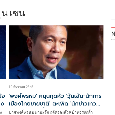
ฮุน เซน
N
10 ธันวาคม 2568
ข้อ
'พงศ์พรหม' หนุนกุดหัว 'วุ้นเส้น-นักการ
ิง
เมืองไทยขายชาติ' ตะเพิด 'นักข่าวเทวดา'
มีปากแค่เอาไว้ขั้นหู
าพ
นายพงศ์พรหม ยามะรัต อดีตรองหัวหน้าพรรคกล้า