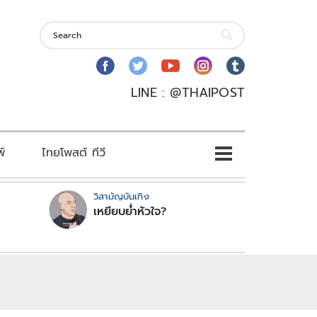
LINE : @THAIPOST
พ์
ไทยโพสต์ ทีวี
วิสามัญบันเทิง
เหยียบย่ำหัวใจ?