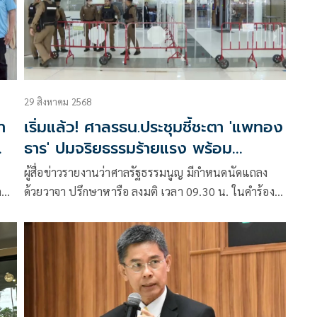
29 สิงหาคม 2568
า
เริ่มแล้ว! ศาลรธน.ประชุมชี้ชะตา 'แพทอง
ธาร' ปมจริยธรรมร้ายแรง พร้อม
ถ่ายทอดสดคำตัดสิน
ผู้สื่อข่าวรายงานว่าศาลรัฐธรรมนูญ มีกำหนดนัดแถลง
ก
ด้วยวาจา ปรึกษาหารือ ลงมติ เวลา 09.30 น. ในคำร้องที่
า
ประธานวุฒิสภาส่งความเห็น สว. 36 คน ขอให้ศาล
รัฐธรรมนูญวินิจฉัย ตามรัฐธรรมนูญ มาตรา 170 วรรค
สาม ประกอบมาตรา 82 ว่าความเป็นรัฐมนตรี ของ
น.ส.แพทองธาร ชินวัตร นายกรัฐมนตรี