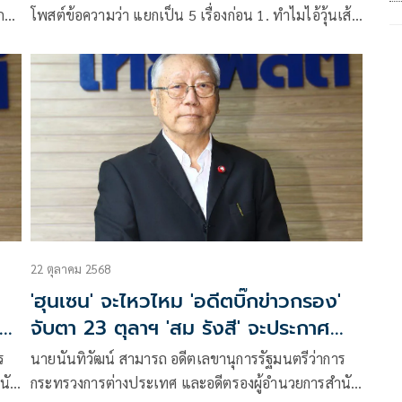
การ
โพสต์ข้อความว่า แยกเป็น 5 เรื่องก่อน 1. ทำไมไอ้วุ้นเส้น
ถึงชอบปะทะกับไทยนัก แต่ไม่กล้ากับเวียดนาม
22 ตุลาคม 2568
'ฮุนเซน' จะไหวไหม 'อดีตบิ๊กข่าวกรอง'
สี
จับตา 23 ตุลาฯ 'สม รังสี' จะประกาศ
รัฐบาลอิสระ
ร
นายนันทิวัฒน์ สามารถ อดีตเลขานุการรัฐมนตรีว่าการ
นัก
กระทรวงการต่างประเทศ และอดีตรองผู้อำนวยการสำนัก