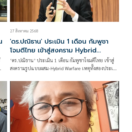
27 สิงหาคม 2568
น
'ดร.ปณิธาน' ประเมิน 1 เดือน กัมพูชา
โจมตีไทย เข้าสู่สงคราม Hybrid
Warfare - Proxy War
่
‘ดร.ปณิธาน’ ประเมิน 1 เดือน กัมพูชาโจมตีไทย เข้าสู่
สงครามรูปแบบผสม-Hybrid Warfare เหตุทั้งสองประเทศ
ใช้กำลังทหารจำนวนมาก ทหารเสียชีวิตมากกว่า2 พันคน
สหประชาชาติก็ประชุมฉุกเฉิน หลายประเทศเข้ามา
แทรกแซงหรือเกี่ยวข้อง กลายเป็น ‘สงครามตัวแทน’
หรือ Proxy War ไปแล้วโดยปริยาย