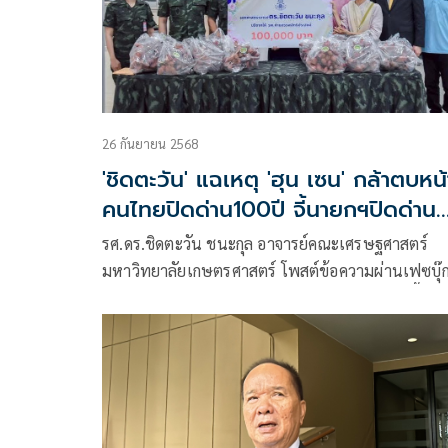
26 กันยายน 2568
'ชิดตะวัน' แฉเหตุ 'ฮุน เซน' กล้าตบหน้
คนไทยปิดด่าน100ปี จี้นายกฯปิดด่าน
อย่างเด็ดขาด
รศ.ดร.ชิดตะวัน ชนะกุล อาจารย์คณะเศรษฐศาสตร์
มหาวิทยาลัยเกษตรศาสตร์ โพสต์ข้อความผ่านเฟซบุ๊
เรื่อง **ปิดด่าน 100 ปี…พลีชาติเพื่อชีพ?!** มีเนื้อห
ดังนี้