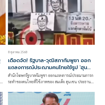
ของนักการเมืองไทย ที่อยู่ในปอยเปตกัมพูชาทันที ‎ ว่า
8 ตุลาคม 2568
ุ
เดือดจัด! รัฐบาล-วุฒิสภากัมพูชา ออก
แถลงการณ์ประณามคนไทยใช้รูป 'ฮุน
เซน' เป็นเป้ายิง
สำนักโฆษกรัฐบาลกัมพูชา ออกแถลงการณ์ประณามการก
ณ์
ระทำของคนไทยที่ใช้ภาพของ สมเด็จ ฮุนเซน ประธาน
วุฒิสภากัมพูชา เป็นเป้ายิงปืนอัดลมชิงรางวัล ดูหมิ่นด้วย
ถ้อยคำที่ไม่เหมาะสมในที่สาธารณะ