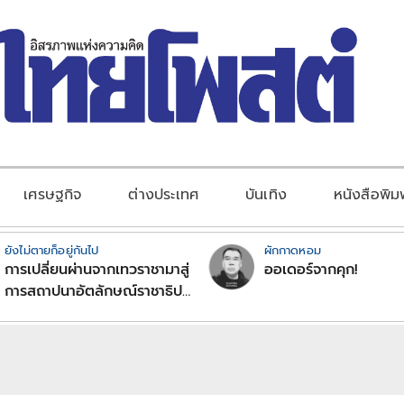
เศรษฐกิจ
ต่างประเทศ
บันเทิง
หนังสือพิม
ยังไม่ตายก็อยู่กันไป
ผักกาดหอม
การเปลี่ยนผ่านจากเทวราชามาสู่
ออเดอร์จากคุก!
การสถาปนาอัตลักษณ์ราชาธิป
ไตยแบบพุทธศาสนาในพระไตร
ปิฏก : สามัญผลสูตรในฐานะ
ทฤษฎีขีดจำกัดของอำนาจรัฐ
เหนือแรงงานและทรัพย์สิน