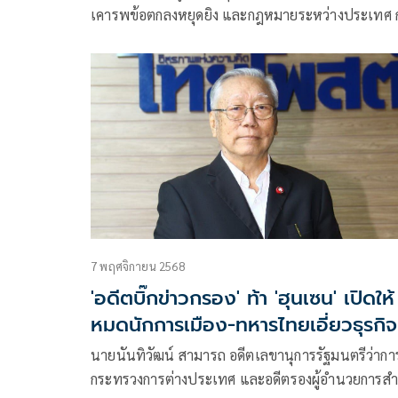
เคารพข้อตกลงหยุดยิง และกฎหมายระหว่างประเทศ 
สื่อสารข้อเท็จจริง
7 พฤศจิกายน 2568
'อดีตบิ๊กข่าวกรอง' ท้า 'ฮุนเซน' เปิดให้
หมดนักการเมือง-ทหารไทยเอี่ยวธุรกิจ
เทาในเขมร
นายนันทิวัฒน์ สามารถ อดีตเลขานุการรัฐมนตรีว่ากา
กระทรวงการต่างประเทศ และอดีตรองผู้อำนวยการสำ