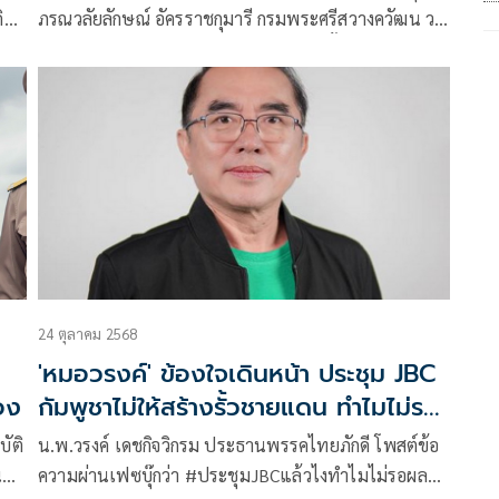
ิน
ภรณวลัยลักษณ์ อัครราชกุมารี กรมพระศรีสวางควัฒน วร
ขัตติยราชนารี เสด็จออก ณ ห้องประชุม ชั้น 11 อาคาร
อัครราชกุมารี โรงพยาบาลจุฬาภรณ์ พระราชทานพระ
วโรกาสให้ คุณหญิง
24 ตุลาคม 2568
'หมอวรงค์' ข้องใจเดินหน้า ประชุม JBC
่อง
กัมพูชาไม่ให้สร้างรั้วชายแดน ทำไมไม่รอ
ผลประชามติ
ัติ
น.พ.วรงค์ เดชกิจวิกรม ประธานพรรคไทยภักดี โพสต์ข้อ
น
ความผ่านเฟซบุ๊กว่า #ประชุมJBCแล้วไงทำไมไม่รอผล