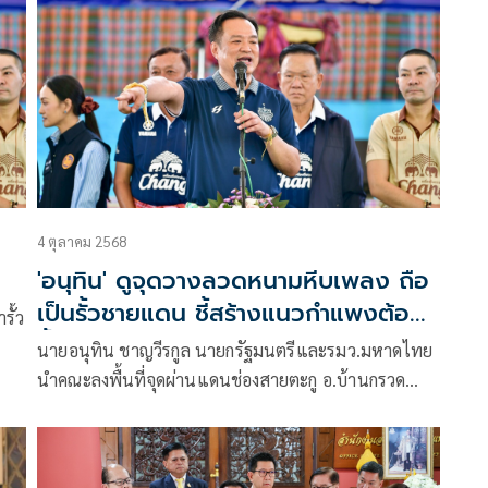
วโรกาสให้ คุณหญิงจรัสศรี ทีปิรัช
4 ตุลาคม 2568
'อนุทิน' ดูจุดวางลวดหนามหีบเพลง ถือ
เป็นรั้วชายแดน ชี้สร้างแนวกำแพงต้อง
รั้ว
ขึ้นอยู่กับภูมิประเทศ
นายอนุทิน​ ชาญวีรกูล นายกรัฐมนตรีและรมว.มหาดไทย​
คที่
นำคณะ​ลงพื้นที่จุดผ่านแดนช่องสายตะกู อ.บ้านกรวด
จ.บุรีรัมย์ ซึ่งเป็นจุดผ่อนปรนการค้าที่เชื่อมต่อกับจุดจุ๊บ
โกกี ประเทศกัมพูชา​ โดยตอนนี้ยังถูกปิดอยู่​ ทันทีที่มาถึง​
นายอนุทิน