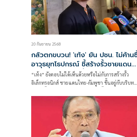
20 กันยายน 2568
กลัวตกขบวน! 'เท้ง' ยัน ปชน. ไม่ค้านซื
อาวุธยุทโธปกรณ์ ชี้สร้างรั้วชายแดน
ต้องดูบริบทแต่ละพื้นที่
“เท้ง” ยังตอบไม่ได้เห็นด้วยหรือไม่กับการสร้างรั้ว
อิเล็กทรอนิกส์ ชายแดนไทย-กัมพูชา ขึ้นอยู่กับบริบท
แต่ละพื้นที่ ยืนยัน ไม่ได้คัดค้านการซื้ออาวุธยุทโธปกร
ที่จำเป็นและเหมาะสม เพื่อป้องกันประเทศ