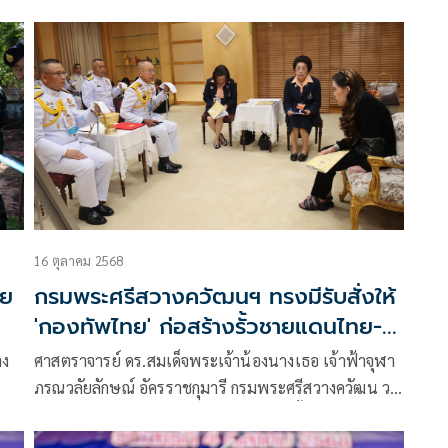
การ
ประชามติ
16 ตุลาคม 2568
ัย
กรมพระศรีสวางควัฒนฯ ทรงมีรับสั่งให้
'กองทัพไทย' ก่อสร้างรั้วชายแดนไทย-
กัมพูชาได้ทันที
าง
ศาสตราจารย์ ดร.สมเด็จพระเจ้าน้องนางเธอ เจ้าฟ้าจุฬา
ภรณวลัยลักษณ์ อัครราชกุมารี กรมพระศรีสวางควัฒน วร
ขัตติยราชนารี เสด็จออก ณ ห้องประชุม ชั้น 11 อาคาร
อัครราชกุมารี โรงพยาบาลจุฬาภรณ์ พระราชทานพระ