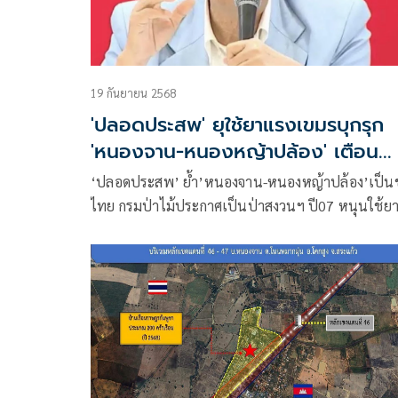
19 กันยายน 2568
'ปลอดประสพ' ยุใช้ยาแรงเขมรบุกรุก
'หนองจาน-หนองหญ้าปล้อง' เตือน
รัฐบาลใหม่อย่าเปิดด่าน
‘ปลอดประสพ’ ย้ำ’หนองจาน-หนองหญ้าปล้อง’เป็น
ไทย กรมป่าไม้ประกาศเป็นป่าสงวนฯ ปี07 หนุนใช้ย
แรง ให้ย้ายออกภายใน30ก.ย.-ตำรวจใช้มาตรการเด็ด
ขาดกับผู้บุกรุก ทำรั้วถาวร เตือนรัฐบาลใหม่อย่าเปิดด่