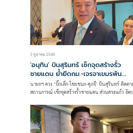
3 ตุลาคม 2568
'อนุทิน' บินสุรินทร์ เช็กจุดสร้างรั้ว
ชายแดน ย้ำยึดกม.-เจรจาเขมรพ้น
สระแก้ว
นายกฯ ควง ‘บิ๊กเล็ก-ไชยชนก-ศุภจี’ บินสุรินทร์ ติดตา
สถานการณ์ เช็กจุดสร้างรั้วชายแดน ส่วนสระแก้ว งัด
กมายพร้อมเจรจาให้ชาวเขมร ออกจากบ้านหนองจาน
หนองหญ้าแก้ว กลับไปอยู่อาณาเขตกัมพูชา