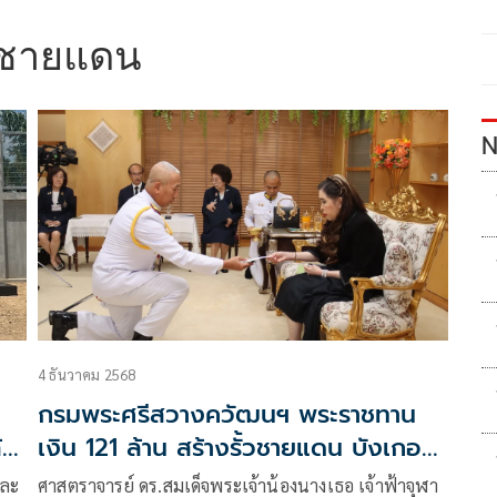
้วชายแดน
N
4 ธันวาคม 2568
กรมพระศรีสวางควัฒนฯ พระราชทาน
้
เงิน 121 ล้าน สร้างรั้วชายแดน บังเกอร์
หลุมหลบภัย ถนนตรวจการณ์
และ
ศาสตราจารย์ ดร.สมเด็จพระเจ้าน้องนางเธอ เจ้าฟ้าจุฬา