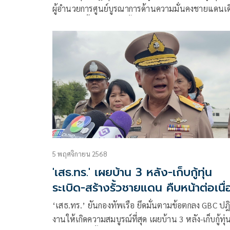
ผู้อำนวยการศูนย์บูรณาการด้านความมั่นคงชายแดนเด
ทางไปยังพื้นที่ก่อสร้างรั้วความมั่นคงชายแดนไทย–
กัมพูชา
5 พฤศจิกายน 2568
'เสธ.ทร.' เผยบ้าน 3 หลัง-เก็บกู้ทุ่น
ระเบิด-สร้างรั้วชายแดน คืบหน้าต่อเนื
‘เสธ.ทร.’ ยันกองทัพเรือ ยึดมั่นตามข้อตกลง GBC ปฎิบ
งานให้เกิดความสมบูรณ์ที่สุด เผยบ้าน 3 หลัง-เก็บกู้ทุ่