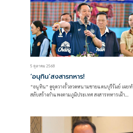
5 ตุลาคม 2568
‘อนุทิน’สงสารทหาร!
“อนุทิน” ดูจุดวางรั้วลวดหนามชายแดนบุรีรัมย์ เผยทำ
สลับสร้างกำแพงตามภูมิประเทศ สงสารทหารเฝ้า
ชายแดน เป็นเหตุต้องให้ความสำคัญ ขณะที่แม่ทัพภา
2