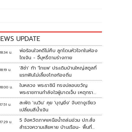
EWS UPDATE
พ่อร้อนใจคดีไม่คืบ ลูกโดนหัวโจกในห้อง
18:34 น.
ไถเงิน - จี้บุหรี่ตามร่างกาย
'ลิซ่า' ท้า 'โกแพ' ประเดิมบ้านใหญ่สตูลที่
18:19 น.
แรกฟันไม่เลี้ยงโกงท้องถิ่น
ในหลวง พระราชินี ทรงปลอบขวัญ
18:00 น.
พระราชทานกำลังใจผู้บาดเจ็บ เหตุกราด
ยิง รร.เทพศิรินทร์นนทบุรี
สะพัด 'เนวิน' คุย 'บุญยิ่ง' จับตางูเขียว
17:51 น.
เปลี่ยนสีน้ำเงิน
5 จังหวัดภาคเหนือน้ำถล่มอ่วม ปภ.สั่ง
17:29 น.
สำรวจความเสียหาย บ้านเรือน- พื้นที่