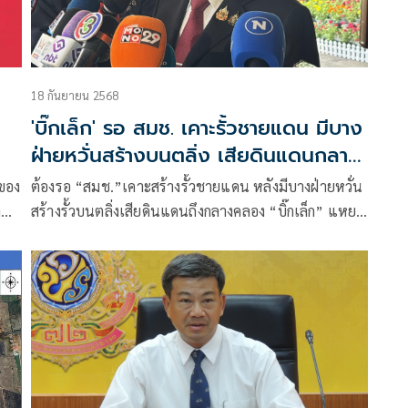
18 กันยายน 2568
'บิ๊กเล็ก' รอ สมช. เคาะรั้วชายแดน มีบาง
ฝ่ายหวั่นสร้างบนตลิ่ง เสียดินแดนกลาง
คลองให้เขมร
ของ
ต้องรอ “สมช.”เคาะสร้างรั้วชายแดน หลังมีบางฝ่ายหวั่น
า
สร้างรั้วบนตลิ่งเสียดินแดนถึงกลางคลอง “บิ๊กเล็ก” แหยง
ทัวร์ลง ปมเกี่ยวเนื่องอธิปไตย ประชาชนพร้อมตัดพ้อ
าน
ต่อว่า รัฐบาลจึงต้องระวัง เผย ครม. รับตำแหน่งแล้ว
ประชุมทันทีเพื่อหาข้อสรุป