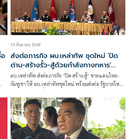
19 กันยายน 2568
้อ
ส่งต่อภารกิจ ผบ.เหล่าทัพ ชุดใหม่ 'ปิด
ด่าน-สร้างรั้ว-สู้ด้วยกำลังทางทหาร'
ปกป้องอธิปไตย
ผบ.เหล่าทัพ ส่งต่อภารกิจ ‘ปิด-สร้าง-สู้’ ชายแดนไทย-
กัมพูชา ให้ ผบ.เหล่าทัพชุดใหม่ พร้อมส่งต่อ รัฐบาลใหม่
ณ์
ผบ.ทหารสูงสุด ชี้ ‘เปิด-ปิดด่าน’ อยู่ที่ ผบ.ทบ. หลัง สมช.
มีมติให้ ทบ. คุมชายแดน แจงจำเป็นต้องสร้าง รั้ว
ชายแดน ป้องกันภัยคุกคาม มอง18 ปี