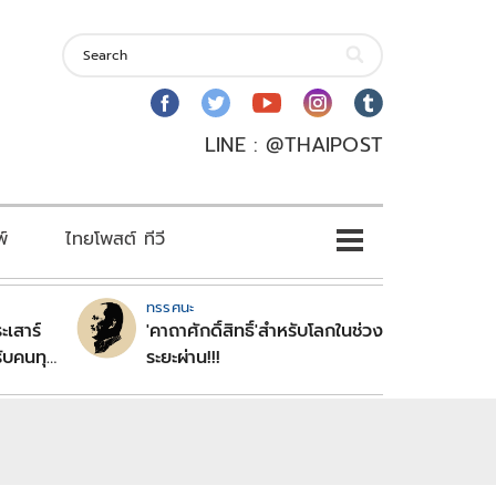
LINE : @THAIPOST
พ์
ไทยโพสต์ ทีวี
ทรรศนะ
ะเสาร์
'คาถาศักดิ์สิทธิ์'สำหรับโลกในช่วง
ับคนทุก
ระยะผ่าน!!!