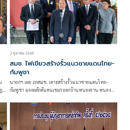
2 ตุลาคม 2568
สมช. ไฟเขียวสร้างรั้วแนวชายแดนไทย-
กัมพูชา
ม
นายกฯ เผย ถกสมช. เคาะสร้างรั้วแนวชายแดนไทย-
กฎ
กัมพูชา แจงผลักดันคนเขมรออกบ้านหนองจาน-หนอง
-
หญ้าแก้ว ใช้กม. และมนุษยธรรม ไร้คุยเอ็มโอยู43-44
โยนเป็นเรื่องสภา ลั่นไม่อยากใช้คำว่ากดดัน
หาก‘กัมพูชา’ไม่ทำตามข้อตกลง อยากอยู่กันแบบนี้ไทยก็
พร้อม