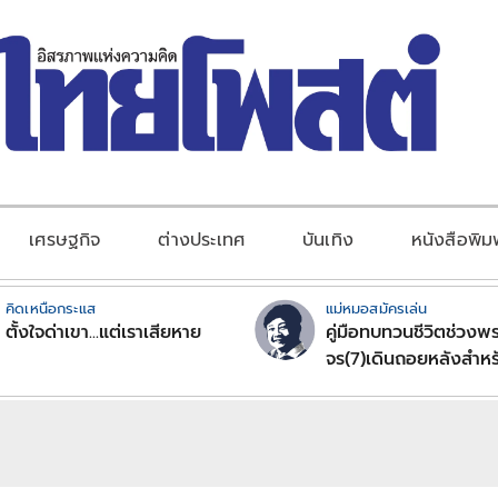
เศรษฐกิจ
ต่างประเทศ
บันเทิง
หนังสือพิม
คิดเหนือกระแส
แม่หมอสมัครเล่น
ตั้งใจด่าเขา...แต่เราเสียหาย
คู่มือทบทวนชีวิตช่วงพร
จร(7)เดินถอยหลังสำหร
ลัคนาราศีตอนที่2