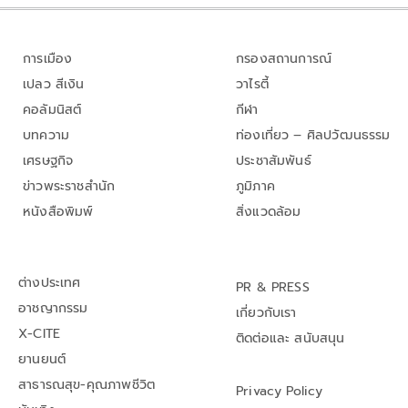
การเมือง
กรองสถานการณ์
เปลว สีเงิน
วาไรตี้
คอลัมนิสต์
กีฬา
บทความ
ท่องเที่ยว – ศิลปวัฒนธรรม
เศรษฐกิจ
ประชาสัมพันธ์
ข่าวพระราชสำนัก
ภูมิภาค
หนังสือพิมพ์
สิ่งแวดล้อม
ต่างประเทศ
PR & PRESS
อาชญากรรม
เกี่ยวกับเรา
X-CITE
ติดต่อและ สนับสนุน
ยานยนต์
สาธารณสุข-คุณภาพชีวิต
Privacy Policy