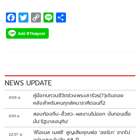
F
T
C
Li
S
ac
wi
o
n
h
e
tt
p
e
ar
b
er
y
e
o
Li
o
n
k
k
NEWS UPDATE
คู่มือทบทวนชีวิตช่วงพระเสาร์จร(7)เดินถอย
0:03 น.
หลังสำหรับคนทุกลัคนาราศีตอนที่2
สอบท้องถิ่น-ฮั้วสว.-ผลงานไม่ออก บั่นทอนเชื่อ
0:01 น.
มั่น'รัฐบาลอนุทิน'
'ลิโอเนล เมสซี' สูญเสียคุณพ่อ 'ฮอร์เก' จากไป
22:37 น.