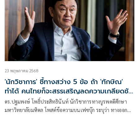
23 พฤษภาคม 2568
'นักวิชาการ' ชี้ทางสว่าง 5 ข้อ ถ้า 'ทักษิณ'
ทำได้ คนไทยก็จะสรรเสริญลดความเกลียดชัง
ลง
ดร.ปฐมพงษ์ โพธิ์ประสิทธินันท์ นักวิชาการทางบูรพคดีศึกษา
มหาวิทยาลัยมหิดล โพสต์ข้อความบนเฟซบุ๊ก ระบุว่า ทางออก
ของคุณทักษิณ ชินวัตร