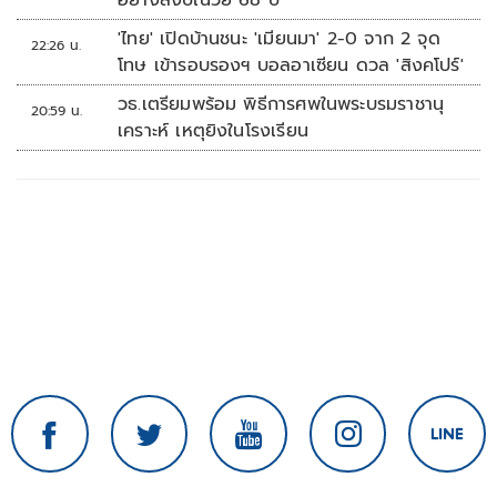
อย่างสงบในวัย 68 ปี
'ไทย' เปิดบ้านชนะ 'เมียนมา' 2-0 จาก 2 จุด
22:26 น.
โทษ เข้ารอบรองฯ บอลอาเซียน ดวล 'สิงคโปร์'
วธ.เตรียมพร้อม พิธีการศพในพระบรมราชานุ
20:59 น.
เคราะห์ เหตุยิงในโรงเรียน