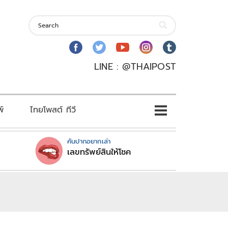
LINE : @THAIPOST
พ์
ไทยโพสต์ ทีวี
คันปากอยากเล่า
เลขทรัพย์สินให้โชค