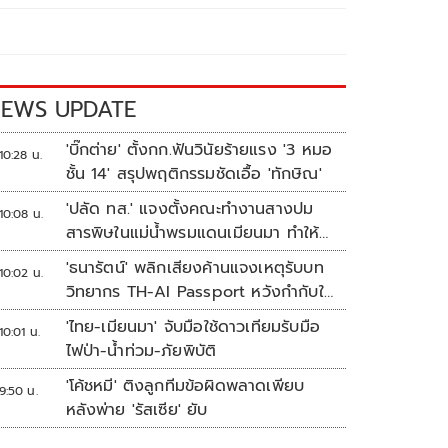
EWS UPDATE
'บิ๊กต่าย' ตั้งกก.ฟันวินัยร้ายแรง '3 หมอ
10:28 น.
ชั้น 14' สรุปพฤติกรรมชัดเอื้อ 'ทักษิณ'
'ปลัด ทส.' แจงตั้งคณะทำงานสางปม
10:08 น.
สารพิษในแม่น้ำพรมแดนเมียนมา ทำให้
แก้ปัญหารวดเร็ว
'ธนารัตน์' พลิกเสียงค้านแจงเหตุรับบท
10:02 น.
วิทยากร TH-AI Passport หวังกำกับใช้
งบเหมาะสม ชูจุดเด่นคนไทยได้ใช้ AI
'ไทย-เมียนมา' จับมือใช้ดาวเทียมรับมือ
10:01 น.
ระดับโปร ลดเหลื่อมล้ำทางเทคโนโลยี
ไฟป่า-น้ำท่วม-ภัยพิบัติ
เซฟงบไปกว่า900ล้าน เชื่อหากใช้เต็มที่
'โค้ชหมี' ติงลูกทีมข้อผิดพลาดเพียบ
เอกชนขาดทุนย่อยยับ
9:50 น.
หลังพ่าย 'รัสเซีย' ยับ