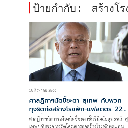
ป้ายกำกับ :
สร้างโ
18 สิงหาคม 2566
ศาลฎีกาฯนัดชี้ชะตา 'สุเทพ' กับพวก
ทุจริตก่อสร้างโรงพัก-เเฟลตตร. 22
ส.ค.นี้
ศาลฎีกาฯนักการเมืองนัดชี้ชะตาชั้นวินิจฉัยอุทธรณ์ ‘สุ
เทพ’ กับพวก ทุจริตโครงการก่อสร้างโรงพักทดแทน-