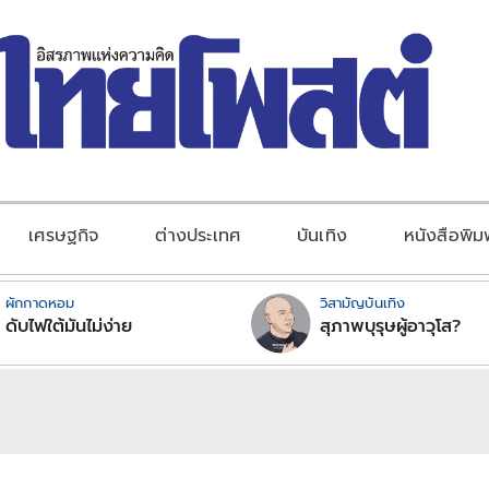
เศรษฐกิจ
ต่างประเทศ
บันเทิง
หนังสือพิม
ผักกาดหอม
วิสามัญบันเทิง
ดับไฟใต้มันไม่ง่าย
สุภาพบุรุษผู้อาวุโส?