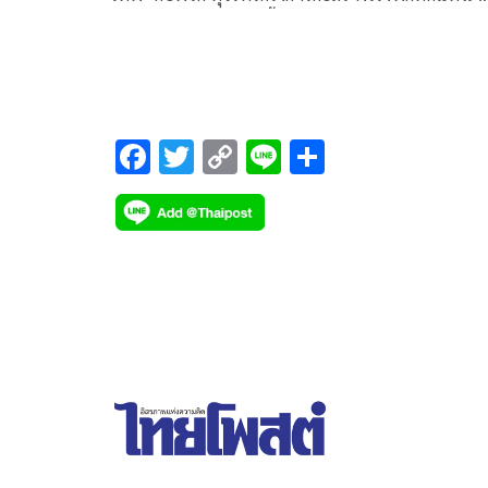
เเฟลตตำรวจ 22 ส.ค.นี้หลังเคยยกฟ้องเมื่อ ก.ย.ปีที่เเล
F
T
C
Li
S
ac
wi
o
n
h
e
tt
p
e
ar
b
er
y
e
o
Li
o
n
k
k