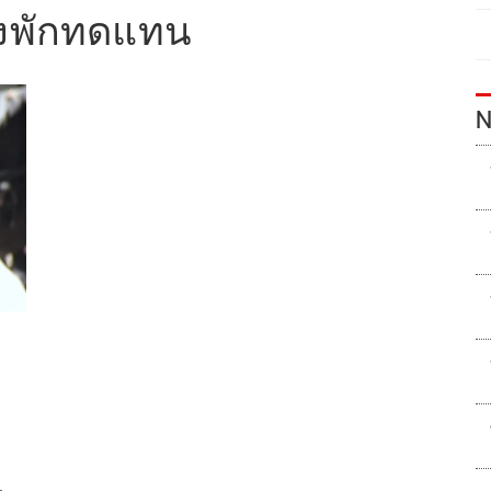
รงพักทดแทน
N