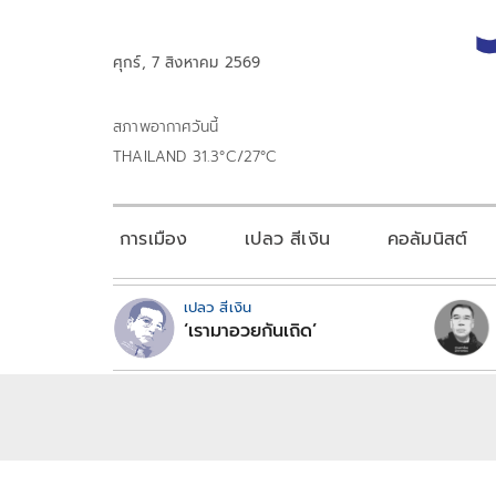
ศุกร์, 7 สิงหาคม 2569
สภาพอากาศวันนี้
THAILAND 31.3°C/27°C
การเมือง
เปลว สีเงิน
คอลัมนิสต์
เปลว สีเงิน
‘เรามาอวยกันเถิด’