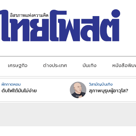
เศรษฐกิจ
ต่างประเทศ
บันเทิง
หนังสือพิม
ผักกาดหอม
วิสามัญบันเทิง
ดับไฟใต้มันไม่ง่าย
สุภาพบุรุษผู้อาวุโส?