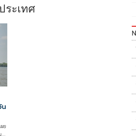
นประเทศ
N
วัน
เผย
ม