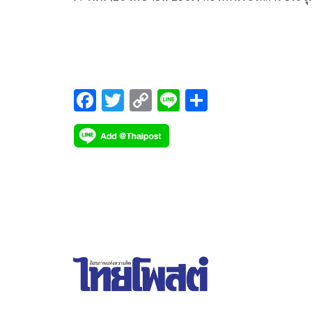
แนวทางการดำเนินโครงก
F
T
C
Li
S
ac
wi
o
n
h
e
tt
p
e
ar
b
er
y
e
o
Li
o
n
k
k