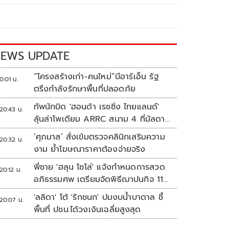
EWS UPDATE
“โครงสร้างเก่า-คนใหม่”บีอาร์เอ็น รัฐ
0:01 น.
ตรึงกำลังรักษาพื้นที่ปลอดภัย
ทัพนักบิด 'ฮอนด้า เรซซิ่ง ไทยแลนด์'
20:43 น.
ลุ้นล่าโพเดียม ARRC สนาม 4 ที่มัลดาลิ
กา
‘ศุภมาส’ สั่งเข้มตรวจคลินิกเสริมความ
20:32 น.
งาม ย้ำโฆษณาราคาต้องจ่ายจริง
พี่ชาย 'ฮลุน โซโล่' แจ้งกำหนดการสวด
20:12 น.
อภิธรรมศพ เตรียมจัดพิธีฌาปนกิจ 11
ส.ค.
'ลลิดา' โต้ 'รักชนก' ปมงบน้ำบาดาล ชี้
20:07 น.
พื้นที่ ปชน.ได้วงเงินเฉลี่ยสูงสุด