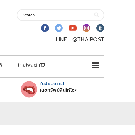
LINE : @THAIPOST
พ์
ไทยโพสต์ ทีวี
คันปากอยากเล่า
เลขทรัพย์สินให้โชค