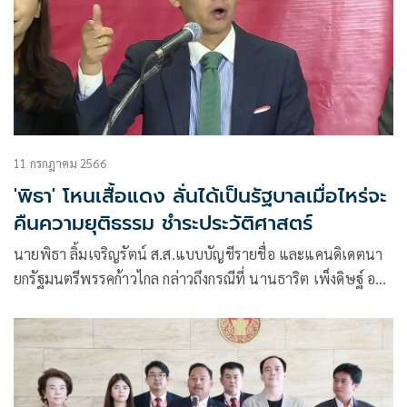
11 กรกฎาคม 2566
'พิธา' โหนเสื้อแดง ลั่นได้เป็นรัฐบาลเมื่อไหร่จะ
คืนความยุติธรรม ชำระประวัติศาสตร์
นายพิธา ลิ้มเจริญรัตน์ ส.ส.แบบ​บัญชี​รายชื่อ​ และแคนดิเดตนา
ยกรัฐมนตรีพรรค​ก้าวไกล​ กล่าวถึงกรณีที่ นานธาริต เพ็งดิษฐ์ อดีต
อธิบดีกรมสอบสวนคดีพิเศษ ถูกศาลฎีกาพิพากษาจำคุก 2 ปี ไม่รอ
ลงอาญา ปมปฏิบัติหน้าที่มิชอบแจ้งข้อหานายอภิสิทธิ์ เวชชา
ชีวะ