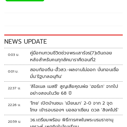
e
tt
p
e
ar
b
er
y
e
o
Li
o
n
k
k
NEWS UPDATE
คู่มือทบทวนชีวิตช่วงพระเสาร์จร(7)เดินถอย
0:03 น.
หลังสำหรับคนทุกลัคนาราศีตอนที่2
สอบท้องถิ่น-ฮั้วสว.-ผลงานไม่ออก บั่นทอนเชื่อ
0:01 น.
มั่น'รัฐบาลอนุทิน'
'ลิโอเนล เมสซี' สูญเสียคุณพ่อ 'ฮอร์เก' จากไป
22:37 น.
อย่างสงบในวัย 68 ปี
'ไทย' เปิดบ้านชนะ 'เมียนมา' 2-0 จาก 2 จุด
22:26 น.
โทษ เข้ารอบรองฯ บอลอาเซียน ดวล 'สิงคโปร์'
วธ.เตรียมพร้อม พิธีการศพในพระบรมราชานุ
20:59 น.
เคราะห์ เหตุยิงในโรงเรียน