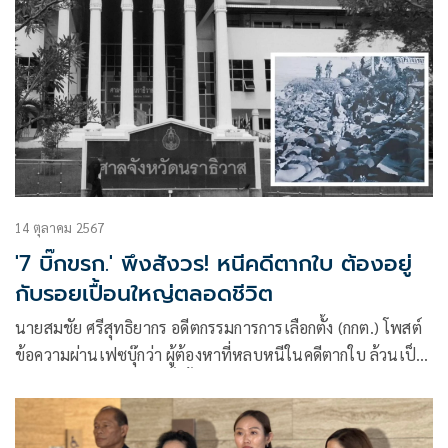
14 ตุลาคม 2567
'7 บิ๊กขรก.' พึงสังวร! หนีคดีตากใบ ต้องอยู่
กับรอยเปื้อนใหญ่ตลอดชีวิต
นายสมชัย ศรีสุทธิยากร อดีตกรรมการการเลือกตั้ง (กกต.) โพสต์
ข้อความผ่านเฟซบุ๊กว่า ผู้ต้องหาที่หลบหนีในคดีตากใบ ล้วนเป็น
อดีตข้าราชการระดับสูงทั้งสิ้น อาทิ