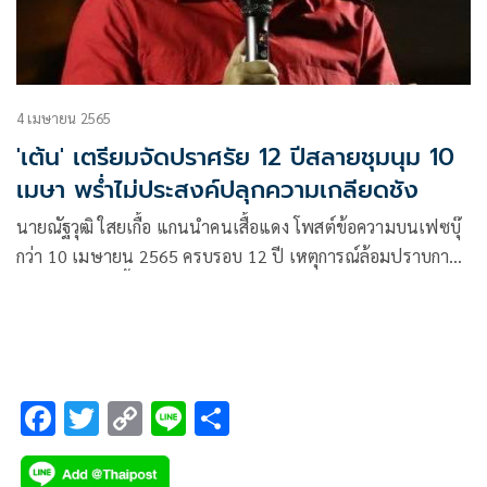
4 เมษายน 2565
'เต้น' เตรียมจัดปราศรัย 12 ปีสลายชุมนุม 10
เมษา พร่ำไม่ประสงค์ปลุกความเกลียดชัง
นายณัฐวุฒิ ใสยเกื้อ แกนนำคนเสื้อแดง โพสต์ข้อความบนเฟซบุ๊
กว่า 10 เมษายน 2565 ครบรอบ 12 ปี เหตุการณ์ล้อมปราบการ
ชุมนุมกลุ่มคนเสื้อแดง
F
T
C
Li
S
ac
wi
o
n
h