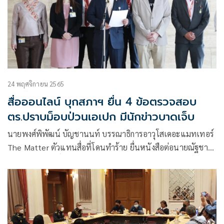
24 พฤศจิกายน 2565
สื่อออนไลน์ บุกสภาฯ ยื่น 4 ข้อตรวจสอบ
ตร.ปราบม็อบป่วนเอเปก มีนักข่าวบาดเจ็บ
นายพงศ์พิพัฒน์ บัญชานนท์ บรรณาธิการอาวุโสเดอะแมทเทอร์
The Matter ตัวแทนสื่อที่โดนทำร้าย ยื่นหนังสือต่อนายณัฐชา
บุญไชยอินสวัสดิ์ ส.ส.กทม. พรรคก้าวไกล ในฐานะประธานคณะ
กรรมมาธิการ (กมธ.) การพัฒนาการเมือง การสื่อสารมวลชน และ
การมีส่วนร่วมของประชาชน