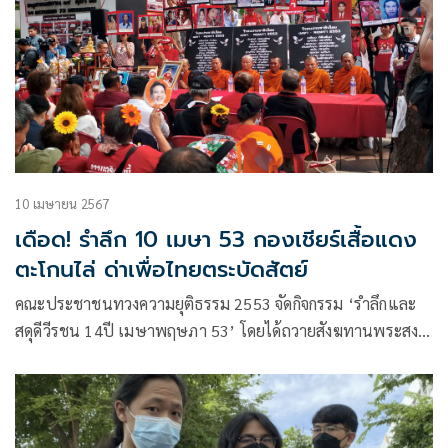
10 เมษายน 2567
เดือด! รำลึก 10 เมษา 53 กองเชียร์เสื้อแดง
ตะโกนไล่ ด่าเพื่อไทยตระบัดสัตย์
คณะประชาชนทวงความยุติธรรม 2553 จัดกิจกรรม ‘รำลึกและ
สดุดีวีรชน 14ปี เมษาพฤษภา 53’ โดยได้ถวายสังฆทานพระสงฆ์
6 รูป เพื่ออุทิศส่วนกุศลให้แก่ กลุ่มวีรชนประชาธิปไตย เมษา-
พฤษภา 2553