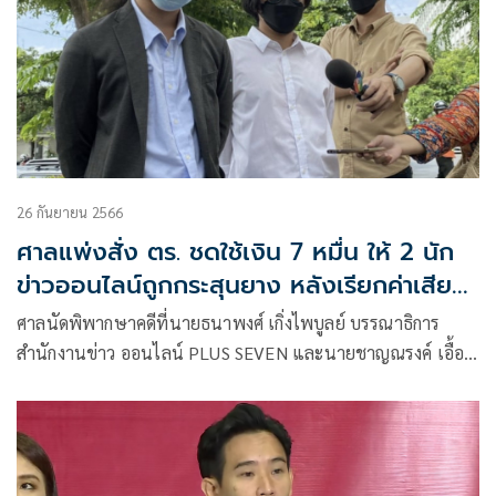
26 กันยายน 2566
ศาลแพ่งสั่ง ตร. ชดใช้เงิน 7 หมื่น ให้ 2 นัก
ข่าวออนไลน์ถูกกระสุนยาง หลังเรียกค่าเสีย
หาย 1.4 ล้าน
ศาลนัดพิพากษาคดีที่นายธนาพงศ์ เกิ่งไพบูลย์ บรรณาธิการ
สำนักงานข่าว ออนไลน์ PLUS SEVEN และนายชาญณรงค์ เอื้อ
อุดมโชติ ช่างภาพประจำสำนักข่าว The MATTER เป็นโจทก์ ยื่น
ฟ้องสำนักงานตำรวจแห่งชาติ