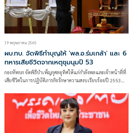
19 พฤษภาคม 2565
ผบ.ทบ. จัดพิธีทำบุญให้ 'พล.อ.ร่มเกล้า' และ 6
ทหารเสียชีวิตจากเหตุชุมนุมปี 53
กองทัพบก จัดพิธีบำเพ็ญกุศลอุทิศให้แก่กำลังพลและเจ้าหน้าที่ที่
เสียชีวิตในการปฏิบัติภารกิจรักษาความสงบเรียบร้อยปี 2553
จำนวน 7 นาย โดยมี พล.อ.ณรงค์พันธ์ จิตต์แก้วแท้ ผู้บัญชาการ
ทหารบก(ผบ.ทบ.)