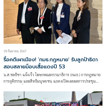
18 กันยายน 2567
รื้อคดีเผาเมือง! 'กมธ.กฎหมาย' รับลูกป้าธิดา
สอบสลายม็อบเสื้อแดงปี 53
น.ส.ชลธิชา แจ้งเร็ว โฆษกคณะกรรมาธิการ (กมธ.) การกฎหมาย
การยุติธรรม และสิทธิมนุษยชน แถลงเปิดเผยผลการประชุม
กมธ.ว่า วันนี้มีการพิจารณากรณีการสลายการชุมนุมของกลุ่มแนว
ร่วมประชาธิปไตยต่อต้านเผด็จการแห่งชาติ ​(นปช.)