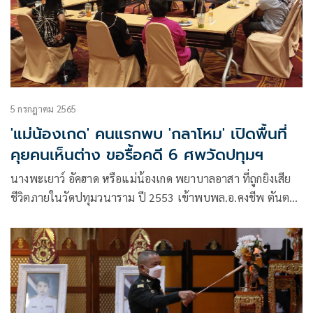
5 กรกฎาคม 2565
'แม่น้องเกด' คนแรกพบ 'กลาโหม' เปิดพื้นที่
คุยคนเห็นต่าง ขอรื้อคดี 6 ศพวัดปทุมฯ
นางพะเยาว์ อัคฮาด หรือแม่น้องเกด พยาบาลอาสา ที่ถูกยิงเสีย
ชีวิตภายในวัดปทุมวนาราม ปี 2553 เข้าพบพล.อ.คงชีพ ตันตระ
วาณิชย์ โฆษกกระทรวงกลาโหม ตามที่กลาโหมประกาศ พร้อมคุย
คนเห็นต่าง “ร่วมวงจิบน้ำชายามบ่าย” เป็นคนแรก