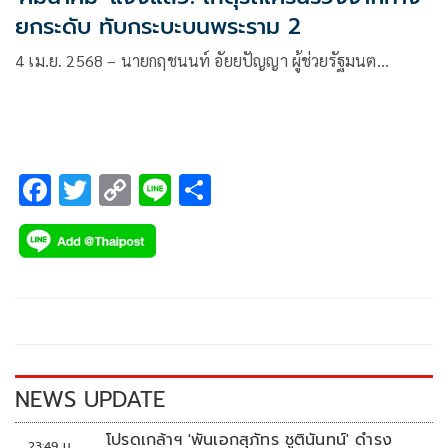
ยกระดับ ทับกระบะบนพระราม 2
4 เม.ย. 2568 – นายกฤชนนท์ อัยยปัญญา ผู้ช่วยรัฐมนต…
F
T
C
Li
S
ac
wi
o
n
h
e
tt
p
e
ar
b
er
y
e
o
Li
o
n
k
k
NEWS UPDATE
โปรดเกล้าฯ 'พันเอกสุภัทร ชูตินันทน์' ดำรง
23:49 น.