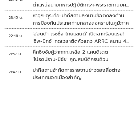
ตำแหน่งนายทหารปฏิบัติการฯ-พระราชทานยศ
'พลตรี'
ซาอุฯ-ตุรเคีย-ปากีสถานลงนามข้อตกลงด้าน
23:45 น.
การป้องกันประเทศท่ามกลางสงครามในภูมิภาค
'ฮอนด้า เรซซิ่ง ไทยแลนด์' เปิดฉากร้อนแรง!
22:46 น.
'ชิพ-มิกซ์' กดเวลาติดหัวแถว ARRC สนาม 4
ที่มัลดาลิกา
ศึกชิงชัยผู้ว่ากกท.เหลือ 2 แคนดิเดต
21:57 น.
'โปรดปราน-มีชัย' คุณสมบัติครบถ้วน
ปากีสถานจำกัดการรายงานข่าวของสื่อต่าง
21:47 น.
ประเทศนอกเมืองสำคัญ