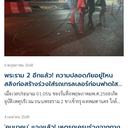
6 พฤษภาคม 2568
พระราม 2 อีกแล้ว! ความปลอดภัยอยู่ไหน
สลิงก่อสร้างร่วงใส่รถเทรลเลอร์ก่อนฟาดใส
รถกระบะหน้าพังยับ
เมื่อเวลประมาณ 01.05น ของวันที่6พฤษภาคมพ.ศ.2568เกิด
อุบัติเหตุบริเวณ ถนนพระราม 2 ขาเข้ากรุงเทพมหานคร ใกล้
เซ็นทรัลมหาชัย
4 เมษายน 2568
'คมนาคม' แจงแล้ว! เหตุรถเครนร่วงจากทาง