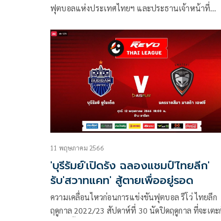
ฟุตบอลแห่งประเทศไทยฯ และประธานเจ้าหน้าที่
บริหาร บริษัท ไทยลีก จำกัด เป็นประธานพิธีมอบถ้วย
และเงินรางวัลแชมป์ฟุตบอลไทยลีก 2 ประจำฤดูกาล
2023/24 ให้แก่ สโมสรนครราชสีมา มาสด้า เอฟซี
ท่ามกลางแฟนบอล 24,556 คน พร้อมรับเงินรางวัล
5,000,000 บาท และ สิทธิ์เลื่อนชั้นสู่ศึกรีโว่ ไทยลีก
ฤดูกาล 2024/25
11 พฤษภาคม 2566
'บุรีรัมย์'เปิดรัง ฉลองแชมป์'ไทยลีก'
รับ'สวาทแคท' สู้ตายเพื่ออยู่รอด
ความเคลื่อนไหวก่อนการแข่งขันฟุตบอล รีโว่ ไทยลีก
ฤดูกาล 2022/23 สัปดาห์ที่ 30 นัดปิดฤดูกาล ที่จะเตะ