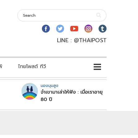
LINE : @THAIPOST
พ์
ไทยโพสต์ ทีวี
มองมุมสูง
จำเขามาเล่าให้ฟัง : เมื่อเราอายุ
80 ปี