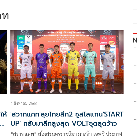
คท
N
4 สิงหาคม 2566
ให้
'สวาทแคท'ลุยไทยลีก2 ชูสโลแกน'START
56
UP' กลับมาลีกสูงสุด VOLTชุดสุดว้าว
“สวาทแคท” สโมสรนครราชสีมา มาสด้า เอฟซี ประกาศ