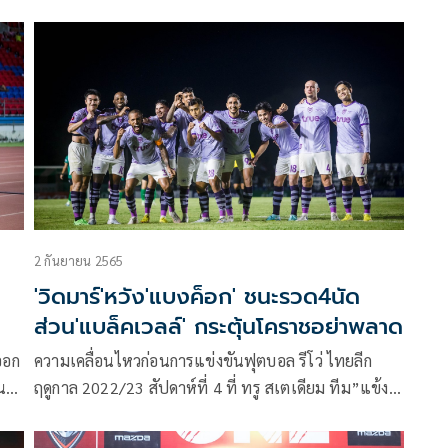
เปิด
ในช่วงที่เหลือของซีซั่น 2022-23 โดยจะมี ทวีศักดิ์ โมรา
2
ศิลป์ และ เมธี ทวีกุลกาญจน์ เป็นทีมงานสำคัญ เพื่อพา
AY
ทีมมุ่งสู่เป้าหมาย
2 กันยายน 2565
'วิดมาร์'หวัง'แบงค็อก' ชนะรวด4นัด
ส่วน'แบล็คเวลล์' กระตุ้นโคราชอย่าพลาด
ออก
ความเคลื่อนไหวก่อนการแข่งขันฟุตบอล รีโว่ ไทยลีก
น
ฤดูกาล 2022/23 สัปดาห์ที่ 4 ที่ ทรู สเตเดียม ทีม”แข้ง
ม
เทพ”ทรู แบงค็อก ยูไนเต็ด จ่าฝูง เปิดบ้านพบกับ”สวาท
แคท” นครราชสีมา มาสด้า เอฟซี ในวันที่ 3 กันยายน