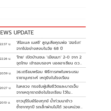
EWS UPDATE
'ลิโอเนล เมสซี' สูญเสียคุณพ่อ 'ฮอร์เก'
22:37 น.
จากไปอย่างสงบในวัย 68 ปี
'ไทย' เปิดบ้านชนะ 'เมียนมา' 2-0 จาก 2
22:26 น.
จุดโทษ เข้ารอบรองฯ บอลอาเซียน ดวล
'สิงคโปร์'
วธ.เตรียมพร้อม พิธีการศพในพระบรม
20:59 น.
ราชานุเคราะห์ เหตุยิงในโรงเรียน
ในหลวง ทรงรับผู้เสียชีวิตและบาดเจ็บ
20:27 น.
จากเหตุกราดยิงในโรงเรียน ไว้ใน
พระบรมราชานุเคราะห์
ชาวบุรีรัมย์ร้องทุกข์ น้ำท่วมนาข้าว
20:13 น.
ซ้ำซากทุกปี รถเล็กผ่านไม่ได้ วอนหน่วย