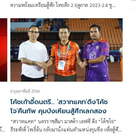
ความพร้อมเตรียมสู้ศึก ไทยลีก 2 ฤดูกาล 2023-24 ชู
สโลแกน “START UP” กลับมาสู้ ก้าวสู่ไทยลีก ที่ Korat
Hall ชั้น 4 ห้างสรรพสินค้าเซ็นทรัลโคราช เมื่อวันที่ วันที่
4 สิงหาคม 2566 พร้อมเปิดตัวขุนพลสวาทแคท และเผย
โฉมชุดแข่งขันใหม่ ภายใต้แบรนด์ “VOLT” ซึ่งเป็น
บริษัทผู้ผลิตและจำหน่ายผลิตภัณฑ์ ชุดออกกำลังกาย
มาตราฐานระดับสากล รวมถึงผู้สนับสนุนทีม
6 กุมภาพันธ์ 2566
โค้ชเก้าอี้ดนตรี... 'สวาทแคท'ดึง'โค้ช
โจ'คืนทัพ คุมบังเหียนสู้ศึกเลกสอง
“สวาทแคท” นครราชสีมา มาสด้า เอฟซี ดึง “โค้ชโจ”
กัน
ธีระศักดิ์ โพธิ์อ้น กลับมานั่งแท่นตำแหน่งกุนซือ เพื่อสู้ศึก