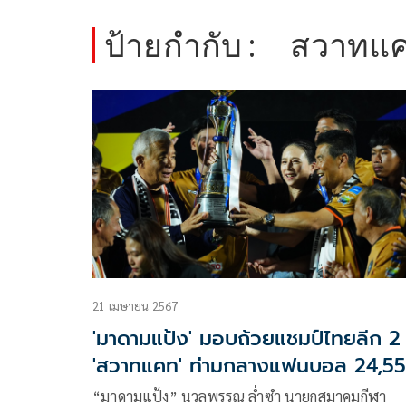
ป้ายกำกับ :
สวาทแ
21 เมษายน 2567
'มาดามแป้ง' มอบถ้วยแชมป์ไทยลีก 2 
'สวาทแคท' ท่ามกลางแฟนบอล 24,5
คน
“มาดามแป้ง” นวลพรรณ ล่ำซำ นายกสมาคมกีฬา