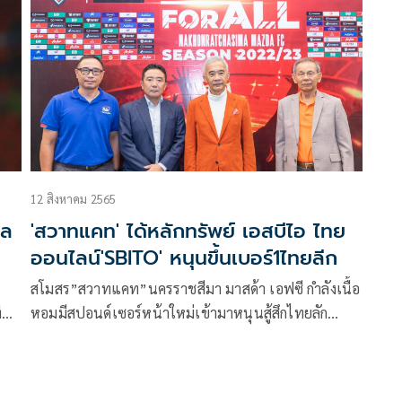
2565 เวลา 18.00 น. โดยทีมแข้งเทพ ที่ยังชนะรวดและ
ยังไม่เสียประตูเลย และต้องเจอกับ สวาทแคท ที่มี 4
คะแนน หลังผ่านสามนัด
12 สิงหาคม 2565
ูล
'สวาทแคท' ได้หลักทรัพย์ เอสบีไอ ไทย
ออนไลน์'SBITO' หนุนขึ้นเบอร์1ไทยลีก
สโมสร”สวาทแคท”นครราชสีมา มาสด้า เอฟซี กำลังเนื้อ
ี
หอมมีสปอนด์เซอร์หน้าใหม่เข้ามาหนุนสู้สึกไทยลัก
เอฟ
ฤดูกาล 2022-23 หลายราย ล่าสุด บริษัทหลักทรัพย์ เอสบี
ดสด
ไอ ไทย ออนไลน์ จำกัด หรือ SBITO ผู้ให้บริการธุรกิจนาย
1-2
หน้าซื้อขายหลักทรัพย์แบบออนไลน์ชั้นนำของไทยและ