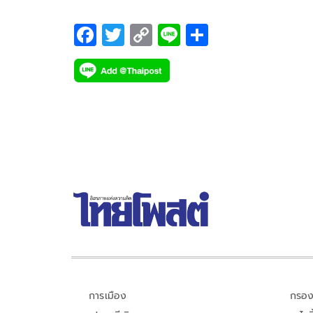
ส่วน “ต่อพิฆาต” ประเดิมไทยลีก ได้อย่างสวยหรู ด้ว
บุกไปชนะ สุโขทัย เอฟซี 3-0
F
T
C
Li
S
ac
wi
o
n
h
e
tt
p
e
ar
b
er
y
e
o
Li
o
n
k
k
การเมือง
กรอง