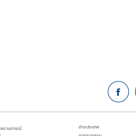
ยการ
เบอร์ 1 ด้านการเทรดผ่านระบบออนไลน์ในประเทศญี่ปุ่น
โดดร่วมสนับสนุนอย่างเป็นทางการ เป้าหมาย เพื่อก้าวสู่
ความเป็นหนึ่งในการแข่งขันไทยลีก
ต่างประเทศ
สถานการณ์
อาชญากรรม