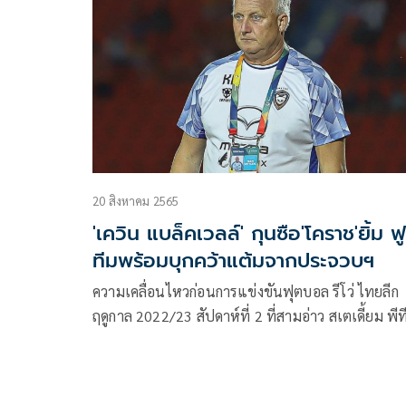
20 สิงหาคม 2565
'เควิน แบล็คเวลล์' กุนซือ'โคราช'ยิ้ม ฟ
ทีมพร้อมบุกคว้าแต้มจากประจวบฯ
ความเคลื่อนไหวก่อนการแข่งขันฟุตบอล รีโว่ ไทยลีก
ฤดูกาล 2022/23 สัปดาห์ที่ 2 ที่สามอ่าว สเตเดี้ยม พีท
ประจวบ เอฟซี เปิดบ้านพบกับ นครราชสีมา มาสด้า 
ซี ในวันที่ 21 สิงหาคม 2565 เวลา 18.00 น. ถ่ายทอ
ทาง “สวาทแคท” เปิดบ้านพ่าย บุรีรัมย์ ยูไนเต็ด มา 