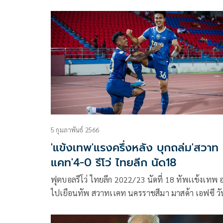
พร้อมทั้งหมด 8 คู่ สำหรับคู่ระหว่าง บุรีรัมย์ ยูไนเต็ด 
บ้านพบกับ นครราชสีมา มาสด้า เอฟซี ในวันศุกร์ที่ 1
พฤษภาคม 2566 เวลา 18.00 น. ถ่ายทอดสด AIS PL
5 กุมภาพันธ์ 2566
'แข้งเทพ'แรงครึ่งหลัง บุกถล่ม'สวาท
แคท'4-0 รีโว่ ไทยลีก นัด18
ฟุตบอลรีโว่ ไทยลีก 2022/23 นัดที่ 18 ทัพเเข้งเทพ 
ไปเยือนทัพ สวาทเเคท นครราชสีมา มาสด้า เอฟซี วั
อาทิตย์ที่ 5 กุมภาพันธ์ 2566 เวลา 17.30 น. ณ สนา
กีฬาเฉลิมพระเกียรติ 80 พรรษา