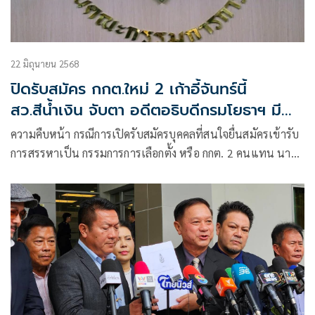
22 มิถุนายน 2568
ปิดรับสมัคร กกต.ใหม่ 2 เก้าอี้จันทร์นี้
สว.สีน้ำเงิน จับตา อดีตอธิบดีกรมโยธาฯ มี
ลุ้น
ความคืบหน้า กรณีการเปิดรับสมัครบุคคลที่สนใจยื่นสมัครเข้ารับ
การสรรหาเป็น กรรมการการเลือกตั้ง หรือ กกต. 2 คนแทน นาย
อิทธิพร บุญประคอง ประธาน กกต. และนายสันทัด ศิริอนันต์
ไพบูลย์ กรรมการกกต.ที่จะหมดวาระการดำรงตำแหน่งในเดือน
สิงหาคมนี้