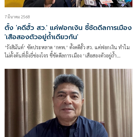
7 มีนาคม 2568
ตั้ง 'คดีฮั้ว สว.' แค่ฟอกเงิน ชี้ชัดดีลการเมือง
'เสือสองตัวอยู่ถ้ำเดียวกัน'
‘รังสิมันต์’ ซัดประหลาด ‘กคพ.’ ตั้งคดีฮั้ว สว. แค่ฟอกเงิน ทำไม
ไม่ตั้งต้นที่อั้งยี่ซ่องโจร ชี้ชัดดีลการเมือง ‘เสือสองตัวอยู่ถ้ำ
เดียวกัน’ ข้องใจ กกต. ดึงคดีอืด