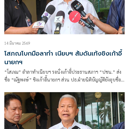
14 มีนาคม 2569
โสภณโบกมือลาทำ เนียบฯ ส้มดันเท้งชิงเก้าอี้
นายกฯ
“โสภณ” อำลาทำเนียบฯ รอนั่งเก้าอี้ประธานสภาฯ “ปชน.” ส่ง
ชื่อ “ณัฐพงษ์” ชิงเก้าอี้นายกฯ ส่วน ปธ.ฝ่ายนิติบัญญัติยังอุบชื่อ
“ภคมน” ลั่นค้านแบบไม่ออมมือแน่ ด้าน “ปชป.”