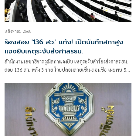
8 สิงหาคม 2568
ร้องสอย '136 สว.' แท้ง! เปิดบันทึกสภาสูง
แจงยิบเหตุระงับส่งศาลรธน.
สำนักงานเลขาธิการวุฒิสภาแจงยิบ เหตุระงับคำร้องส่งศาลรธน.
สอย 136 สว. หลัง 3 ราย โวยปลอมลายเซ็น-ถอนชื่อ เผยพบ 5
ชื่อไม่ตรงที่เคยลงไว้