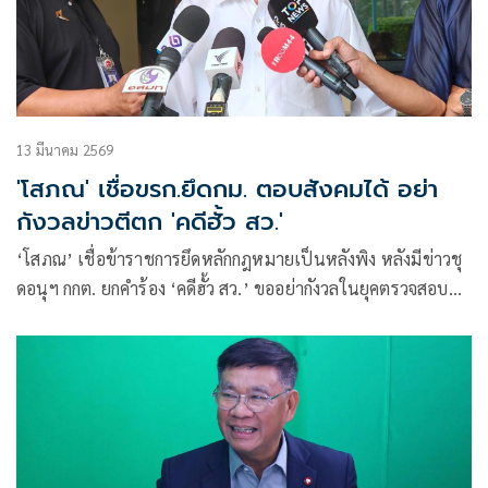
13 มีนาคม 2569
'โสภณ' เชื่อขรก.ยึดกม. ตอบสังคมได้ อย่า
กังวลข่าวตีตก 'คดีฮั้ว สว.'
‘โสภณ’ เชื่อข้าราชการยึดหลักกฎหมายเป็นหลังพิง หลังมีข่าวชุ
ดอนุฯ กกต. ยกคำร้อง ‘คดีฮั้ว สว.’ ขออย่ากังวลในยุคตรวจสอบ
ต้องตอบคำถามสังคมได้