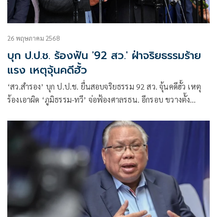
26 พฤษภาคม 2568
บุก ป.ป.ช. ร้องฟัน '92 สว.' ฝ่าจริยธรรมร้าย
แรง เหตุจุ้นคดีฮั้ว
‘สว.สำรอง’ บุก ป.ป.ช. ยื่นสอบจริยธรรม 92 สว. จุ้นคดีฮั้ว เหตุ
ร้องเอาผิด ‘ภูมิธรรม-ทวี’ จ่อฟ้องศาลรธน. อีกรอบ ขวางตั้ง
องค์กรอิสระ