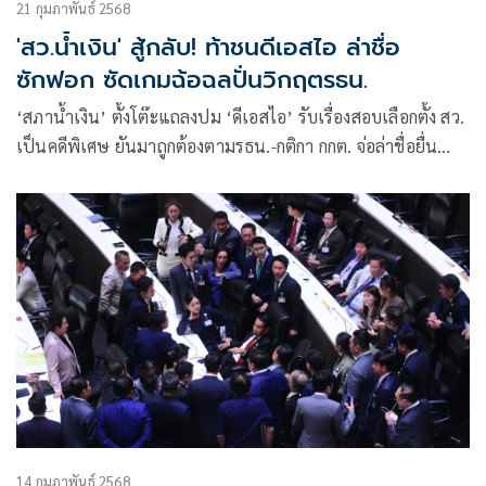
21 กุมภาพันธ์ 2568
'สว.น้ำเงิน' สู้กลับ! ท้าชนดีเอสไอ ล่าชื่อ
ซักฟอก ซัดเกมฉ้อฉลปั่นวิกฤตรธน.
‘สภาน้ำเงิน’ ตั้งโต๊ะแถลงปม ‘ดีเอสไอ’ รับเรื่องสอบเลือกตั้ง สว.
เป็นคดีพิเศษ ยันมาถูกต้องตามรธน.-กติกา กกต. จ่อล่าชื่อยื่น
อภิปรายไม่ไว้วางใจ ซัดแรงเกมฉ้อฉลปลุกปั่นวิกฤตรธน.
14 กุมภาพันธ์ 2568