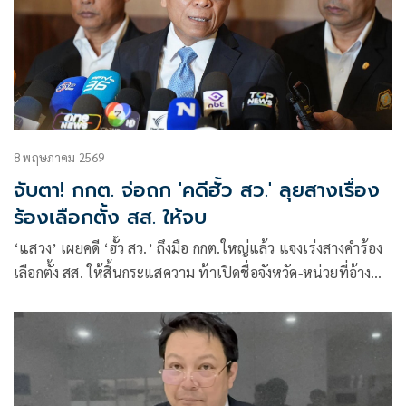
8 พฤษภาคม 2569
จับตา! กกต. จ่อถก 'คดีฮั้ว สว.' ลุยสางเรื่อง
ร้องเลือกตั้ง สส. ให้จบ
‘แสวง’ เผยคดี ‘ฮั้ว สว.’ ถึงมือ กกต.ใหญ่แล้ว แจงเร่งสางคำร้อง
เลือกตั้ง สส. ให้สิ้นกระแสความ ท้าเปิดชื่อจังหวัด-หน่วยที่อ้าง
คะแนนไม่ครบ