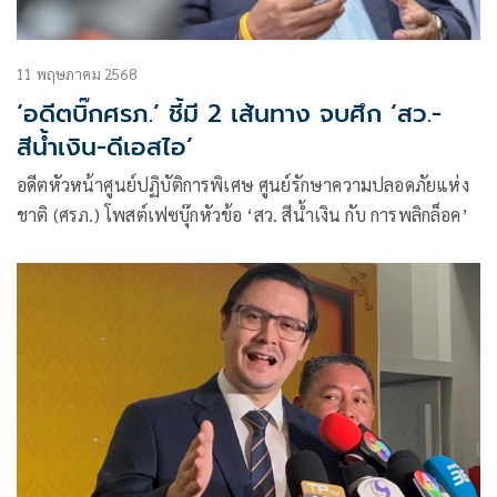
11 พฤษภาคม 2568
‘อดีตบิ๊กศรภ.’ ชี้มี 2 เส้นทาง จบศึก ‘สว.-
สีน้ำเงิน-ดีเอสไอ’
อดีตหัวหน้าศูนย์ปฏิบัติการพิเศษ ศูนย์รักษาความปลอดภัยแห่ง
ชาติ (ศรภ.) โพสต์เฟซบุ๊กหัวข้อ ‘สว. สีน้ำเงิน กับ การพลิกล็อค’