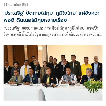
24 กุมภาพันธ์ 2568
'ประเสริฐ' ปัดเกมไล่ทุบ 'ภูมิใจไทย' แค่จังหวะ
พอดี ดินเนอร์มีคุยหลายเรื่อง
‘ประเสริฐ’ ขออย่ามองเกมการเมืองไล่ทุบ ‘ภูมิใจไทย’ อาจเป็น
จังหวะพอดี ย้ำมั่นใจรัฐบาลอยู่ครบวาระ เชื่อดินเนอร์พรรคร่วมมี
คุยหลายเรื่อง