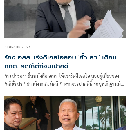
3 เมษายน 2569
ร้อง อสส. เร่งดีเอสไอสอบ 'ฮั้ว สว.' เตือน
กกต. คิดให้ดีก่อนเป่าคดี
‘สว.สำรอง’ ยื่นหนังสือ อสส. ให้เร่งรัดดีเอสไอ สอบผู้เกี่ยวข้อง
‘คดีฮั้ว สว.’ ฝากถึง กกต. คิดดี ๆ หากจะเป่าคดีนี้ ระบุหลักฐานมัด
เเน่น มั่นใจหากถึงศาลไม่รอดแน่