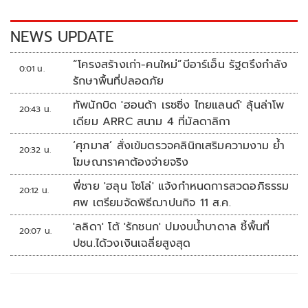
o
n
k
k
NEWS UPDATE
“โครงสร้างเก่า-คนใหม่”บีอาร์เอ็น รัฐตรึงกำลัง
0:01 น.
รักษาพื้นที่ปลอดภัย
ทัพนักบิด 'ฮอนด้า เรซซิ่ง ไทยแลนด์' ลุ้นล่าโพ
20:43 น.
เดียม ARRC สนาม 4 ที่มัลดาลิกา
‘ศุภมาส’ สั่งเข้มตรวจคลินิกเสริมความงาม ย้ำ
20:32 น.
โฆษณาราคาต้องจ่ายจริง
พี่ชาย 'ฮลุน โซโล่' แจ้งกำหนดการสวดอภิธรรม
20:12 น.
ศพ เตรียมจัดพิธีฌาปนกิจ 11 ส.ค.
'ลลิดา' โต้ 'รักชนก' ปมงบน้ำบาดาล ชี้พื้นที่
20:07 น.
ปชน.ได้วงเงินเฉลี่ยสูงสุด