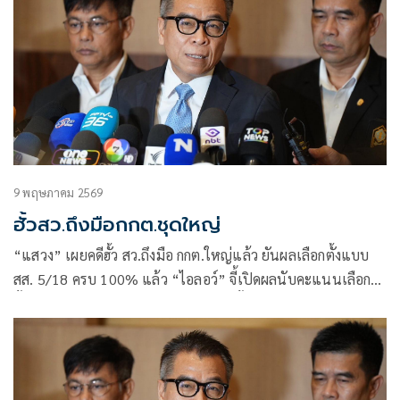
9 พฤษภาคม 2569
ฮั้วสว.ถึงมือกกต.ชุดใหญ่
“แสวง” เผยคดีฮั้ว สว.ถึงมือ กกต.ใหญ่แล้ว ยันผลเลือกตั้งแบบ
สส. 5/18 ครบ 100% แล้ว “ไอลอว์” จี้เปิดผลนับคะแนนเลือก
ตั้ง-ประชามติรายหน่วย “ยิ่งชีพ” ขู่คดีฮั้วหาก กกต.สั่งไม่ฟ้องเจอ
ร้องแน่