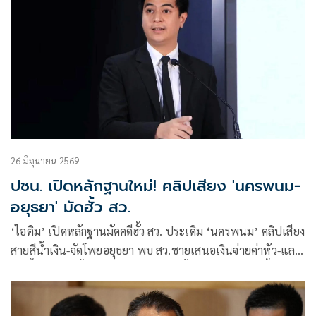
26 มิถุนายน 2569
ปชน. เปิดหลักฐานใหม่! คลิปเสียง 'นครพนม-
อยุธยา' มัดฮั้ว สว.
‘ไอติม’ เปิดหลักฐานมัดคดีฮั้ว สว. ประเดิม ‘นครพนม’ คลิปเสียง
สายสีน้ำเงิน-จัดโพยอยุธยา พบ สว.ชายเสนอเงินจ่ายค่าหัว-แลก
เก้าอี้ผู้ช่วย ลั่นทิ้งพ่อแม่เห็นเยอะ แต่ทิ้งเงินไม่เคยเห็น จี้ กกต.
เลิกดองส่งศาลเถอะ