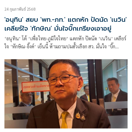
24 กุมภาพันธ์ 2568
'อนุทิน' สยบ 'พท.-ภท.' แตกหัก ปัดนัด 'เนวิน'
เคลียร์ใจ 'ทักษิณ' มั่นใจบิ๊กเกรียงเอาอยู่
‘อนุทิน’ โต้ ‘เพื่อไทย-ภูมิใจไทย’ แตกหัก ปัดนัด ‘เนวิน’ เคลียร์
ใจ ‘ทักษิณ-อิ๊งค์’ เย็นนี้ ห้ามถามปมฮั้วเลือก สว. มั่นใจ ‘บิ๊ก
เกรียง’ เอาอยู่ เมินสมการดึง ปชน. เสียบแทน ภท.