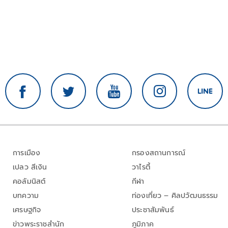
การเมือง
กรองสถานการณ์
เปลว สีเงิน
วาไรตี้
คอลัมนิสต์
กีฬา
บทความ
ท่องเที่ยว – ศิลปวัฒนธรรม
เศรษฐกิจ
ประชาสัมพันธ์
ข่าวพระราชสำนัก
ภูมิภาค