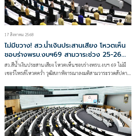
17 สิงหาคม 2568
ไม่มีขวาง! สว.น้ำเงินประสานเสียง โหวตเห็น
ชอบร่างพรบ.งบฯ69 สามวาระช่วง 25-26
ส.ค.นี้
สว.สีน้ำเงินประสานเสียง โหวตเห็นชอบร่างพรบ.งบฯ 69 ไม่มี
เซอร์ไพรส์โหวตคว่ำ วุฒิสภาพิจารณาลงมติสามวาระรวดสัปดาห์
ถัดไป 25-26 ส.ค.