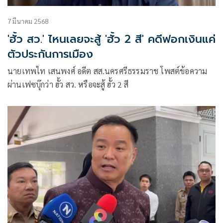
7 มีนาคม 2568
'ฮั้ว สว.' ไหนเลยจะสู้ 'ฮั้ว 2 สี' คดีฟอกเงินแค่
ตัวประกันการเมือง
นายเทพไท เสนพงศ์ อดีต สส.นครศรีธรรมราช โพสต์ข้อความ
ผ่านเฟซบุ๊กว่า ฮั้ว สว. หรือจะสู้ ฮั้ว 2 สี