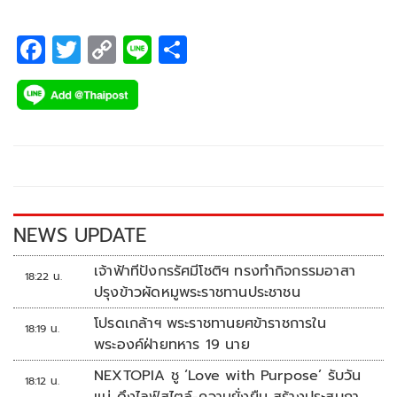
F
T
C
Li
S
ac
wi
o
n
h
e
tt
p
e
ar
b
er
y
e
o
Li
o
n
k
k
NEWS UPDATE
เจ้าฟ้าทีปังกรรัศมีโชติฯ ทรงทำกิจกรรมอาสา
18:22 น.
ปรุงข้าวผัดหมูพระราชทานประชาชน
โปรดเกล้าฯ พระราชทานยศข้าราชการใน
18:19 น.
พระองค์ฝ่ายทหาร 19 นาย
NEXTOPIA ชู ‘Love with Purpose’ รับวัน
18:12 น.