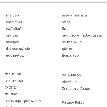
การเมือง
กรองสถานการณ์
เปลว สีเงิน
วาไรตี้
คอลัมนิสต์
กีฬา
บทความ
ท่องเที่ยว – ศิลปวัฒนธรรม
เศรษฐกิจ
ประชาสัมพันธ์
ข่าวพระราชสำนัก
ภูมิภาค
หนังสือพิมพ์
สิ่งแวดล้อม
ต่างประเทศ
PR & PRESS
อาชญากรรม
เกี่ยวกับเรา
X-CITE
ติดต่อและ สนับสนุน
ยานยนต์
สาธารณสุข-คุณภาพชีวิต
Privacy Policy