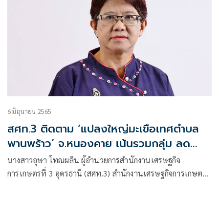
6 มิถุนายน 2565
สศท.3 ติดตาม ‘แปลงใหญ่มะเขือเทศตำบล
พานพร้าว’ จ.หนองคาย เน้นรวมกลุ่ม ลด
ต้นทุน เพิ่มผลผลิต
นางสาวอุษา โทณผลิน ผู้อำนวยการสำนักงานเศรษฐกิจ
การเกษตรที่ 3 อุดรธานี (สศท.3) สำนักงานเศรษฐกิจการเกษตร
(สศก.) เปิดเผยถึงผลการดำเนินงานของ