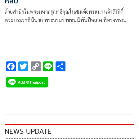
ศิลป์'
ด้วยสำนึกในพระมหากรุณาธิคุณในสมเด็จพระนางเจ้าสิริกิติ์
พระบรมราชินีนาถ พระบรมราชชนนีพันปีหลวง ที่ทรงพระ
วิริยะอุตสาหะปฏิบัติพระราชกรณียกิจยาวนานกว่า 6 ทศวรรษ
ในการส่งเสริมและพัฒนาผ้าไทยสิ่งทอของจากภูมิปัญญาท้องถิ่น
ที่เกือบสูญหายให้กลับมาเป็นอาภรณ์อันทรงคุณค่า เป็นมรดก
ภูมิปัญญาทางวัฒนธรรมที่คนไทยและคนทั่วโลกยอมรับ
F
T
C
Li
S
ac
wi
o
n
h
e
tt
p
e
ar
b
er
y
e
o
Li
o
n
k
k
NEWS UPDATE