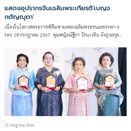
แสดงอุปรากรจีนเฉลิมพระเกียรติ'เบญจ
กตัญญุตา'
เนื่องในโอกาสพระราชพิธีมหามงคลเฉลิมพระชนมพรรษา 6
รอบ 28 กรกฎาคม 2567 คุณหญิงณัฐิกา วัธนเวคิน อังอุบลกุล
ประธานสหพันธ์สมาคมสตรีนักธุรกิจและวิชาชีพแห่ง
ประเทศไทยในพระบรมราชินูปถัมภ์ มีความมุ่งมั่นจจัดแสดง
อุปรากรจีนชุด 24 ยอดกตัญญู
23 กรกฎาคม 2566