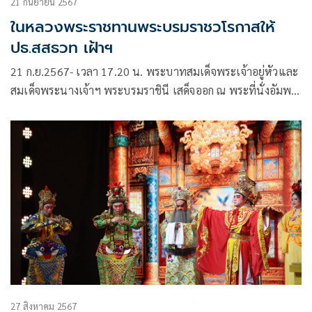
21 กันยายน 2567
ในหลวงพระราชทานพระบรมราชวโรกาสให้
ปธ.สสธวท เฝ้าฯ
21 ก.ย.2567- เวลา 17.20 น. พระบาทสมเด็จพระเจ้าอยู่หัวและ
สมเด็จพระนางเจ้าฯ พระบรมราชินี เสด็จออก ณ พระที่นั่งอัมพร
สถาน พระราชวังดุสิต พระราชทานพระบรมราชวโรกาสให้คุณ
หญิงณัฐิกา วัธนเวคิน อังอุบลกุล ประธานสหพันธ์สมาคมสตรีนัก
ธุรกิจและวิชาชีพแห่งประเทศไทยในพระบรมราชินูปถัมภ์
27 สิงหาคม 2567