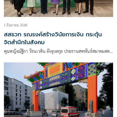
1 กันยายน 2568
สสธวท รณรงค์สร้างวินัยการเงิน กระตุ้น
จิตสำนึกในสังคม
คุณหญิงณัฐิกา วัธนเวคิน อังอุบลกุล ประธานสหพันธ์สมาคมสต…