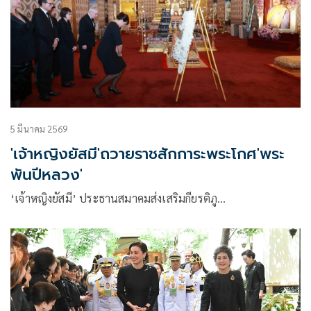
5 มีนาคม 2569
'เจ้าหญิงยัสมี'ถวายราชสักการะพระโกศ'พระ
พันปีหลวง'
‘เจ้าหญิงยัสมี’ ประธานสมาคมส่งเสริมกียรติภู…