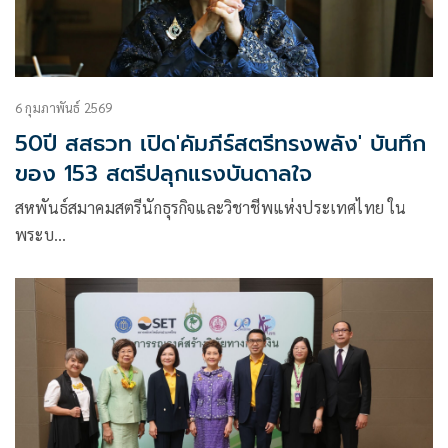
6 กุมภาพันธ์ 2569
50ปี สสธวท เปิด'คัมภีร์สตรีทรงพลัง' บันทึก
ของ 153 สตรีปลุกแรงบันดาลใจ
สหพันธ์สมาคมสตรีนักธุรกิจและวิชาชีพแห่งประเทศไทย ใน
พระบ…