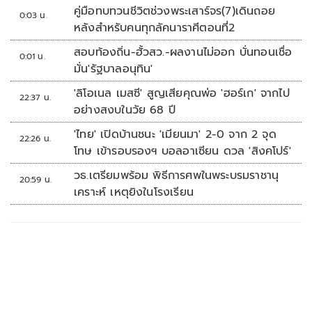
คู่มือทบทวนชีวิตช่วงพระเสาร์จร(7)เดินถอย
0:03 น.
หลังสำหรับคนทุกลัคนาราศีตอนที่2
สอบท้องถิ่น-ฮั้วสว.-ผลงานไม่ออก บั่นทอนเชื่อ
0:01 น.
มั่น'รัฐบาลอนุทิน'
'ลิโอเนล เมสซี' สูญเสียคุณพ่อ 'ฮอร์เก' จากไป
22:37 น.
อย่างสงบในวัย 68 ปี
'ไทย' เปิดบ้านชนะ 'เมียนมา' 2-0 จาก 2 จุด
22:26 น.
โทษ เข้ารอบรองฯ บอลอาเซียน ดวล 'สิงคโปร์'
วธ.เตรียมพร้อม พิธีการศพในพระบรมราชานุ
20:59 น.
เคราะห์ เหตุยิงในโรงเรียน