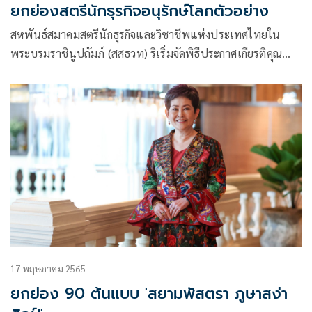
ยกย่องสตรีนักธุรกิจอนุรักษ์โลกตัวอย่าง
สหพันธ์สมาคมสตรีนักธุรกิจและวิชาชีพแห่งประเทศไทยใน
พระบรมราชินูปถัมภ์ (สสธวท) ริเริ่มจัดพิธีประกาศเกียรติคุณ
รางวัลสหพันธ์ฯ มาอย่างต่อเนื่อง เพื่อยกย่อง เชิดชู สตรีนักธุรกิจ
และนักวิชาชีพที่ประสบความสำเร็จให้เป็นแบบอย่างที่ดีแก่รุ่น
ต่อไป และเป็นแรงบันดาลใจแก่สตรีผู้ประกอบธุรกิจและนัก
วิชาชีพรุ่นใหม่
17 พฤษภาคม 2565
ยกย่อง 90 ต้นแบบ 'สยามพัสตรา ภูษาสง่า