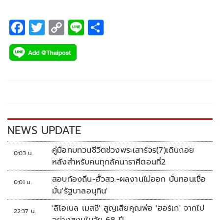
วางเฉย เตรียมใช้มาตรการทางกฎหมายขั้นเด็ดขาดหากพบพิรุธ
ทุจริต
F
T
C
Li
S
ac
wi
o
n
h
e
tt
p
e
ar
b
er
y
e
o
Li
o
n
k
k
NEWS UPDATE
คู่มือทบทวนชีวิตช่วงพระเสาร์จร(7)เดินถอย
0:03 น.
หลังสำหรับคนทุกลัคนาราศีตอนที่2
สอบท้องถิ่น-ฮั้วสว.-ผลงานไม่ออก บั่นทอนเชื่อ
0:01 น.
มั่น'รัฐบาลอนุทิน'
'ลิโอเนล เมสซี' สูญเสียคุณพ่อ 'ฮอร์เก' จากไป
22:37 น.