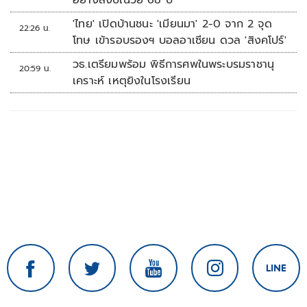
อย่างสงบในวัย 68 ปี
'ไทย' เปิดบ้านชนะ 'เมียนมา' 2-0 จาก 2 จุด
22:26 น.
โทษ เข้ารอบรองฯ บอลอาเซียน ดวล 'สิงคโปร์'
วธ.เตรียมพร้อม พิธีการศพในพระบรมราชานุ
20:59 น.
เคราะห์ เหตุยิงในโรงเรียน