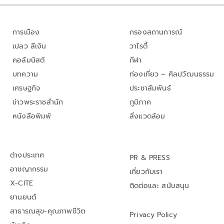
การเมือง
กรองสถานการณ์
เปลว สีเงิน
วาไรตี้
คอลัมนิสต์
กีฬา
บทความ
ท่องเที่ยว – ศิลปวัฒนธรรม
เศรษฐกิจ
ประชาสัมพันธ์
ข่าวพระราชสำนัก
ภูมิภาค
หนังสือพิมพ์
สิ่งแวดล้อม
ต่างประเทศ
PR & PRESS
อาชญากรรม
เกี่ยวกับเรา
X-CITE
ติดต่อและ สนับสนุน
ยานยนต์
สาธารณสุข-คุณภาพชีวิต
Privacy Policy