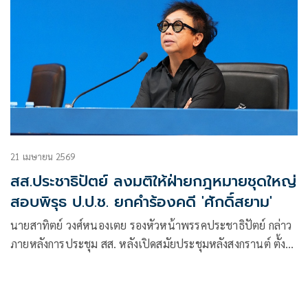
21 เมษายน 2569
สส.ประชาธิปัตย์ ลงมติให้ฝ่ายกฎหมายชุดใหญ่
สอบพิรุธ ป.ป.ช. ยกคำร้องคดี 'ศักดิ์สยาม'
นายสาทิตย์ วงศ์หนองเตย รองหัวหน้าพรรคประชาธิปัตย์ กล่าว
ภายหลังการประชุม สส. หลังเปิดสมัยประชุมหลังสงกรานต์ ตั้ง
โต๊ะสอบพิรุธกรณี ป.ป.ช. ยกคำร้องอดีตรมว.คมนาคม ปมผล
ประโยชน์ทับซ้อน ชี้มติสวนทางคำวินิจฉัยศาลรัฐธรรมนูญที่เคย
ชี้มูลเรื่องเส้นทางการเงินผิดปกติ ยันพรรคในฐานะฝ่ายค้านไม่