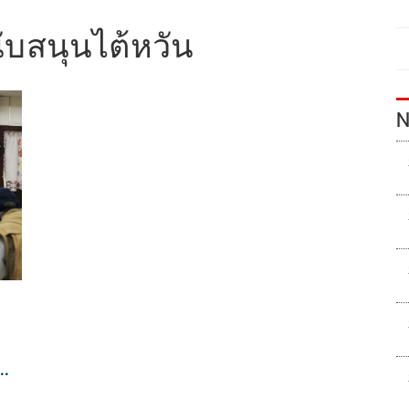
ับสนุนไต้หวัน
N