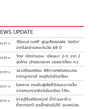
EWS UPDATE
'ลิโอเนล เมสซี' สูญเสียคุณพ่อ 'ฮอร์เก'
22:37 น.
จากไปอย่างสงบในวัย 68 ปี
'ไทย' เปิดบ้านชนะ 'เมียนมา' 2-0 จาก 2
22:26 น.
จุดโทษ เข้ารอบรองฯ บอลอาเซียน ดวล
'สิงคโปร์'
วธ.เตรียมพร้อม พิธีการศพในพระบรม
20:59 น.
ราชานุเคราะห์ เหตุยิงในโรงเรียน
ในหลวง ทรงรับผู้เสียชีวิตและบาดเจ็บ
20:27 น.
จากเหตุกราดยิงในโรงเรียน ไว้ใน
พระบรมราชานุเคราะห์
ชาวบุรีรัมย์ร้องทุกข์ น้ำท่วมนาข้าว
20:13 น.
ซ้ำซากทุกปี รถเล็กผ่านไม่ได้ วอนหน่วย