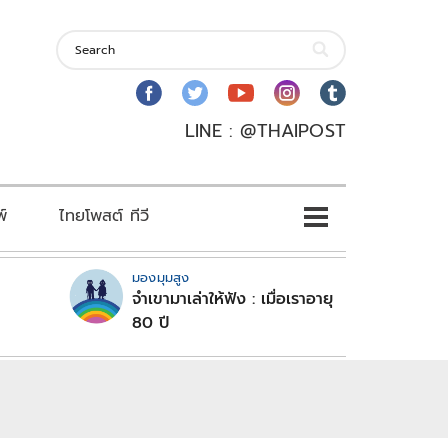
LINE : @THAIPOST
พ์
ไทยโพสต์ ทีวี
มองมุมสูง
จำเขามาเล่าให้ฟัง : เมื่อเราอายุ
80 ปี