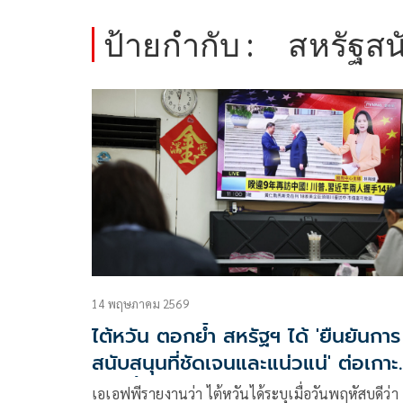
ป้ายกำกับ :
สหรัฐสน
14 พฤษภาคม 2569
ไต้หวัน ตอกย้ำ สหรัฐฯ ได้ 'ยืนยันการ
สนับสนุนที่ชัดเจนและแน่วแน่' ต่อเกาะ
แห่งนี้
เอเอฟพีรายงานว่า ไต้หวันได้ระบุเมื่อวันพฤหัสบดีว่า