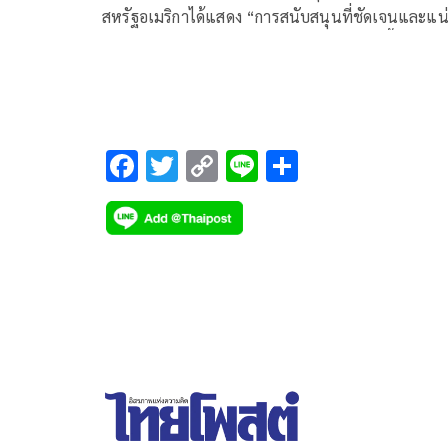
สหรัฐอเมริกาได้แสดง “การสนับสนุนที่ชัดเจนและแน
แน่” ต่อระบอบประชาธิปไตยของเกาะแห่งนี้ ในขณะท
ประธานาธิบดีโดนัลด์ ทรัมป์ แห่งสหรัฐฯ พบกับ
ประธานาธิบดีสี จิ้นผิง แห่งจีน ที่กรุงปักกิ่ง
F
T
C
Li
S
ac
wi
o
n
h
e
tt
p
e
ar
b
er
y
e
o
Li
o
n
k
k