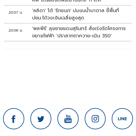
ศพ เตรียมจัดพิธีฌาปนกิจ 11 ส.ค.
'ลลิดา' โต้ 'รักชนก' ปมงบน้ำบาดาล ชี้พื้นที่
20:07 น.
ปชน.ได้วงเงินเฉลี่ยสูงสุด
'พลพีร์' ลุยชายแดนสุรินทร์ สั่งเร่งรัดโครงการ
20:06 น.
ขยายไฟฟ้า 'ปราสาทตาควาย-เนิน 350'