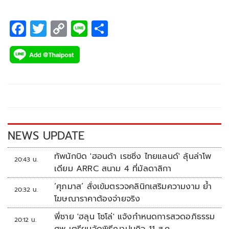
F
T
C
Li
S
ac
wi
o
n
h
e
tt
p
e
ar
b
er
y
e
o
Li
o
n
k
k
NEWS UPDATE
ทัพนักบิด 'ฮอนด้า เรซซิ่ง ไทยแลนด์' ลุ้นล่าโพ
20:43 น.
เดียม ARRC สนาม 4 ที่มัลดาลิกา
‘ศุภมาส’ สั่งเข้มตรวจคลินิกเสริมความงาม ย้ำ
20:32 น.
โฆษณาราคาต้องจ่ายจริง
พี่ชาย 'ฮลุน โซโล่' แจ้งกำหนดการสวดอภิธรรม
20:12 น.