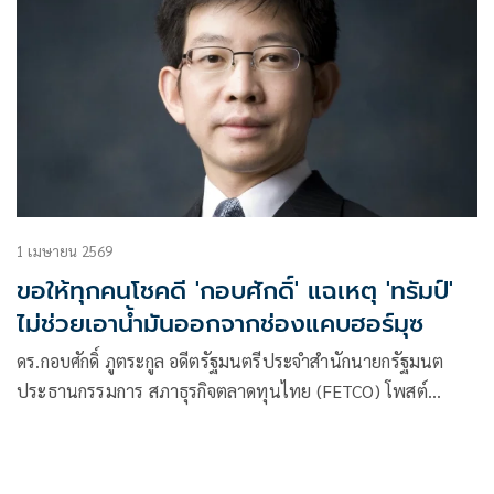
1 เมษายน 2569
ขอให้ทุกคนโชคดี 'กอบศักดิ์' แฉเหตุ 'ทรัมป์'
ไม่ช่วยเอาน้ำมันออกจากช่องแคบฮอร์มุซ
ดร.กอบศักดิ์ ภูตระกูล อดีตรัฐมนตรีประจำสำนักนายกรัฐมนต
ประธานกรรมการ สภาธุรกิจตลาดทุนไทย (FETCO) โพสต์
ข้อความว่า