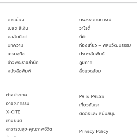
การเมือง
กรองสถานการณ์
เปลว สีเงิน
วาไรตี้
คอลัมนิสต์
กีฬา
บทความ
ท่องเที่ยว – ศิลปวัฒนธรรม
เศรษฐกิจ
ประชาสัมพันธ์
ข่าวพระราชสำนัก
ภูมิภาค
หนังสือพิมพ์
สิ่งแวดล้อม
ต่างประเทศ
PR & PRESS
อาชญากรรม
เกี่ยวกับเรา
X-CITE
ติดต่อและ สนับสนุน
ยานยนต์
สาธารณสุข-คุณภาพชีวิต
Privacy Policy