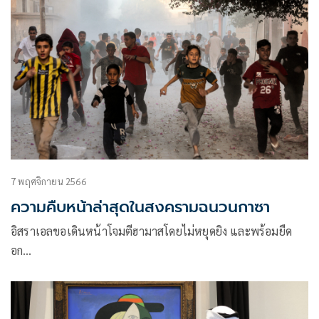
7 พฤศจิกายน 2566
ความคืบหน้าล่าสุดในสงครามฉนวนกาซา
อิสราเอลขอเดินหน้าโจมตีฮามาสโดยไม่หยุดยิง และพร้อมยืด
อก…