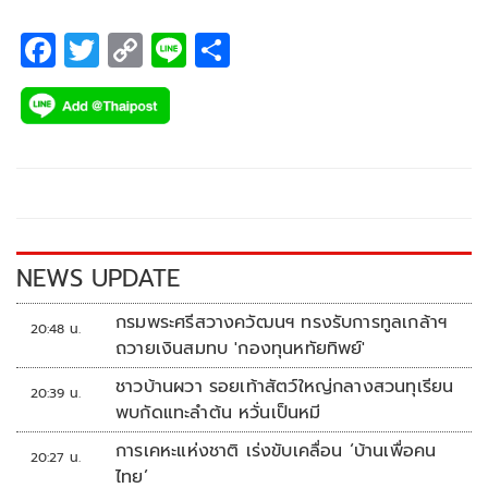
F
T
C
Li
S
ac
wi
o
n
h
e
tt
p
e
ar
b
er
y
e
o
Li
o
n
k
k
NEWS UPDATE
กรมพระศรีสวางควัฒนฯ ทรงรับการทูลเกล้าฯ
20:48 น.
ถวายเงินสมทบ 'กองทุนหทัยทิพย์'
ชาวบ้านผวา รอยเท้าสัตว์ใหญ่กลางสวนทุเรียน
20:39 น.
พบกัดแทะลำต้น หวั่นเป็นหมี
การเคหะแห่งชาติ เร่งขับเคลื่อน ‘บ้านเพื่อคน
20:27 น.
ไทย’