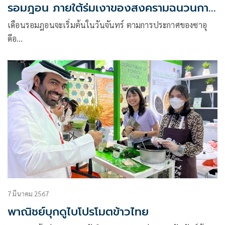
รอมฎอน ภายใต้ร่มเงาของสงครามฉนวนกา
ซา
เดือนรอมฎอนจะเริ่มต้นในวันจันทร์ ตามการประกาศของซาอุ
ดีอ…
7 มีนาคม 2567
พาณิชย์บุกดูไบโปรโมตข้าวไทย