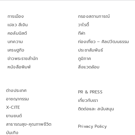
การเมือง
กรองสถานการณ์
เปลว สีเงิน
วาไรตี้
คอลัมนิสต์
กีฬา
บทความ
ท่องเที่ยว – ศิลปวัฒนธรรม
เศรษฐกิจ
ประชาสัมพันธ์
ข่าวพระราชสำนัก
ภูมิภาค
หนังสือพิมพ์
สิ่งแวดล้อม
ต่างประเทศ
PR & PRESS
อาชญากรรม
เกี่ยวกับเรา
X-CITE
ติดต่อและ สนับสนุน
ยานยนต์
สาธารณสุข-คุณภาพชีวิต
Privacy Policy
บันเทิง