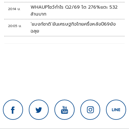
WHAUPโชว์กำไร Q2/69 โต 276%แตะ 532
20:14 น.
ล้านบาท
‘แบงก์ชาติ’ยันเศรษฐกิจไทยครึ่งหลังปี69ยัง
20:05 น.
ฉลุย