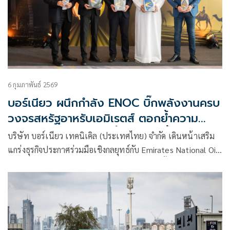
6 กุมภาพันธ์ 2569
บอร์เนียว ผนึกกำลัง ENOC บิ๊กพลังงานครบ
วงจรสหรัฐอาหรับเอมิเรตส์ ตอกย้ำความ
แข็งแกร่ง ขยายพอร์ตปั้นแบรนด์น้ำมันเครื่อง
บริษัท บอร์เนียว เทคนิเคิล (ประเทศไทย) จำกัด เดินหน้าเสริม
รุกตลาดไทย ตั้งเป้าหมายปีแรก 80 ล้านบาท
แกร่งธุรกิจประกาศร่วมมือเชิงกลยุทธ์กับ Emirates National Oil
Company (ENOC) ยักษ์ใหญ่พลังงานครบวงจรชั้นนำจากดูไบ
(สหรัฐอาหรับเอมิเรตส์) ในฐานะผู้นำเข้าและตัวแทนจัด
จำหน่ายน้ำมันเครื่อง ENOC แต่เพียงผู้เดียวในประเทศไทย