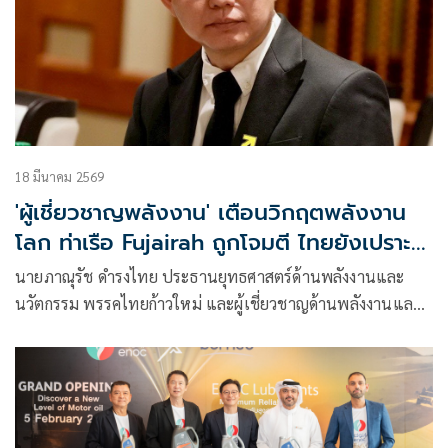
18 มีนาคม 2569
'ผู้เชี่ยวชาญพลังงาน' เตือนวิกฤตพลังงาน
โลก ท่าเรือ Fujairah ถูกโจมตี ไทยยังเปราะ
บาง
นายภาณุรัช ดำรงไทย ประธานยุทธศาสตร์ด้านพลังงานและ
นวัตกรรม พรรคไทยก้าวใหม่ และผู้เชี่ยวชาญด้านพลังงานและ
การขุดเจาะระดับโลก โพสต์เฟซบุ๊ก เรื่อง วิเคราะห์วิกฤตพลังงาน
โลก : เมื่อท่าเรือ Fujairah ถูกโจมตี และจุดสกัดสำคัญของอุปทาน
น้ำมัน Murban มีเนื้อหาดังนี้