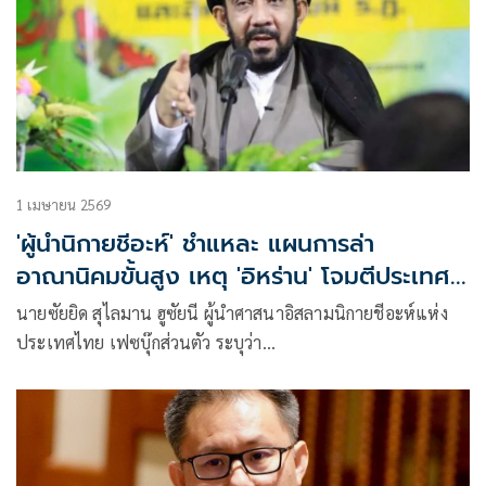
1 เมษายน 2569
'ผู้นำนิกายชีอะห์' ชำแหละ แผนการล่า
อาณานิคมขั้นสูง เหตุ 'อิหร่าน' โจมตีประเทศ
ในอ่าวเปอร์เซีย
นายซัยยิด สุไลมาน ฮูซัยนี ผู้นำศาสนาอิสลามนิกายชีอะห์แห่ง
ประเทศไทย เฟซบุ๊กส่วนตัว ระบุว่า
·