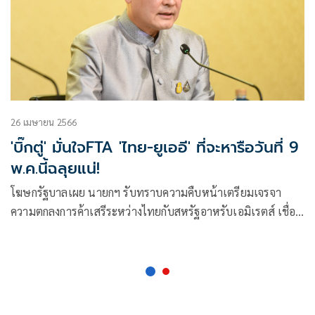
26 เมษายน 2566
'บิ๊กตู่' มั่นใจFTA 'ไทย-ยูเออี' ที่จะหารือวันที่ 9
พ.ค.นี้ฉลุยแน่!
โฆษกรัฐบาลเผย นายกฯ รับทราบความคืบหน้าเตรียมเจรจา
ความตกลงการค้าเสรีระหว่างไทยกับสหรัฐอาหรับเอมิเรตส์ เชื่อ
มั่นช่วยเสริมสร้างสิทธิประโยชน์ทางการค้า ผลักดันเพิ่มมูลค่า
เศรษฐกิจไทย