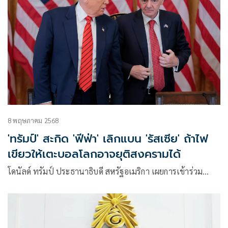
8 พฤษภาคม 2568
'ทรัมป์' สะกิด 'ฟีฟ่า' เลิกแบน 'รัสเซีย' ถ้าไฟ
เขียวให้เตะบอลโลกอาจยุติสงครามได้
โดนัลด์ ทรัมป์ ประธานาธิบดี สหรัฐอเมริกา เผยการเข้าร่วม…