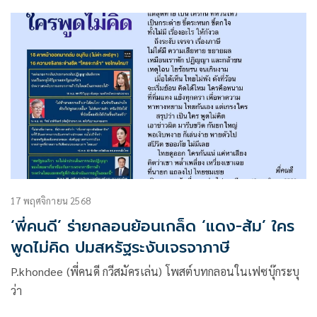
ของ เวเนซุเอลา ไม่ได้เป็นเพียงเหตุการณ์เฉพาะหน้า แต่คือ
สัญญาณเชิงโครงสร้างของ ระเบียบโลกที่กำลังเปลี่ยนผ่าน
17 พฤศจิกายน 2568
‘พี่คนดี’ ร่ายกลอนย้อนเกล็ด ‘แดง-ส้ม’ ใคร
พูดไม่คิด ปมสหรัฐระงับเจรจาภาษี
P.khondee (พี่คนดี กวีสมัครเล่น) โพสต์บทกลอนในเฟซบุ๊กระบุ
ว่า