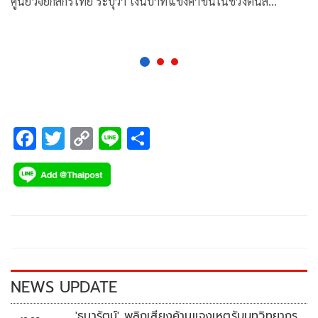
ศูนย์วิจัยกสิกรไทย ระบุว่า เงินบาทแข็งค่าขึ้นในช่วงต้นส…
F
T
C
Li
S
ac
wi
o
n
h
e
tt
p
e
ar
b
er
y
e
o
Li
o
n
k
k
NEWS UPDATE
'ธนารัตน์' พลิกเสียงค้านแจงเหตุรับบทวิทยากร