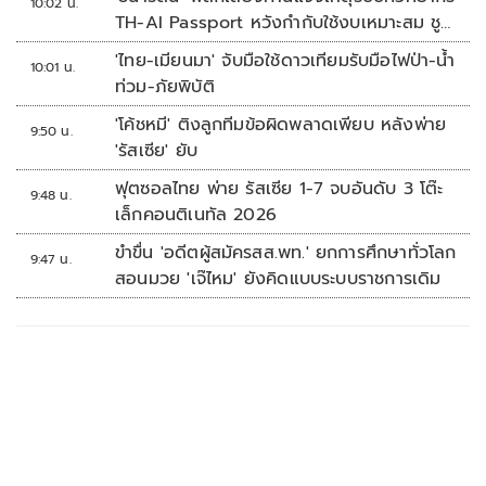
10:02 น.
TH-AI Passport หวังกำกับใช้งบเหมาะสม ชู
จุดเด่นคนไทยได้ใช้ AI ระดับโปร ลดเหลื่อมล้ำ
'ไทย-เมียนมา' จับมือใช้ดาวเทียมรับมือไฟป่า-น้ำ
10:01 น.
ทางเทคโนโลยี เซฟงบไปกว่า900ล้าน เชื่อหาก
ท่วม-ภัยพิบัติ
ใช้เต็มที่เอกชนขาดทุนย่อยยับ
'โค้ชหมี' ติงลูกทีมข้อผิดพลาดเพียบ หลังพ่าย
9:50 น.
'รัสเซีย' ยับ
ฟุตซอลไทย พ่าย รัสเซีย 1-7 จบอันดับ 3 โต๊ะ
9:48 น.
เล็กคอนติเนทัล 2026
ขำขื่น 'อดีตผู้สมัครสส.พท.' ยกการศึกษาทั่วโลก
9:47 น.
สอนมวย 'เจ๊ไหม' ยังคิดแบบระบบราชการเดิม