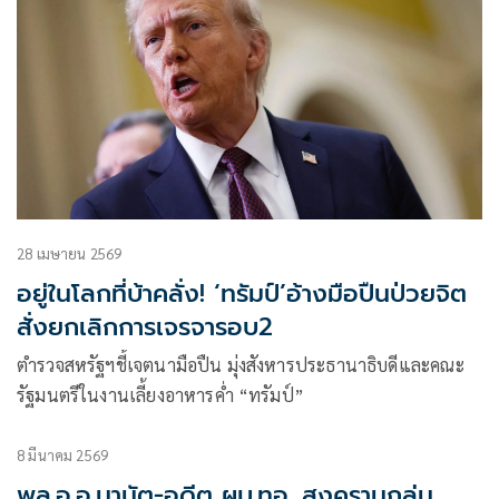
28 เมษายน 2569
อยู่ในโลกที่บ้าคลั่ง! ‘ทรัมป์’อ้างมือปืนป่วยจิต
สั่งยกเลิกการเจรจารอบ2
ตำรวจสหรัฐฯชี้เจตนามือปืน มุ่งสังหารประธานาธิบดีและคณะ
รัฐมนตรีในงานเลี้ยงอาหารค่ำ “ทรัมป์”
8 มีนาคม 2569
พล.อ.อ.มานัต-อดีต ผบ.ทอ. สงครามถล่ม