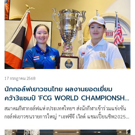
ไป
17 กรกฎาคม 2568
นักกอล์ฟเยาวชนไทย ผลงานยอดเยี่ยม
คว้า3แชมป์ 'FCG WORLD CHAMPIONSHIP
2025'ที่สหรัฐฯ
สมาคมกีฬากอล์ฟแห่งประเทศไทยฯ ส่งนักกีฬาเข้าร่วมแข่งขัน
กอล์ฟเยาวชนรายการใหญ่ “เอฟซีจี เวิลด์ แชมเปี้ยนชิพ2025”
ที่รัฐแคลิฟอร์เนีย ประเทศสหรัฐอเมริกา ระหว่างวันที่ 14-16
กรกฎาคม 2025 รายการนี้มีนักกอล์ฟ ประมาณ 700 คน จากกว่า