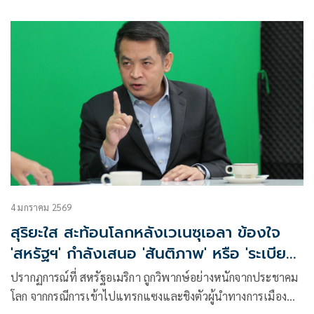
4 มกราคม 2569
สุริยะใส สะท้อนโลกหลังเวเนซุเอลา ข้องใจ
'สหรัฐฯ' กำลังเสนอ 'สันติภาพ' หรือ 'ระเบียบ
อำนาจใหม่'
ปรากฏการณ์ที่ สหรัฐอเมริกา ถูกวิพากษ์อย่างหนักจากประชาคม
โลก จากกรณีการเข้าไปแทรกแซงและชิงตัวผู้นำทางการเมือง