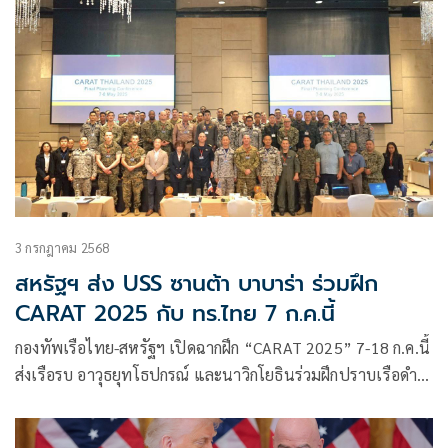
50 ประเทศเข้าร่วม โดยนักกอล์ฟไทยทำผลงานยอดเยี่ยมคว้า 3
แชมป์จาก “เมกะ” นิธิศพงษ์, แอนดี้ ศรีสังวาลย์ และ “ยูกิ” กิ
รณา
3 กรกฎาคม 2568
สหรัฐฯ ส่ง USS ซานต้า บาบาร่า ร่วมฝึก
CARAT 2025 กับ ทร.ไทย 7 ก.ค.นี้
กองทัพเรือไทย-สหรัฐฯ เปิดฉากฝึก “CARAT 2025” 7-18 ก.ค.นี้
ส่งเรือรบ อาวุธยุทโธปกรณ์ และนาวิกโยธินร่วมฝึกปราบเรือดำ
น้ำ-ป้องกันภัยอากาศ เสริมขีดความสามารถพร้อมรับมือภัย
คุกคามทางทะเลในภูมิภาค